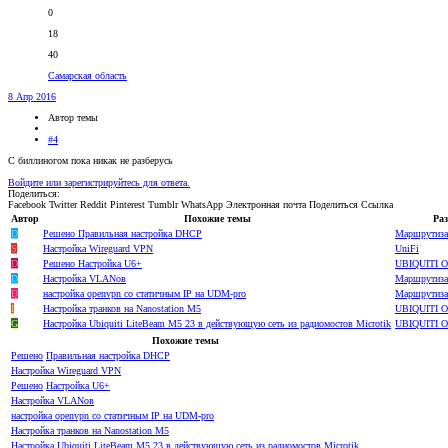
0
18
40
Самарская область
8 Апр 2016
Автор темы
#4
С биллиногом пока никак не разберусь
Войдите или зарегистрируйтесь для ответа.
Поделиться:
Facebook
Twitter
Reddit
Pinterest
Tumblr
WhatsApp
Электронная почта
Поделиться
Ссылка
Автор
Похожие темы
Раз
D
Решено
Правильная настройка DHCP
Маршрутиза
S
Настройка Wireguard VPN
UniFi
D
Решено
Настройка U6+
UBIQUITI О
D
Настройка VLANов
Маршрутиза
D
настройка openvpn со статичным IP на UDM-pro
Маршрутиза
I
Настройка транков на Nanostation M5
UBIQUITI О
G
Настройка Ubiquiti LiteBeam M5 23 в действующую сеть из радиомостов Microtik
UBIQUITI О
Похожие темы
Решено
Правильная настройка DHCP
Настройка Wireguard VPN
Решено
Настройка U6+
Настройка VLANов
настройка openvpn со статичным IP на UDM-pro
Настройка транков на Nanostation M5
Настройка Ubiquiti LiteBeam M5 23 в действующую сеть из радиомостов Microtik