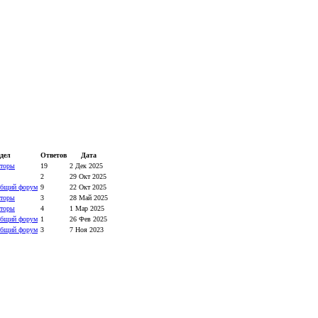
дел
Ответов
Дата
торы
19
2 Дек 2025
2
29 Окт 2025
бщий форум
9
22 Окт 2025
торы
3
28 Май 2025
торы
4
1 Мар 2025
бщий форум
1
26 Фев 2025
бщий форум
3
7 Ноя 2023