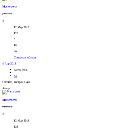
Masterqerty
участник
12 Мар 2016
128
0
18
40
Самарская область
8 Апр 2016
Автор темы
#3
Спасибо, настроил уже.
Автор
Masterqerty
участник
12 Мар 2016
128