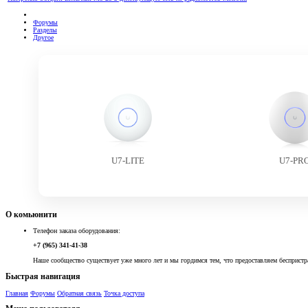
Форумы
Разделы
Другое
U7-LITE
U7-PR
О комьюнити
Телефон заказа оборудования:
+7 (965) 341-41-38
Наше сообщество существует уже много лет и мы гордимся тем, что предоставляем беспристр
Быстрая навигация
Главная
Форумы
Обратная связь
Точка доступа