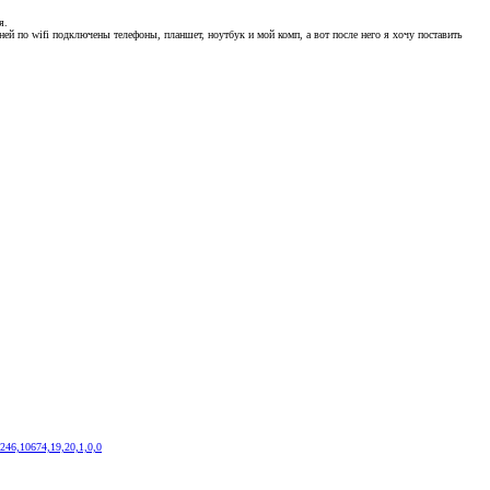
я.
 к ней по wifi подключены телефоны, планшет, ноутбук и мой комп, а вот после него я хочу поставить
46,10674,19,20,1,0,0