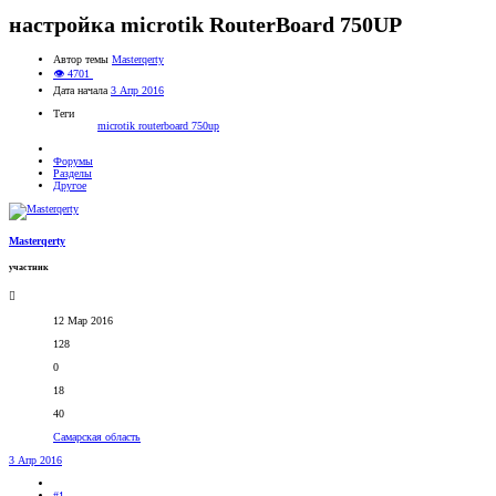
настройка microtik RouterBoard 750UP
Автор темы
Masterqerty
👁 4701
Дата начала
3 Апр 2016
Теги
microtik routerboard 750up
Форумы
Разделы
Другое
Masterqerty
участник
12 Мар 2016
128
0
18
40
Самарская область
3 Апр 2016
#1