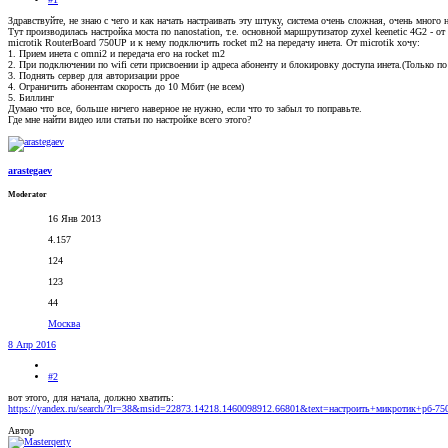
Здравствуйте, не знаю с чего и как начать настраивать эту штуку, система очень сложная, очень много 
Тут производилась настройка моста по nanostation, т.е. основной маршрутизатор zyxel keenetic 4G2 - от
microtik RouterBoard 750UP и к нему подключить rocket m2 на передачу инета. От microtik хочу:
1. Прием инета с omni2 и передача его на rocket m2
2. При подключении по wifi сети присвоении ip адреса абоненту и блокировку доступа инета.(Только по
3. Поднять сервер для авторизации ppoe
4. Ограничить абонентам скорость до 10 Мбит (не всем)
5. Биллинг
Думаю что все, больше ничего наверное не нужно, если что то забыл то поправьте.
Где мне найти видео или статьи по настройке всего этого?
arastegaev
Moderator
16 Янв 2013
4.157
124
123
44
Москва
8 Апр 2016
#2
вот этого, для начала, должно хватить:
https://yandex.ru/search/?lr=38&msid=22873.14218.1460098912.66801&text=настроить+микротик+рб
Автор