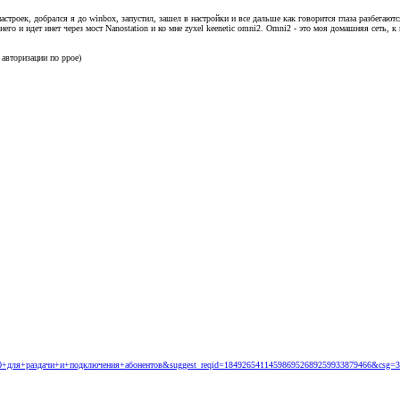
настроек, добрался я до winbox, запустил, зашел в настройки и все дальше как говорится глаза разбегаютс
 него и идет инет через мост Nanostation и ко мне zyxel keenetic omni2. Omni2 - это моя домашняя сеть,
 авторизации по ppoe)
-750+для+раздачи+и+подключения+абонентов&suggest_reqid=184926541145986952689259933879466&csg=32