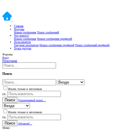
Главная
Форумы
Новые сообщения
Поиск сообщений
Что нового?
Новые сообщения
Новые сообщения профилей
Пользователи
Текущие посетители
Новые сообщения профилей
Поиск сообщений профилей
Точка доступа
Форумы
Вход
Регистрация
Поиск
Искать только в заголовках
От:
Поиск
Расширенный поиск…
Искать только в заголовках
От:
Поиск
Advanced…
Меню