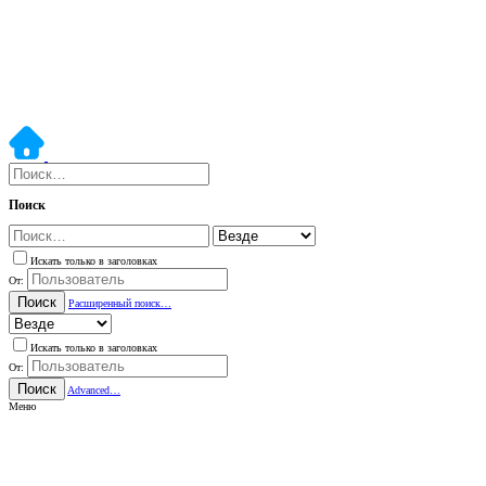
Поиск
Искать только в заголовках
От:
Поиск
Расширенный поиск…
Искать только в заголовках
От:
Поиск
Advanced…
Меню