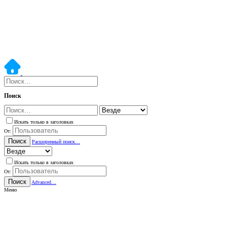
Поиск
Искать только в заголовках
От:
Поиск
Расширенный поиск…
Искать только в заголовках
От:
Поиск
Advanced…
Меню