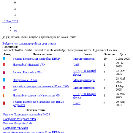
0
3
40
19 Янв 2017
#3
да уж, печаль, пиши вопрос к производителю на анг. сайте
Войдите или зарегистрируйтесь для ответа.
Поделиться:
Facebook
Twitter
Reddit
Pinterest
Tumblr
WhatsApp
Электронная почта
Поделиться
Ссылка
Автор
Похожие темы
Раздел
Ответов
Дата
D
Решено
Правильная настройка DHCP
Маршрутизаторы
19
2 Дек 2025
29 Окт
S
Настройка Wireguard VPN
UniFi
2
2025
UBIQUITI Общий
22 Окт
D
Решено
Настройка U6+
9
форум
2025
28 Май
D
Настройка VLANов
Маршрутизаторы
3
2025
настройка openvpn со статичным IP на UDM-
1 Мар
D
Маршрутизаторы
4
pro
2025
UBIQUITI Общий
26 Фев
I
Настройка транков на Nanostation M5
1
форум
2025
Решено
Настройка Standalone для новых
20 Ноя
D
UniFi
0
устройств
2024
Похожие темы
Решено
Правильная настройка DHCP
Настройка Wireguard VPN
Решено
Настройка U6+
Настройка VLANов
настройка openvpn со статичным IP на UDM-pro