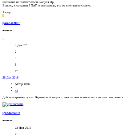
исключил не совместимость модуля sfp.
Вопрос, куда копать? NAT не настраивал, все по умолчанию стояло.
Автор
P
paradox3007
новичок
8 Дек 2016
2
0
3
47
26 Дек 2016
Автор темы
#2
Доброго времени суток. Видимо мой вопрос очень сложен и никто так и не смог его решить.
igor.damanin
новичок
23 Ноя 2015
21