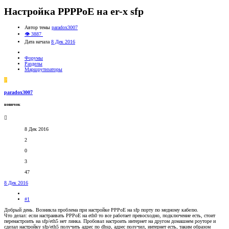
Настройка PPPPoE на er-x sfp
Автор темы
paradox3007
👁 3887
Дата начала
8 Дек 2016
Форумы
Разделы
Маршрутизаторы
P
paradox3007
новичок
8 Дек 2016
2
0
3
47
8 Дек 2016
#1
Добрый день. Возникла проблема при настройке PPPoE на sfp порту по медному кабелю.
Что делал: если настраивать PPPoE на eth0 то все работает превосходно, подключение есть, стоит
перенастроить на sfp/eth5 нет линка. Пробовал настроить интернет на другом домашнем роуторе и
сделал настройку sfp/eth5 получить адрес по dhsp, адрес получил, интернет есть, таким образом