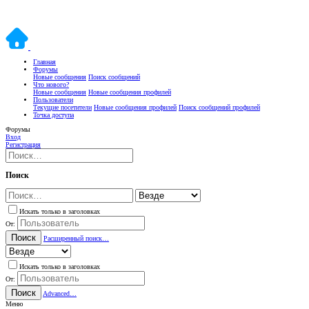
Главная
Форумы
Новые сообщения
Поиск сообщений
Что нового?
Новые сообщения
Новые сообщения профилей
Пользователи
Текущие посетители
Новые сообщения профилей
Поиск сообщений профилей
Точка доступа
Форумы
Вход
Регистрация
Поиск
Искать только в заголовках
От:
Поиск
Расширенный поиск…
Искать только в заголовках
От:
Поиск
Advanced…
Меню