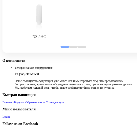
NS-5AC
О комьюнити
Телефон заказа оборудования:
+7 (965) 341-41-38
Наше сообщество существует уже много лет и мы гордимся тем, что предоставляем
беспристрастное, критическое обсуждение технических тем, среди мастеров разного уровня.
Мы работаем каждый день, чтобы наше сообщество было одним из лучших.
Быстрая навигация
Главная
Форумы
Обратная связь
Точка доступа
Меню пользователя
Login
Follow us on Facebook