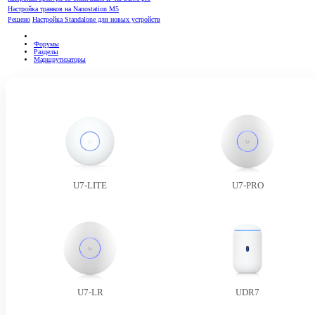
Настройка транков на Nanostation M5
Решено
Настройка Standalone для новых устройств
Форумы
Разделы
Маршрутизаторы
U7-LITE
U7-PRO
U7-LR
UDR7