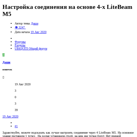
Настройка соединения на основе 4-х LiteBeam
M5
Автор темы
Даши
👁 3247
Дата начала
19 Авг 2020
Форумы
Разделы
UBIQUITI Общий форум
Д
Даши
новичок
19 Авг 2020
3
0
3
39
19 Авг 2020
#1
Здравствуйте, можете подсказать как лучше настроить соединение через 4 LiteBeam M5. На основное
здание поставили 1 точку.. На холме установили столб, на нем две точки будут. Нет прямой