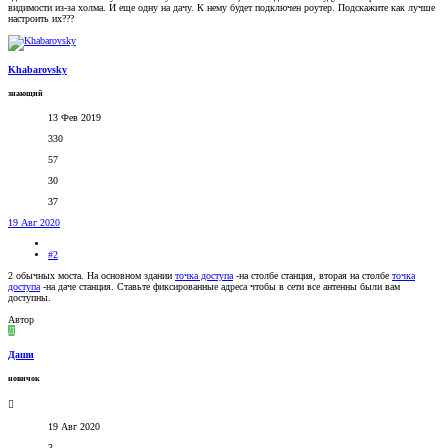
видимости из-за холма. И еще одну на дачу. К нему будет подключен роутер. Подскажите как лучше
настроить их???
Khabarovsky
знающий
13 Фев 2019
330
57
30
37
19 Авг 2020
#2
2 обычных моста. На основном здании
точка доступа
-на столбе станция, вторая на столбе
точка
доступа
-на даче станция. Ставьте фиксированные адреса чтобы в сети все антенны были вам
доступны.
Автор
Д
Даши
новичок
19 Авг 2020
3