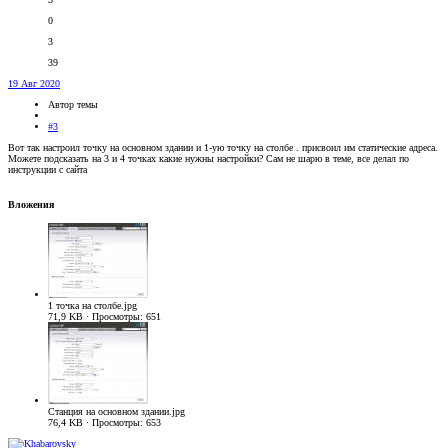
0
3
39
19 Авг 2020
Автор темы
#3
Вот так настроил точку на основном здании и 1-ую точку на столбе . присвоил им статические адреса.
Можете подсказать на 3 и 4 точках какие нужны настройки? Сам не шарю в теме, все делал по
инструкции с сайта
Вложения
1 точка на столбе.jpg
71,9 KB · Просмотры: 651
Станция на основном здании.jpg
76,4 KB · Просмотры: 653