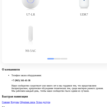
U7-LR
UDR7
NS-5AC
О комьюнити
Телефон заказа оборудования:
+7 (965) 341-41-38
Наше сообщество существует уже много лет и мы гордимся тем, что предоставляем
беспристрастное, критическое обсуждение технических тем, среди мастеров разного уровня.
Мы работаем каждый день, чтобы наше сообщество было одним из лучших.
Быстрая навигация
Главная
Форумы
Обратная связь
Точка доступа