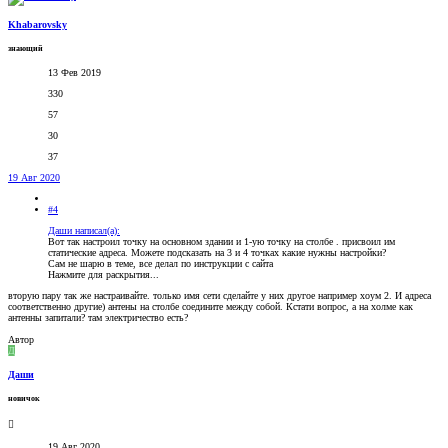
Khabarovsky
знающий
13 Фев 2019
330
57
30
37
19 Авг 2020
#4
Даши написал(а):
Вот так настроил точку на основном здании и 1-ую точку на столбе . присвоил им
статические адреса. Можете подсказать на 3 и 4 точках какие нужны настройки?
Сам не шарю в теме, все делал по инструкции с сайта
Нажмите для раскрытия...
вторую пару так же настраивайте. только имя сети сделайте у них другое например хоум 2. И адреса
соответственно другие) антены на столбе соедините между собой. Кстати вопрос, а на холме как
антенны запитали? там электричество есть?
Автор
Д
Даши
новичок
19 Авг 2020