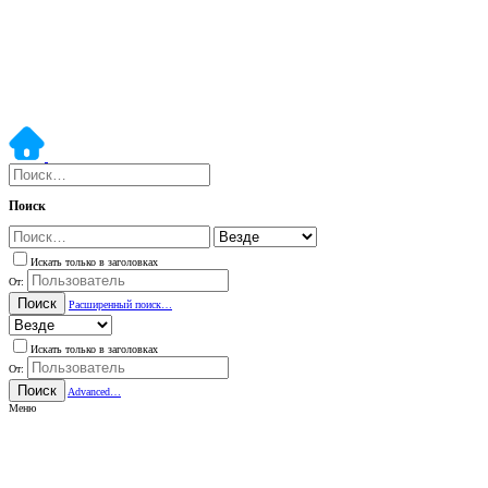
Поиск
Искать только в заголовках
От:
Поиск
Расширенный поиск…
Искать только в заголовках
От:
Поиск
Advanced…
Меню