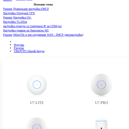
Похожие темы
Решено
Правильная настройка DHCP
Настройка Wireguard VPN
Решено
Настройка U6+
Настройка VLANов
настройка openvpn со статичным IP на UDM-pro
Настройка транков на Nanostation M5
Решено
MikroTik и тип соединения WAN - DHCP (автонастройка)
Форумы
Разделы
UBIQUITI Общий форум
U7-LITE
U7-PRO