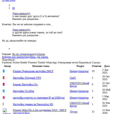
#6
Даши написал(а):
А они увидят друг друга (2 и 3) автоматом?
Нажмите для раскрытия...
Конечно. Вы же их кабелем соедините в сеть.
Даши написал(а):
А другие адреса какие ставить, из той же сети?
Нажмите для раскрытия...
Ну да, продолжайте по порядку.
Реакции:
На это отреагировал(а)
fAntom
Войдите или зарегистрируйтесь для ответа.
Поделиться:
Facebook
Twitter
Reddit
Pinterest
Tumblr
WhatsApp
Электронная почта
Поделиться
Ссылка
Автор
Похожие темы
Раздел
Ответов
Дата
2 Дек
D
Решено
Правильная настройка DHCP
Маршрутизаторы
19
2025
29 Окт
S
Настройка Wireguard VPN
UniFi
2
2025
UBIQUITI Общий
22 Окт
D
Решено
Настройка U6+
9
форум
2025
28 Май
D
Настройка VLANов
Маршрутизаторы
3
2025
1 Мар
D
настройка openvpn со статичным IP на UDM-pro
Маршрутизаторы
4
2025
UBIQUITI Общий
26 Фев
I
Настройка транков на Nanostation M5
1
форум
2025
Решено
MikroTik и тип соединения WAN - DHCP
12 Ноя
Другое
12
(автонастройка)
2018