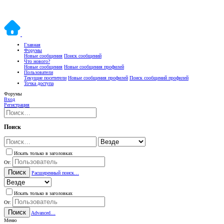
Главная
Форумы
Новые сообщения
Поиск сообщений
Что нового?
Новые сообщения
Новые сообщения профилей
Пользователи
Текущие посетители
Новые сообщения профилей
Поиск сообщений профилей
Точка доступа
Форумы
Вход
Регистрация
Поиск
Искать только в заголовках
От:
Поиск
Расширенный поиск…
Искать только в заголовках
От:
Поиск
Advanced…
Меню