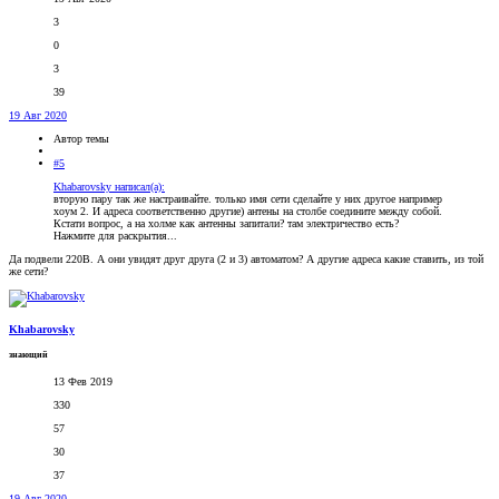
3
0
3
39
19 Авг 2020
Автор темы
#5
Khabarovsky написал(а):
вторую пару так же настраивайте. только имя сети сделайте у них другое например
хоум 2. И адреса соответственно другие) антены на столбе соедините между собой.
Кстати вопрос, а на холме как антенны запитали? там электричество есть?
Нажмите для раскрытия...
Да подвели 220В. А они увидят друг друга (2 и 3) автоматом? А другие адреса какие ставить, из той
же сети?
Khabarovsky
знающий
13 Фев 2019
330
57
30
37
19 Авг 2020