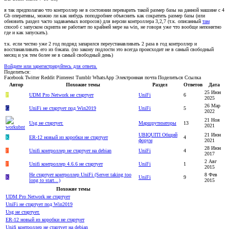
я так предполагаю что контроллер не в состоянии переварить такой размер базы на данной машине с 4
Gb оперативы, можно ли как нибудь поподробнее объяснить как сократить размер базы (или
обновить раздел часто задаваемых вопросов) для версии контроллера 3,2,7 (т.к. описанный
там
способ с запуском скрипта не работает по крайней мере на win, не говоря уже что вообще непонятно
где и как запускать).
т.к. если честно уже 2 год подряд запарился переустанавливать 2 раза в год контроллер и
восстанавливать его из бэкапа. (по закону подлости это всегда происходит не в самый свободный
месяц и уж тем более не в самый свободный день)
Войдите или зарегистрируйтесь для ответа.
Поделиться:
Facebook
Twitter
Reddit
Pinterest
Tumblr
WhatsApp
Электронная почта
Поделиться
Ссылка
Автор
Похожие темы
Раздел
Ответов
Дата
25 Июн
P
UDM Pro Network не стартует
UniFi
6
2025
26 Мар
G
UniFi не стартует под Win2019
UniFi
5
2022
21 Ноя
Usg не стартует.
Маршрутизаторы
13
2021
UBIQUITI Общий
21 Июн
K
ER-12 новый из коробки не стартует
4
форум
2021
28 Июн
F
Unifi контроллер не стартует на debian
UniFi
4
2017
2 Авг
F
Unifi контроллер 4.6.6 не стартует
UniFi
1
2015
Не стартует контроллер UniFi (Server taking too
8 Фев
K
UniFi
9
long to start...)
2015
Похожие темы
UDM Pro Network не стартует
UniFi не стартует под Win2019
Usg не стартует.
ER-12 новый из коробки не стартует
Unifi контроллер не стартует на debian