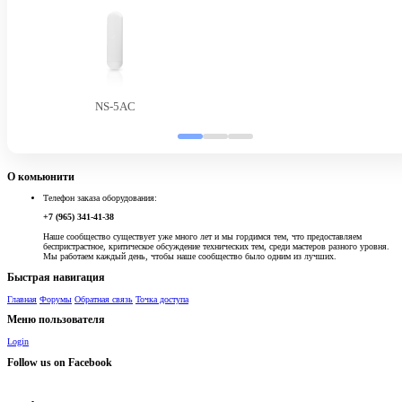
NS-5AC
О комьюнити
Телефон заказа оборудования:
+7 (965) 341-41-38
Наше сообщество существует уже много лет и мы гордимся тем, что предоставляем
беспристрастное, критическое обсуждение технических тем, среди мастеров разного уровня.
Мы работаем каждый день, чтобы наше сообщество было одним из лучших.
Быстрая навигация
Главная
Форумы
Обратная связь
Точка доступа
Меню пользователя
Login
Follow us on Facebook