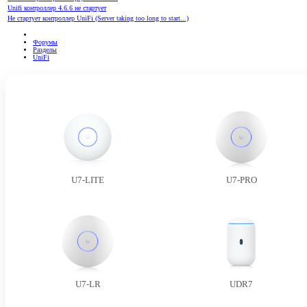
Unifi контроллер 4.6.6 не стартует
Не стартует контроллер UniFi (Server taking too long to start...)
Форумы
Разделы
UniFi
U7-LITE
U7-PRO
U7-LR
UDR7