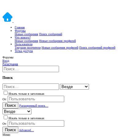
Главная
Форумы
Новые сообщения
Поиск сообщений
Что нового?
Новые сообщения
Новые сообщения профилей
Пользователи
Текущие посетители
Новые сообщения профилей
Поиск сообщений профилей
Точка доступа
Форумы
Вход
Регистрация
Поиск
Искать только в заголовках
От:
Поиск
Расширенный поиск…
Искать только в заголовках
От:
Поиск
Advanced…
Меню