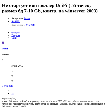
Не стартует контроллер UniFi ( 55 точек,
размер бд 7-10 Gb, контр. на winserver 2003)
Автор темы
buzun
👁 4675
Дата начала
6 Фев 2015
Форумы
Разделы
UniFi
B
buzun
новичок
3 Фев 2015
1
0
0
6 Фев 2015
#1
Здравствуйте,
у меня 55 точек Unifi AP контроллер стоит на win serv 2003 x32, его работы хватает на пол года
потом при перезагрузке системы контроллер не стартует (слишком долгий запуск контроллера) папка с
DB весит около 7-10 Gb,