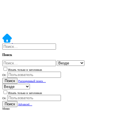
Поиск
Искать только в заголовках
От:
Поиск
Расширенный поиск…
Искать только в заголовках
От:
Поиск
Advanced…
Меню