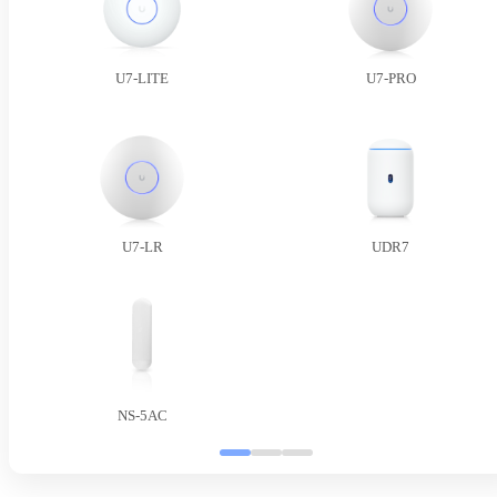
U7-LITE
U7-PRO
U7-LR
UDR7
NS-5AC