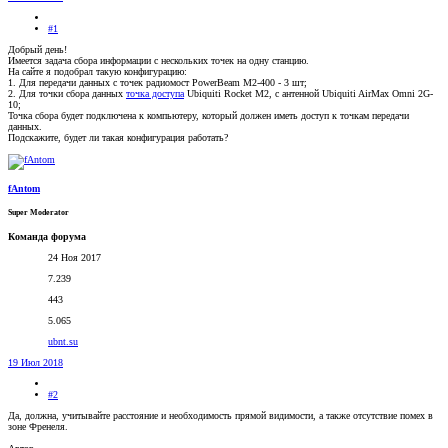
#1
Добрый день!
Имеется задача сбора информации с нескольких точек на одну станцию.
На сайте я подобрал такую конфигурацию:
1. Для передачи данных с точек радиомост PowerBeam M2-400 - 3 шт;
2. Для точки сбора данных
точка доступа
Ubiquiti Rocket M2, с антенной Ubiquiti AirMax Omni 2G-
10;
Точка сбора будет подключена к компьютеру, который должен иметь доступ к точкам передачи
данных.
Подскажите, будет ли такая конфигурация работать?
fAntom
Super Moderator
Команда форума
24 Ноя 2017
7.239
443
5.065
ubnt.su
19 Июл 2018
#2
Да, должна, учитывайте расстояние и необходимость прямой видимости, а также отсутствие помех в
зоне Френеля.