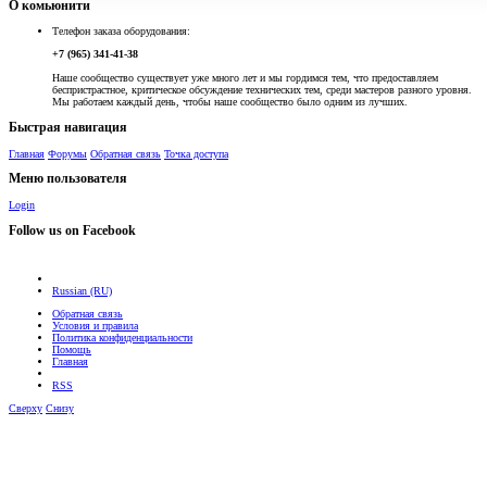
О комьюнити
Телефон заказа оборудования:
+7 (965) 341-41-38
Наше сообщество существует уже много лет и мы гордимся тем, что предоставляем
беспристрастное, критическое обсуждение технических тем, среди мастеров разного уровня.
Мы работаем каждый день, чтобы наше сообщество было одним из лучших.
Быстрая навигация
Главная
Форумы
Обратная связь
Точка доступа
Меню пользователя
Login
Follow us on Facebook
Russian (RU)
Обратная связь
Условия и правила
Политика конфиденциальности
Помощь
Главная
RSS
Сверху
Снизу