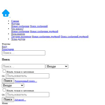
Главная
Форумы
Новые сообщения
Поиск сообщений
Что нового?
Новые сообщения
Новые сообщения профилей
Пользователи
Текущие посетители
Новые сообщения профилей
Поиск сообщений профилей
Точка доступа
Форумы
Вход
Регистрация
Поиск
Искать только в заголовках
От:
Поиск
Расширенный поиск…
Искать только в заголовках
От:
Поиск
Advanced…
Меню