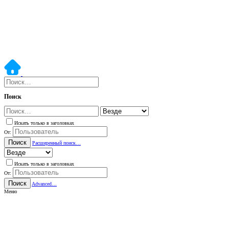
Поиск
Искать только в заголовках
От:
Поиск
Расширенный поиск…
Искать только в заголовках
От:
Поиск
Advanced…
Меню