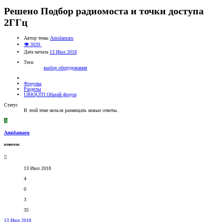
Решено
Подбор радиомоста и точки доступа
2ГГц
Автор темы
Amidamaru
👁 3039
Дата начала
13 Июл 2018
Теги
выбор оборудования
Форумы
Разделы
UBIQUITI Общий форум
Статус
В этой теме нельзя размещать новые ответы.
A
Amidamaru
новичок
13 Июл 2018
4
0
3
35
13 Июл 2018