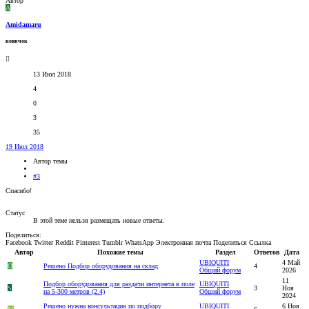
Автор
A
Amidamaru
новичок
13 Июл 2018
4
0
3
35
19 Июл 2018
Автор темы
#3
Спасибо!
Статус
В этой теме нельзя размещать новые ответы.
Поделиться:
Facebook
Twitter
Reddit
Pinterest
Tumblr
WhatsApp
Электронная почта
Поделиться
Ссылка
Автор
Похожие темы
Раздел
Ответов
Дата
UBIQUITI
4 Май
O
Решено
Подбор оборудования на склад
4
Общий форум
2026
11
Подбор оборудования для раздачи интернета в поле
UBIQUITI
S
3
Ноя
на 5-300 метров (2.4)
Общий форум
2024
Решено
нужна консультация по подбору
UBIQUITI
6 Ноя