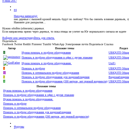
9 Июн 2017
#4
Находка написал(а):
nно деревья с пышной кроной мешать будут по любому! Что бы снизить влияние деревьев, л
Нажмите для раскрытия...
Нужно обойти (обпелить) деревья.
Если направлены прямо через деревья, то пока птицы не улетят на Юг нормального сигнала не ждите
Войдите или зарегистрируйтесь для ответа.
Поделиться:
Facebook
Twitter
Reddit
Pinterest
Tumblr
WhatsApp
Электронная почта
Поделиться
Ссылка
Автор
Похожие темы
Раздел
B
Нужна помощь в подборе оборудования
UBIQUITI Общи
Помощь в подборе оборудования в офис с двумя этажами
UBIQUITI Общи
Нужна помощь в подборе оборудования.
UniFi
S
Помощь в подборе
UBIQUITI Общи
M
Помощь в оптимальном подборе оборудования
UBIQUITI Общи
S
Помощь в подборе оборудования для видеонаблюдения
Видеонаблюдени
A
Помощь в подборе оборудования (200 метров, нет прямой видимости)
UBIQUITI Общи
Похожие темы
Нужна помощь в подборе оборудования
Помощь в подборе оборудования в офис с двумя этажами
Нужна помощь в подборе оборудования.
Помощь в подборе
Помощь в оптимальном подборе оборудования
Помощь в подборе оборудования для видеонаблюдения
Помощь в подборе оборудования (200 метров, нет прямой видимости)
Форумы