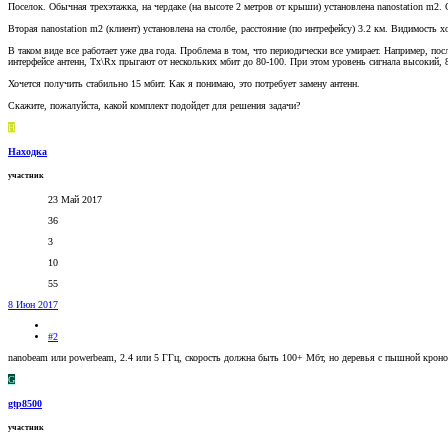
Поселок. Обычная трехэтажка, на чердаке (на высоте 2 метров от крыши) установлена nanostation m2.
Вторая nanostation m2 (клиент) установлена на столбе, расстояние (по интрефейсу) 3.2 км. Видимость 
В таком виде все работает уже два года. Проблема в том, что периодически все умирает. Например, по
интерфейсе антенн, Tx\Rx прыгают от нескольких мбит до 80-100. При этом уровень сигнала высокий, 
Хочется получить стабильно 15 мбит. Как я понимаю, это потребует замену антенн.
Скажите, пожалуйста, какой комплект подойдет для решения задачи?
Н
Находка
участник
23 Май 2017
36
3
10
55
8 Июн 2017
#2
nanobeam или powerbeam, 2.4 или 5 ГГц, скорость должна быть 100+ Мбт, но деревья с пышной кроно
G
gtp8500
участник