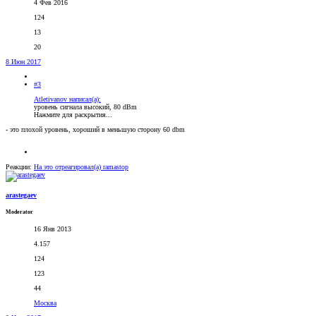
4 Фев 2016
124
13
20
8 Июн 2017
#3
Atletivanov написал(а):
уровень сигнала высокий, 80 dBm
Нажмите для раскрытия...
- это плохой уровень, хороший в меньшую сторону 60 dbm
Реакции:
На это отреагировал(а)
ramastop
arastegaev
Moderator
16 Янв 2013
4.157
124
123
44
Москва