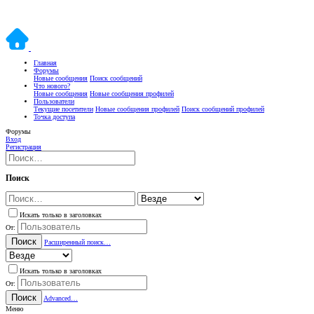
Главная
Форумы
Новые сообщения
Поиск сообщений
Что нового?
Новые сообщения
Новые сообщения профилей
Пользователи
Текущие посетители
Новые сообщения профилей
Поиск сообщений профилей
Точка доступа
Форумы
Вход
Регистрация
Поиск
Искать только в заголовках
От:
Поиск
Расширенный поиск…
Искать только в заголовках
От:
Поиск
Advanced…
Меню