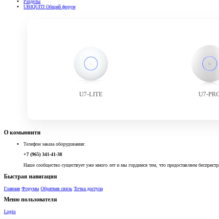
Разделы
UBIQUITI Общий форум
U7-LITE
U7-PR
О комьюнити
Телефон заказа оборудования:
+7 (965) 341-41-38
Наше сообщество существует уже много лет и мы гордимся тем, что предоставляем беспристр
Быстрая навигация
Главная
Форумы
Обратная связь
Точка доступа
Меню пользователя
Login