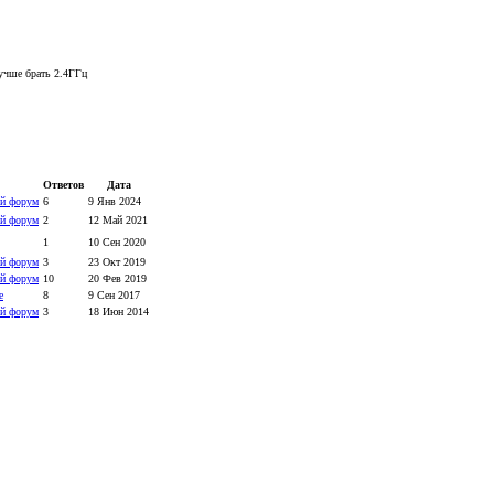
учше брать 2.4ГГц
Ответов
Дата
й форум
6
9 Янв 2024
й форум
2
12 Май 2021
1
10 Сен 2020
й форум
3
23 Окт 2019
й форум
10
20 Фев 2019
е
8
9 Сен 2017
й форум
3
18 Июн 2014