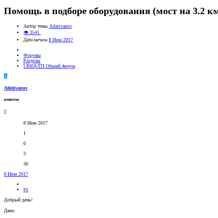
Помощь в подборе оборудования (мост на 3.2 км
Автор темы
Atletivanov
👁 3541
Дата начала
8 Июн 2017
Форумы
Разделы
UBIQUITI Общий форум
A
Atletivanov
новичок
8 Июн 2017
1
0
3
36
8 Июн 2017
#1
Добрый день!
Дано: