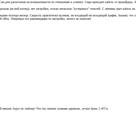
 Сам дом расположен на возвышенности по отношению к клиенту. Сюда приходит кабель от провайдера. А
хорошая (на мой взгляд), нет застройки, только несколько "кучерявых" тополей. С антенны идет кабель на
следние полтора месяца. Скорость практически нулевая, ни входящий ни исходящий трафик. Бывает, что с
80 dBm. Пперебрал все рекомендации по настройке, ничего не помогает.
й мешать будут по любому! Что бы снизить влияние деревьев, лучше брать 2.4ГГц