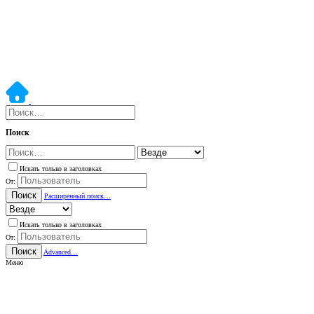
Поиск
Искать только в заголовках
От:
Поиск
Расширенный поиск…
Искать только в заголовках
От:
Поиск
Advanced…
Меню