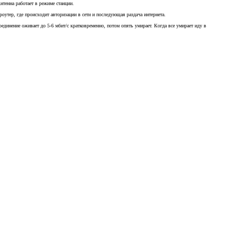
нтенна работает в режиме станции.
 роутер, где происходит авторизации в сети и последующая раздача интернета.
оединение оживает до 5-6 мбит/с кратковременно, потом опять умирает. Когда все умирает иду в