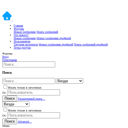
Главная
Форумы
Новые сообщения
Поиск сообщений
Что нового?
Новые сообщения
Новые сообщения профилей
Пользователи
Текущие посетители
Новые сообщения профилей
Поиск сообщений профилей
Точка доступа
Форумы
Вход
Регистрация
Поиск
Искать только в заголовках
От:
Поиск
Расширенный поиск…
Искать только в заголовках
От:
Поиск
Advanced…
Меню