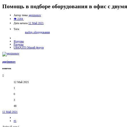
Помощь в подборе оборудования в офис с двум
Автор темы
agpimenov
👁 2284
Дата начала
12 Май 2021
Теги
выбор оборудования
Форумы
Разделы
UBIQUITI Общий форум
agpimenov
новичок
12 Май 2021
1
0
3
48
12 Май 2021
#1
Добрый день!