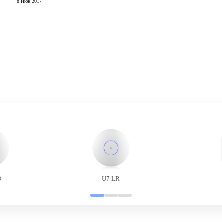
8 Июн 2017
O
U7-LR