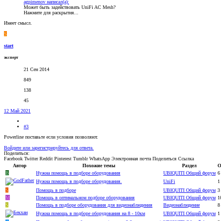
agpimenov написал(а):
Может быть задействовать UniFi AC Mesh?
Нажмите для раскрытия...
Имеет смысл.
S
start
эксперт
21 Сен 2014
849
138
45
12 Май 2021
#3
Powerline поставьте если условия позволяют.
Войдите или зарегистрируйтесь для ответа.
Поделиться:
Facebook
Twitter
Reddit
Pinterest
Tumblr
WhatsApp
Электронная почта
Поделиться
Ссылка
Автор
Похожие темы
Раздел
О
B
Нужна помощь в подборе оборудования
UBIQUITI Общий форум
6
Нужна помощь в подборе оборудования.
UniFi
1
S
Помощь в подборе
UBIQUITI Общий форум
3
M
Помощь в оптимальном подборе оборудования
UBIQUITI Общий форум
1
S
Помощь в подборе оборудования для видеонаблюдения
Видеонаблюдение
8
Нужна помощь в подборе оборудования на 8 - 10км
UBIQUITI Общий форум
1