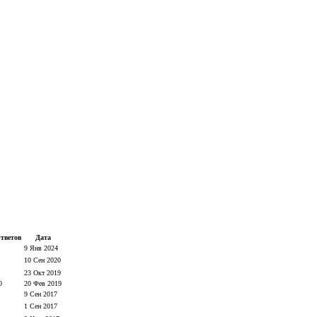
тветов
Дата
9 Янв 2024
10 Сен 2020
23 Окт 2019
0
20 Фев 2019
9 Сен 2017
1 Сен 2017