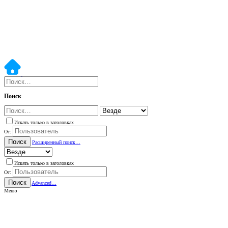
Поиск
Искать только в заголовках
От:
Поиск
Расширенный поиск…
Искать только в заголовках
От:
Поиск
Advanced…
Меню