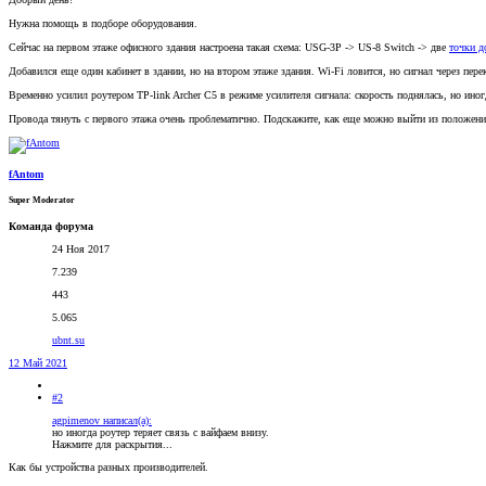
Нужна помощь в подборе оборудования.
Сейчас на первом этаже офисного здания настроена такая схема: USG-3P -> US-8 Switch -> две
точки д
Добавился еще один кабинет в здании, но на втором этаже здания. Wi-Fi ловится, но сигнал через пер
Временно усилил роутером TP-link Archer C5 в режиме усилителя сигнала: скорость поднялась, но иногд
Провода тянуть с первого этажа очень проблематично. Подскажите, как еще можно выйти из положени
fAntom
Super Moderator
Команда форума
24 Ноя 2017
7.239
443
5.065
ubnt.su
12 Май 2021
#2
agpimenov написал(а):
но иногда роутер теряет связь с вайфаем внизу.
Нажмите для раскрытия...
Как бы устройства разных производителей.