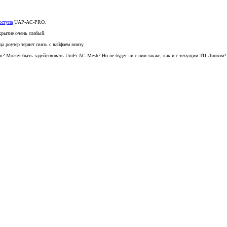
оступа
UAP-AC-PRO.
екрытие очень слабый.
а роутер теряет связь с вайфаем внизу.
я? Может быть задействовать UniFi AC Mesh? Но не будет ли с ним также, как и с текущим ТП-Линком? 