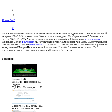
0
3
38
18 Фев 2018
#1
Прошу помощи специалистов В моем не легком деле. В моем городе появился ОптикоВолоконный
интернет 100мб В 5 этажном доме. Задача получить его дома. По оборудованию В 5этажке стоит
роутер ASUS RT-N12VP далее на крышу установил Nanostation M5 в режиме
точки доступа
.
Принимает Сигнал
PowerBeam
m5-400 на удалености в 600м скорость уже 55мб. Далее установлент
Nanostation M5 в режиме
точки доступа
и получает его Nanostation M5 в режиме станция растояние
межну ними 400МетровИтог на конечной точке пинг 12ms 8м.б входящая исходящая 7м.б
2 точка соеденена с 3 через свитч результата 0. также и без свитча.
Вложения
Снимок.PNG
395,5 KB · Просмотры: 961
large.png
53,6 KB · Просмотры: 1.153
Скорость с 1 на 2 точку.PNG
18 KB · Просмотры: 1.054