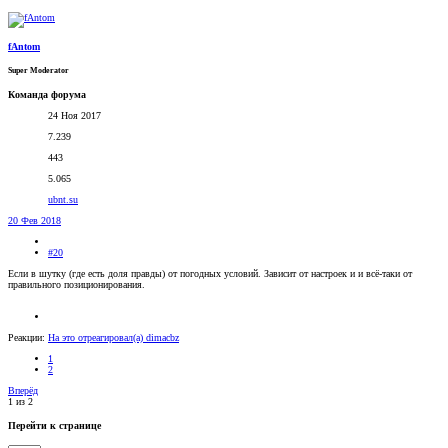
fAntom
Super Moderator
Команда форума
24 Ноя 2017
7.239
443
5.065
ubnt.su
20 Фев 2018
#20
Если в шутку (где есть доля правды) от погодных условий. Зависит от настроек и и всё-таки от
правильного позиционирования.
Реакции:
На это отреагировал(а)
dimacbz
1
2
Вперёд
1 из 2
Перейти к странице