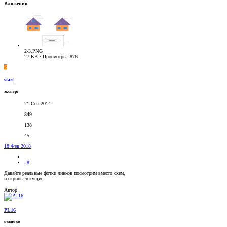
Вложения
2-3.PNG
27 KB · Просмотры: 876
S
start
эксперт
21 Сен 2014
849
138
45
18 Фев 2018
#8
Давайте реальные фотки линков посмотрим вместо схем,
и скрины текущие.
Автор
PL16
новичок