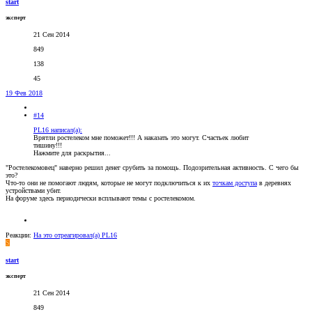
start
эксперт
21 Сен 2014
849
138
45
19 Фев 2018
#14
PL16 написал(а):
Врятли ростелеком мне поможет!!! А наказать это могут. Счастьек любит
тишину!!!
Нажмите для раскрытия...
"Ростелекомовец" наверно решил денег срубить за помощь. Подозрительная активность. С чего бы
это?
Что-то они не помогают людям, которые не могут подключиться к их
точкам доступа
в деревнях
устройствами убнт.
На форуме здесь периодически всплывают темы с ростелекомом.
Реакции:
На это отреагировал(а)
PL16
S
start
эксперт
21 Сен 2014
849