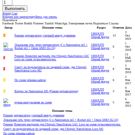
Выполнить
Вперёд
Last
Войдите или зарегистрируйтесь для ответа.
Поделиться:
Facebook
Twitter
Reddit
Pinterest
Tumblr
WhatsApp
Электронная почта
Поделиться
Ссылка
Автор
Похожие темы
Раздел
Ответов
Дата
3
UBIQUITI
K
Решено
ретранслятор уличный между зданиями
13
Окт
Общий форум
2023
1
Локальная сеть через ретранслятор (2 х Nanostation m5 +
UBIQUITI
6
Окт
Rocket m5 + Omni AMO 5G-13)
Общий форум
2019
13
Решено
Помогите настроить три Ubiquiti NanoStation 5AC
UBIQUITI
S
7
Май
Loco по схеме точка-многоточка.
Общий форум
2019
5
Смогу ли подключиться по заданной схеме, две Ubiquiti
UBIQUITI
F
8
Фев
NanoStation Loco M2
Общий форум
2019
2
UBIQUITI
A
По схеме обжима кабеля
6
Фев
Общий форум
2017
9
UBIQUITI
K
Вопрос по Nanostation M5 (Режим ретранслятора)
3
Янв
Общий форум
2017
6
UBIQUITI
нужна консультация по схеме
5
Авг
Общий форум
2015
Похожие темы
Решено
ретранслятор уличный между зданиями
Локальная сеть через ретранслятор (2 х Nanostation m5 + Rocket m5 + Omni AMO 5G-13)
Решено
Помогите настроить три Ubiquiti NanoStation 5AC Loco по схеме точка-многоточка.
Смогу ли подключиться по заданной схеме, две Ubiquiti NanoStation Loco M2
По схеме обжима кабеля