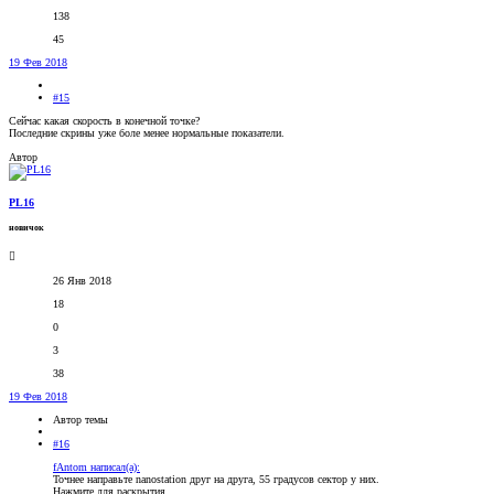
138
45
19 Фев 2018
#15
Сейчас какая скорость в конечной точке?
Последние скрины уже боле менее нормальные показатели.
Автор
PL16
новичок
26 Янв 2018
18
0
3
38
19 Фев 2018
Автор темы
#16
fAntom написал(а):
Точнее направьте nanostation друг на друга, 55 градусов сектор у них.
Нажмите для раскрытия...