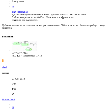
Автор темы
#5
start написал(а):
Добавьте мощности на точках чтобы уровень сигнала был -55-60 dBm.
Сейчас мощность точек 0 dBm. Ноль - он и в африке ноль.
Нажмите для раскрытия...
Добавил мощности не помогает. тк как растояние около 500 м всех точек! более подробную схему
прилагаю
Вложения
77777777.PNG
76,7 KB · Просмотры: 1.419
S
start
эксперт
21 Сен 2014
849
138
45
18 Фев 2018
#6