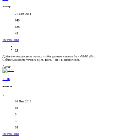
эксперт
21 Сен 2014
849
138
45
18 Фев 2018
#4
Добавьте мощности на точках чтобы уровень сигнала был -55-60 dBm.
Сейчас мощность точек 0 dBm. Ноль - он и в африке ноль.
Автор
PL16
новичок
26 Янв 2018
18
0
3
38
18 Фев 2018