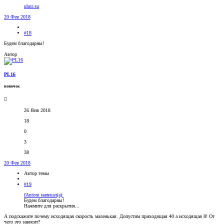
ubnt.su
20 Фев 2018
#18
Будем благодарны!
Автор
PL16
новичок
26 Янв 2018
18
0
3
38
20 Фев 2018
Автор темы
#19
fAntom написал(а):
Будем благодарны!
Нажмите для раскрытия...
А подскажите почему исходящая скорость маленькая. Допустим приходящая 40 а исходящая 8! От
чего это зависит?