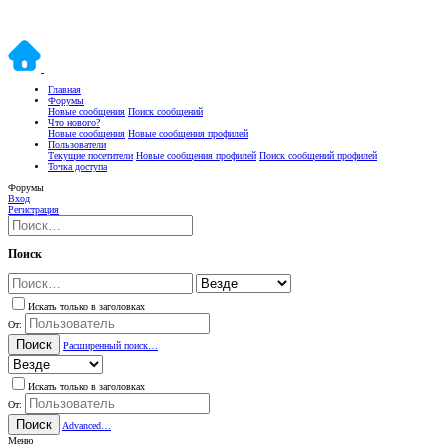
Главная
Форумы
Новые сообщения
Поиск сообщений
Что нового?
Новые сообщения
Новые сообщения профилей
Пользователи
Текущие посетители
Новые сообщения профилей
Поиск сообщений профилей
Точка доступа
Форумы
Вход
Регистрация
Поиск
Искать только в заголовках
От:
Поиск
Расширенный поиск…
Искать только в заголовках
От:
Поиск
Advanced…
Меню