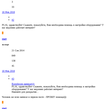
3
33
18 Фев 2018
#2
PL16, здравствуйте! Скажите, пожалуйста, Вам необходима помощь в настройки оборудования? У
вас медленно работает интернет?
S
start
эксперт
21 Сен 2014
849
138
45
18 Фев 2018
#3
Rostelecom написал(а):
PL16, здравствуйте! Скажите, пожалуйста, Вам необходима помощь в настройки
оборудования? У вас медленно работает интернет?
Нажмите для раскрытия...
Человек же ясно написал в первом посте - ПРОШУ помощи)))
S
start