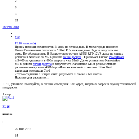
2
0
3
33
18 Фев 2018
#10
PL16 написал(а):
Прошу помощи специалистов В моем не легком деле. В моем городе появился
ОптикоВолоконный Ростелеком 100мб В 5 этажном доме. Задача получить его
дома. По оборудованию В 5этажке стоит роутер ASUS RT-N12VP далее на крышу
установил Nanostation M5 в режиме
точки доступа
. Принимает Сигнал
PowerBeam
m5-400 на удалености в 600м скорость уже 55мб. Далее установлент Nanostation
M5 в режиме
точки доступа
и получает его Nanostation M5 в режиме станция
растояние межну ними 400МетровИтог на конечной точке пинг 12ms 8м.б
входящая исходящая 7м.б
2 точка соеденена с 3 через свитч результата 0. также и без свитча.
Нажмите для раскрытия...
PL16, уточните, пожалуйста, в личные сообщения Ваш адрес, направим запрос в службу технической
поддержки.
Автор
PL16
новичок
26 Янв 2018
18