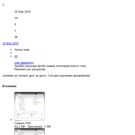
26 Янв 2018
18
0
3
38
18 Фев 2018
Автор темы
#9
start написал(а):
Давайте реальные фотки линков посмотрим вместо схем,
Нажмите для раскрытия...
Антенны не смотрят друг на друга. Сегодня выровняю фонариком)))
Вложения
Снимок.PNG
65,2 KB · Просмотры: 1.086