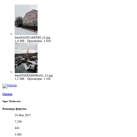
InkedOsDZCehRNBI_LI.jpg
1,4 MB · Просмотры: 1.020
InkedTADDQMMhxOc_LI.jpg
1,5 MB · Просмотры: 1.102
fAntom
Super Moderator
Команда форума
24 Ноя 2017
7.239
443
5.065