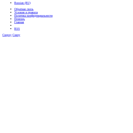
Russian (RU)
Обратная связь
Условия и правила
Политика конфиденциальности
Помощь
Главная
RSS
Сверху
Снизу