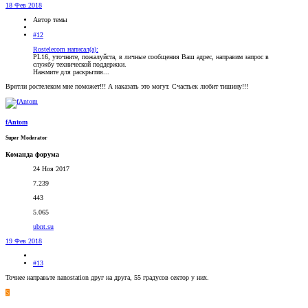
18 Фев 2018
Автор темы
#12
Rostelecom написал(а):
PL16, уточните, пожалуйста, в личные сообщения Ваш адрес, направим запрос в
службу технической поддержки.
Нажмите для раскрытия...
Врятли ростелеком мне поможет!!! А наказать это могут. Счастьек любит тишину!!!
fAntom
Super Moderator
Команда форума
24 Ноя 2017
7.239
443
5.065
ubnt.su
19 Фев 2018
#13
Точнее направьте nanostation друг на друга, 55 градусов сектор у них.
S