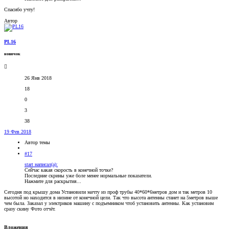
Спасибо учту!
Автор
PL16
новичок
26 Янв 2018
18
0
3
38
19 Фев 2018
Автор темы
#17
start написал(а):
Сейчас какая скорость в конечной точке?
Последние скрины уже боле менее нормальные показатели.
Нажмите для раскрытия...
Сегодня под крышу дома Установили мачту из проф трубы 40*60*6метров дом и так метров 10
высотой но находится в низине от конечной цели. Так что высота антенны станет на 5метров выше
чем была. Заказал у электриков машину с подъемником чтоб установить антенны. Как установим
сразу скину Фото отчёт.
Вложения