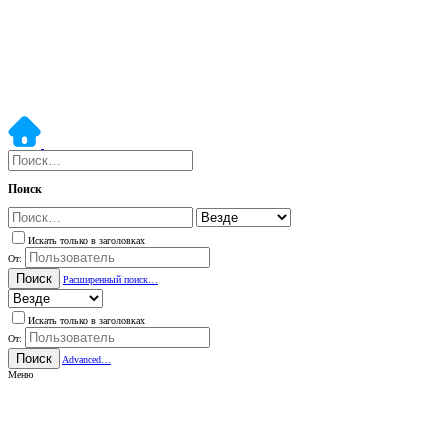
Поиск
Искать только в заголовках
От:
Поиск
Расширенный поиск…
Искать только в заголовках
От:
Поиск
Advanced…
Меню