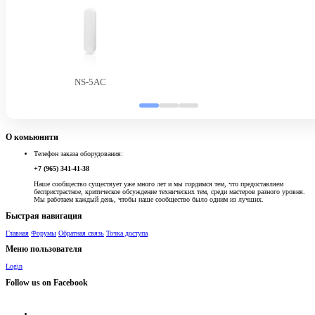
NS-5AC
О комьюнити
Телефон заказа оборудования:
+7 (965) 341-41-38
Наше сообщество существует уже много лет и мы гордимся тем, что предоставляем
беспристрастное, критическое обсуждение технических тем, среди мастеров разного уровня.
Мы работаем каждый день, чтобы наше сообщество было одним из лучших.
Быстрая навигация
Главная
Форумы
Обратная связь
Точка доступа
Меню пользователя
Login
Follow us on Facebook