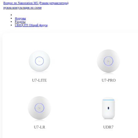
Вопрос по Nanostation M5 (Режим ретранслятора)
нужна консультация по схеме
Форумы
Разделы
UBIQUITI Общий форум
U7-LITE
U7-PRO
U7-LR
UDR7