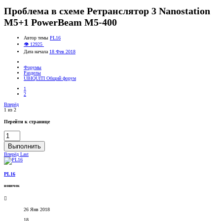
Проблема в схеме Ретранслятор 3 Nanostation
M5+1 PowerBeam M5-400
Автор темы
PL16
👁 12925
Дата начала
18 Фев 2018
Форумы
Разделы
UBIQUITI Общий форум
1
2
Вперёд
1 из 2
Перейти к странице
Выполнить
Вперёд
Last
PL16
новичок
26 Янв 2018
18