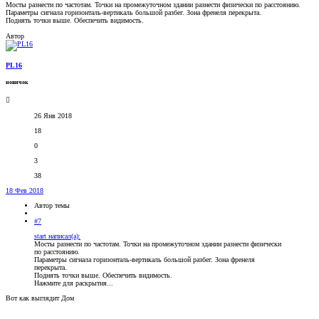
Мосты разнести по частотам. Точки на промежуточном здании разнести физически по расстоянию.
Параметры сигнала горизонталь-вертикаль большой разбег. Зона френеля перекрыта.
Поднять точки выше. Обеспечить видимость.
Автор
PL16
новичок
26 Янв 2018
18
0
3
38
18 Фев 2018
Автор темы
#7
start написал(а):
Мосты разнести по частотам. Точки на промежуточном здании разнести физически
по расстоянию.
Параметры сигнала горизонталь-вертикаль большой разбег. Зона френеля
перекрыта.
Поднять точки выше. Обеспечить видимость.
Нажмите для раскрытия...
Вот как выглядит Дом