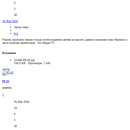
0
3
38
18 Фев 2018
Автор темы
#11
Решить проблему можно только путем поднятия антенн на высоту, равную половине зоны Френеля в
месте наличия препятствия. Это Верно????
Вложения
ccxaQCIrEA8.jpg
194,6 KB · Просмотры: 1.045
Автор
PL16
новичок
26 Янв 2018
18
0
3
38