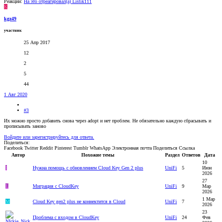
Реакции:
На это отреагировал(а)
Listik111
K
kgz49
участник
25 Апр 2017
12
2
5
44
1 Авг 2020
#3
Их можно просто добавить снова через adopt и нет проблем. Не обязательно каждую сбрасывать и
прописывать заново
Войдите или зарегистрируйтесь для ответа.
Поделиться:
Facebook
Twitter
Reddit
Pinterest
Tumblr
WhatsApp
Электронная почта
Поделиться
Ссылка
Автор
Похожие темы
Раздел
Ответов
Дата
10
I
Нужна помощь с обновлением Cloud Key Gen 2 plus
UniFi
5
Июн
2026
27
L
Миграция с CloudKey
UniFi
9
Мар
2026
1 Мар
M
Cloud Key gen2 plus не коннектится в Cloud
UniFi
7
2026
23
Проблема с входом в CloudKey
UniFi
24
Фев