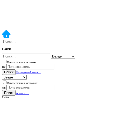
Поиск
Искать только в заголовках
От:
Поиск
Расширенный поиск…
Искать только в заголовках
От:
Поиск
Advanced…
Меню