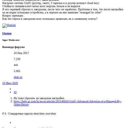
Настроил систему UniFi (роутер, свитч, 3 тарелки и в роутер воткнут cloud key)
Сбойнуло питание-ключ начал вяло моргать белым и не видится
Я его скрепкой сбросил к заводским, после чего он заработал. Проблема в том, что после настройки
он не видит остальные устройства, а в портале на них написано "managed by other"
Вопрос знатокам:
Как без сброса к заводским всех остальных привязать их к ожившему ключу?
fAntom
Super Moderator
Команда форума
24 Ноя 2017
7.239
443
5.065
ubnt.su
10 Июл 2020
#2
Их тоже сбросить на заводские настройки.
https://help.ui.com/hc/en-us/articles/205146020-UniFi-Advanced-Adoption-of-a-Managed-By-
Other-Device
P.S. Стандартные пароли ubnt/ubnt root/ubnt