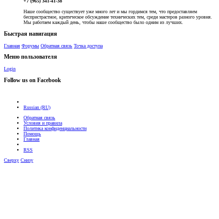
+7 (965) 341-41-38
Наше сообщество существует уже много лет и мы гордимся тем, что предоставляем
беспристрастное, критическое обсуждение технических тем, среди мастеров разного уровня.
Мы работаем каждый день, чтобы наше сообщество было одним из лучших.
Быстрая навигация
Главная
Форумы
Обратная связь
Точка доступа
Меню пользователя
Login
Follow us on Facebook
Russian (RU)
Обратная связь
Условия и правила
Политика конфиденциальности
Помощь
Главная
RSS
Сверху
Снизу