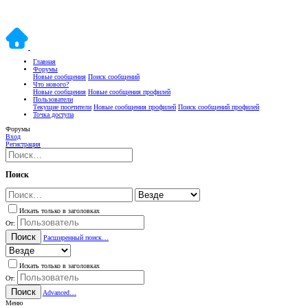
Главная
Форумы
Новые сообщения
Поиск сообщений
Что нового?
Новые сообщения
Новые сообщения профилей
Пользователи
Текущие посетители
Новые сообщения профилей
Поиск сообщений профилей
Точка доступа
Форумы
Вход
Регистрация
Поиск
Искать только в заголовках
От:
Поиск
Расширенный поиск…
Искать только в заголовках
От:
Поиск
Advanced…
Меню