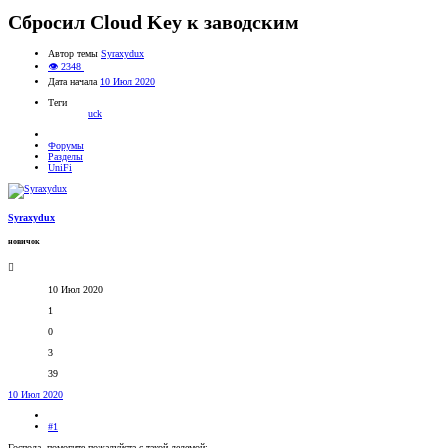
Сбросил Cloud Key к заводским
Автор темы
Syraxydux
👁 2348
Дата начала
10 Июл 2020
Теги
uck
Форумы
Разделы
UniFi
Syraxydux
новичок
10 Июл 2020
1
0
3
39
10 Июл 2020
#1
Господа, помогите пожалуйста с такой делемой: