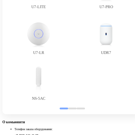
U7-LITE
U7-PRO
U7-LR
UDR7
NS-5AC
О комьюнити
Телефон заказа оборудования: