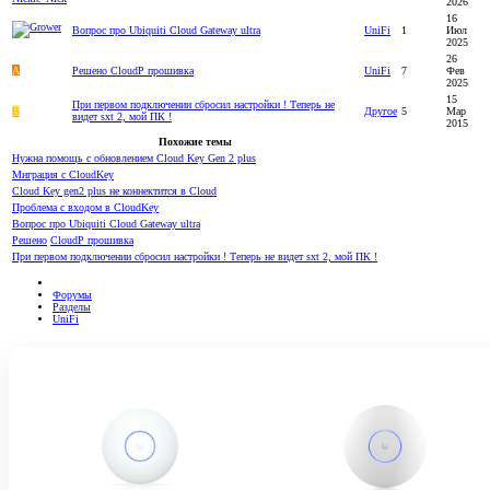
2026
16
Вопрос про Ubiquiti Cloud Gateway ultra
UniFi
1
Июл
2025
26
A
Решено
CloudP прошивка
UniFi
7
Фев
2025
15
При первом подключении сбросил настройки ! Теперь не
B
Другое
5
Мар
видет sxt 2, мой ПК !
2015
Похожие темы
Нужна помощь с обновлением Cloud Key Gen 2 plus
Миграция с CloudKey
Cloud Key gen2 plus не коннектится в Cloud
Проблема с входом в CloudKey
Вопрос про Ubiquiti Cloud Gateway ultra
Решено
CloudP прошивка
При первом подключении сбросил настройки ! Теперь не видет sxt 2, мой ПК !
Форумы
Разделы
UniFi