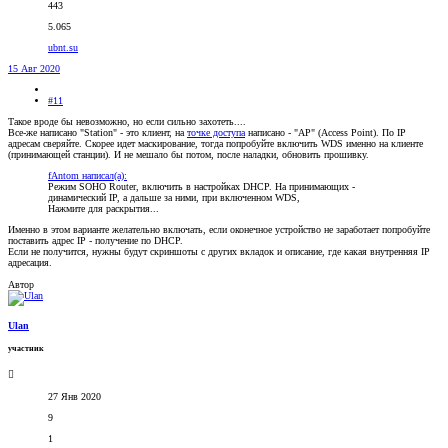
443
5.065
ubnt.su
15 Авг 2020
#11
Такое вроде бы невозможно, но если сильно захотеть....
Все-же написано "Station" - это клиент, на
точке доступа
написано - "AP" (Access Point). По IP
адресам сверяйте. Скорее идет маскирование, тогда попробуйте включить WDS именно на клиенте
(принимающей станции). И не мешало бы потом, после наладки, обновить прошивку.
fAntom написал(а):
Режим SOHO Router, включить в настройках DHCP. На принимающих -
динамический IP, а дальше за ними, при включенном WDS,
Нажмите для раскрытия...
Именно в этом варианте желательно включать, если оконечное устройство не заработает попробуйте
поставить адрес IP - получение по DHCP.
Если не получится, нужны будут скриншоты с других вкладок и описание, где какая внутренняя IP
адресация.
Автор
Ulan
участник
27 Янв 2020
9
1