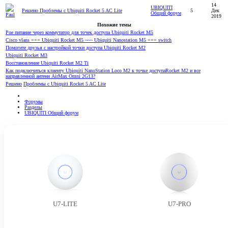
14
UBIQUITI
Решено
Проблемы с Ubiquiti Rocket 5 AC Lite
5
Дек
Общий форум
2019
Похожие темы
Poe питание через коммутатор для точек доступа Ubiquiti Rocket M5
Cisco vlans === Ubiquiti Rocket M5 ~~~ Ubiquiti Nanostation M5 === switch
Помогите друзья с настройкой точки доступа Ubiquiti Rocket M2
Ubiquiti Rocket M3
Восстановление Ubiquiti Rocket M2 Ti
Как подключиться клиенту Ubiquiti NanoStation Loco M2 к точке доступаRocket M2 и все
направленной антенн AirMax Omni 2G1З?
Решено
Проблемы с Ubiquiti Rocket 5 AC Lite
Форумы
Разделы
UBIQUITI Общий форум
U7-LITE
U7-PRO