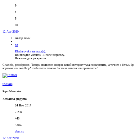
9
1
5
40
12 Авг 2020
Автор темы
#3
Khabarovsky написал(а):
Во вкладке wireless. В поле frequency.
Нажмите для раскрытия...
Спасибо, разобрался. Теперь появился вопрос какой интернет туда подключить, а точнее с белым Ip
адресом или же dhcp? чтоб потом можно было на nanosation принимать?
fAntom
Super Moderator
Команда форума
24 Ноя 2017
7.239
443
5.065
ubnt.su
12 Авг 2020