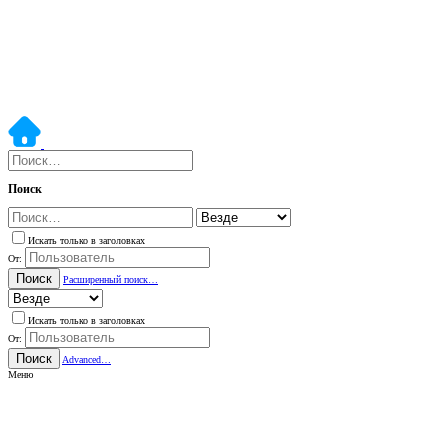
Поиск
Искать только в заголовках
От:
Поиск
Расширенный поиск…
Искать только в заголовках
От:
Поиск
Advanced…
Меню