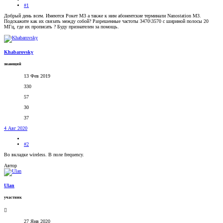
#1
Добрый день всем. Имеются Рокет М3 а также к ним абонентские терминали Nanostation M3.
Подскажите как их связать между собой? Разрешенные частоты 3470\3570 с шириной полосы 20
МГц, где их прописать ? Буду признателен за помощь.
Khabarovsky
знающий
13 Фев 2019
330
57
30
37
4 Авг 2020
#2
Во вкладке wireless. В поле frequency.
Автор
Ulan
участник
27 Янв 2020