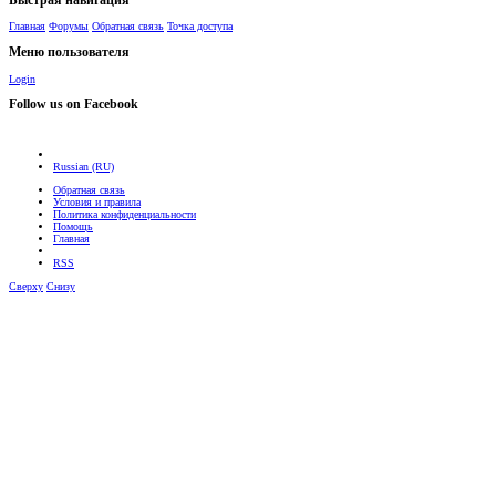
Быстрая навигация
Главная
Форумы
Обратная связь
Точка доступа
Меню пользователя
Login
Follow us on Facebook
Russian (RU)
Обратная связь
Условия и правила
Политика конфиденциальности
Помощь
Главная
RSS
Сверху
Снизу