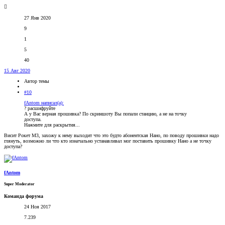
27 Янв 2020
9
1
5
40
15 Авг 2020
Автор темы
#10
fAntom написал(а):
? расшифруйте
А у Вас верная прошивка? По скриншоту Вы попали станцию, а не на точку
доступа.
Нажмите для раскрытия...
Висит Рокет М3, захожу к нему выходит что это будто абонентская Нано, по поводу прошивки надо
глянуть, возможно ли что кто изначально устанавливал мог поставить прошивку Нано а не точку
доступа?
fAntom
Super Moderator
Команда форума
24 Ноя 2017
7.239