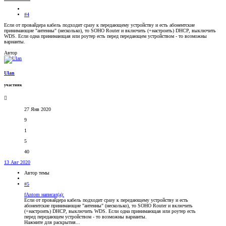
#4
Если от провайдера кабель подходит сразу к передающему устройству и есть абонентские
принимающие "антенны" (несколько), то SOHO Router и включить (+настроить) DHCP, выключить
WDS. Если одна принимающая или роутер есть перед передающем устройством - то возможны
варианты.
Автор
Ulan
участник
27 Янв 2020
9
1
5
40
13 Авг 2020
Автор темы
#5
fAntom написал(а):
Если от провайдера кабель подходит сразу к передающему устройству и есть
абонентские принимающие "антенны" (несколько), то SOHO Router и включить
(+настроить) DHCP, выключить WDS. Если одна принимающая или роутер есть
перед передающем устройством - то возможны варианты.
Нажмите для раскрытия...