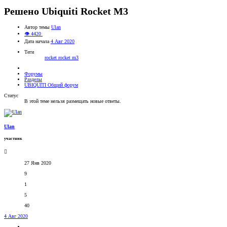
Решено
Ubiquiti Rocket M3
Автор темы
Ulan
👁 4420
Дата начала
4 Авг 2020
Теги
rocket
rocket m3
Форумы
Разделы
UBIQUITI Общий форум
Статус
В этой теме нельзя размещать новые ответы.
Ulan
участник
27 Янв 2020
9
1
5
40
4 Авг 2020