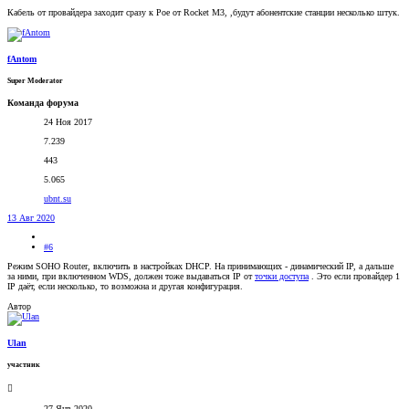
Кабель от провайдера заходит сразу к Poe от Rocket M3, ,будут абонентские станции несколько штук.
fAntom
Super Moderator
Команда форума
24 Ноя 2017
7.239
443
5.065
ubnt.su
13 Авг 2020
#6
Режим SOHO Router, включить в настройках DHCP. На принимающих - динамический IP, а дальше
за ними, при включенном WDS, должен тоже выдаваться IP от
точки доступа
. Это если провайдер 1
IP даёт, если несколько, то возможна и другая конфигурация.
Автор
Ulan
участник
27 Янв 2020