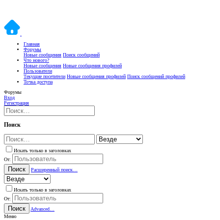
Главная
Форумы
Новые сообщения
Поиск сообщений
Что нового?
Новые сообщения
Новые сообщения профилей
Пользователи
Текущие посетители
Новые сообщения профилей
Поиск сообщений профилей
Точка доступа
Форумы
Вход
Регистрация
Поиск
Искать только в заголовках
От:
Поиск
Расширенный поиск…
Искать только в заголовках
От:
Поиск
Advanced…
Меню