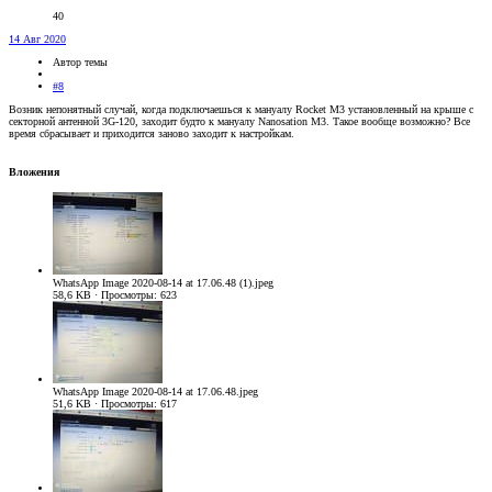
40
14 Авг 2020
Автор темы
#8
Возник непонятный случай, когда подключаешься к мануалу Rocket M3 установленный на крыше с
секторной антенной 3G-120, заходит будто к мануалу Nanosation M3. Такое вообще возможно? Все
время сбрасывает и приходится заново заходит к настройкам.
Вложения
WhatsApp Image 2020-08-14 at 17.06.48 (1).jpeg
58,6 KB · Просмотры: 623
WhatsApp Image 2020-08-14 at 17.06.48.jpeg
51,6 KB · Просмотры: 617