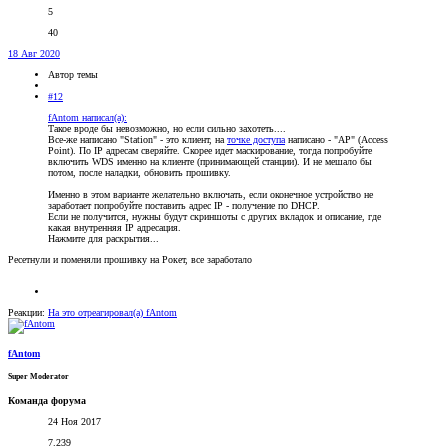
5
40
18 Авг 2020
Автор темы
#12
fAntom написал(а):
Такое вроде бы невозможно, но если сильно захотеть....
Все-же написано "Station" - это клиент, на
точке доступа
написано - "AP" (Access
Point). По IP адресам сверяйте. Скорее идет маскирование, тогда попробуйте
включить WDS именно на клиенте (принимающей станции). И не мешало бы
потом, после наладки, обновить прошивку.
Именно в этом варианте желательно включать, если оконечное устройство не
заработает попробуйте поставить адрес IP - получение по DHCP.
Если не получится, нужны будут скриншоты с других вкладок и описание, где
какая внутренняя IP адресация.
Нажмите для раскрытия...
Ресетнули и поменяли прошивку на Рокет, все заработало
Реакции:
На это отреагировал(а)
fAntom
fAntom
Super Moderator
Команда форума
24 Ноя 2017
7.239