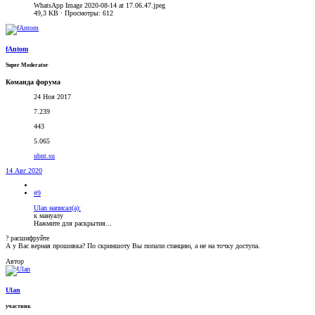
WhatsApp Image 2020-08-14 at 17.06.47.jpeg
49,3 KB · Просмотры: 612
fAntom
Super Moderator
Команда форума
24 Ноя 2017
7.239
443
5.065
ubnt.su
14 Авг 2020
#9
Ulan написал(а):
к мануалу
Нажмите для раскрытия...
? расшифруйте
А у Вас верная прошивка? По скриншоту Вы попали станцию, а не на точку доступа.
Автор
Ulan
участник