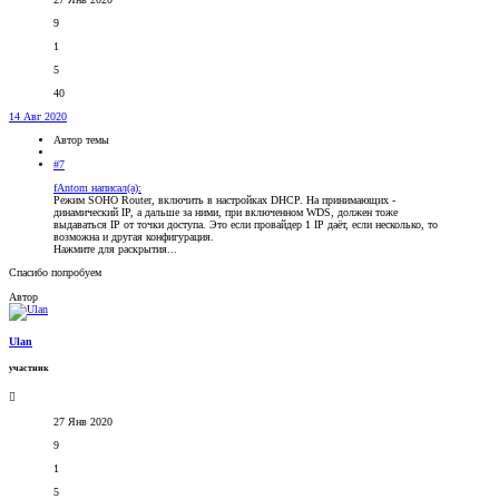
9
1
5
40
14 Авг 2020
Автор темы
#7
fAntom написал(а):
Режим SOHO Router, включить в настройках DHCP. На принимающих -
динамический IP, а дальше за ними, при включенном WDS, должен тоже
выдаваться IP от точки доступа. Это если провайдер 1 IP даёт, если несколько, то
возможна и другая конфигурация.
Нажмите для раскрытия...
Спасибо попробуем
Автор
Ulan
участник
27 Янв 2020
9
1
5