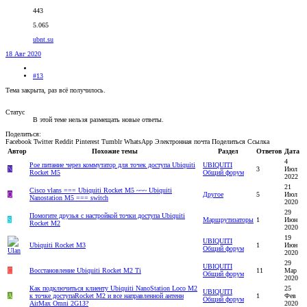
443
5.065
ubnt.su
18 Авг 2020
#13
Тема закрыта, раз всё получилось.
Статус
В этой теме нельзя размещать новые ответы.
Поделиться:
Facebook
Twitter
Reddit
Pinterest
Tumblr
WhatsApp
Электронная почта
Поделиться
Ссылка
Автор
Похожие темы
Раздел
Ответов
Дата
4
Poe питание через коммутатор для точек доступа Ubiquiti
UBIQUITI
N
3
Июл
Rocket M5
Общий форум
2022
21
Cisco vlans === Ubiquiti Rocket M5 ~~~ Ubiquiti
Q
Другое
5
Июл
Nanostation M5 === switch
2020
29
Помогите друзья с настройкой точки доступа Ubiquiti
S
Маршрутизаторы
1
Июн
Rocket M2
2020
19
UBIQUITI
Ubiquiti Rocket M3
1
Июн
Общий форум
2020
29
UBIQUITI
C
Восстановление Ubiquiti Rocket M2 Ti
11
Мар
Общий форум
2020
Как подключиться клиенту Ubiquiti NanoStation Loco M2
25
UBIQUITI
A
к точке доступаRocket M2 и все направленной антенн
1
Фев
Общий форум
AirMax Omni 2G1З?
2020