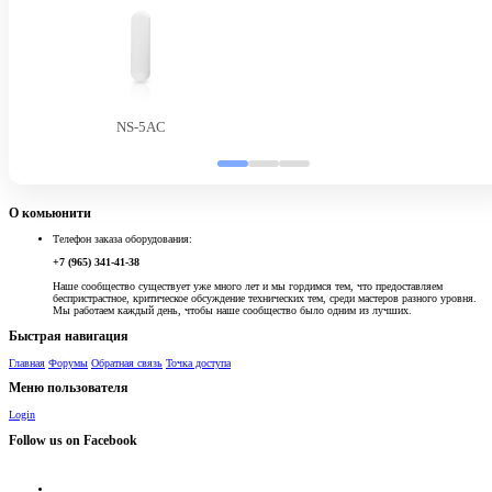
NS-5AC
О комьюнити
Телефон заказа оборудования:
+7 (965) 341-41-38
Наше сообщество существует уже много лет и мы гордимся тем, что предоставляем
беспристрастное, критическое обсуждение технических тем, среди мастеров разного уровня.
Мы работаем каждый день, чтобы наше сообщество было одним из лучших.
Быстрая навигация
Главная
Форумы
Обратная связь
Точка доступа
Меню пользователя
Login
Follow us on Facebook