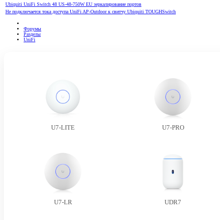
Ubiquiti UniFi Switch 48 US-48-750W EU зеркалирование портов
Не подключается тока доступа UniFi AP-Outdoor к свитчу Ubiquiti TOUGHSwitch
Форумы
Разделы
UniFi
U7-LITE
U7-PRO
U7-LR
UDR7