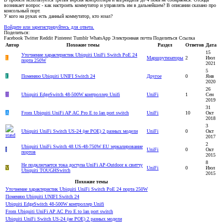
возникает вопрос - как настроить коммутатор и управлять им в дальнейшем? В описании сказано про
консольный порт.
У кого на руках есть данный коммутатор, кто юзал?
Войдите или зарегистрируйтесь для ответа.
Поделиться:
Facebook
Twitter
Reddit
Pinterest
Tumblr
WhatsApp
Электронная почта
Поделиться
Ссылка
Автор
Похожие темы
Раздел
Ответов
Дата
15
Уточнение характеристик Ubiquiti UniFi Switch PoE 24
L
Маршрутизаторы
2
Июл
порта 250W
2021
5
E
Поменяю Ubiquiti UNIFI Switch 24
Другое
0
Янв
2020
26
Л
Ubiquiti EdgeSwitch 48-500W контроллер Unifi
UniFi
1
Сен
2019
31
A
From Ubiquiti UniFi AP AC Pro E to lan port switch
UniFi
10
Окт
2018
3
Ubiquiti UniFi Switch US-24 (не POE) 2 разных модели
UniFi
0
Окт
2017
2
Ubiquiti UniFi Switch 48 US-48-750W EU зеркалирование
I
UniFi
0
Окт
портов
2015
8
Не подключается тока доступа UniFi AP-Outdoor к свитчу
V
UniFi
0
Июл
Ubiquiti TOUGHSwitch
2015
Похожие темы
Уточнение характеристик Ubiquiti UniFi Switch PoE 24 порта 250W
Поменяю Ubiquiti UNIFI Switch 24
Ubiquiti EdgeSwitch 48-500W контроллер Unifi
From Ubiquiti UniFi AP AC Pro E to lan port switch
Ubiquiti UniFi Switch US-24 (не POE) 2 разных модели