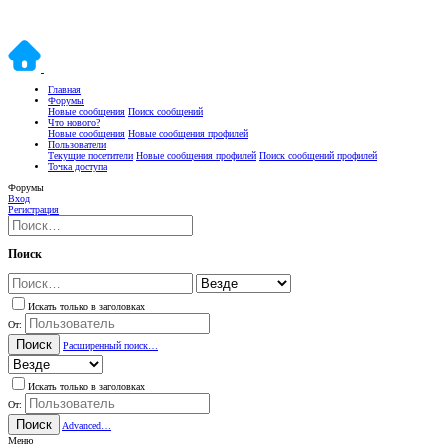
Главная
Форумы
Новые сообщения
Поиск сообщений
Что нового?
Новые сообщения
Новые сообщения профилей
Пользователи
Текущие посетители
Новые сообщения профилей
Поиск сообщений профилей
Точка доступа
Форумы
Вход
Регистрация
Поиск
Искать только в заголовках
От:
Поиск
Расширенный поиск…
Искать только в заголовках
От:
Поиск
Advanced…
Меню