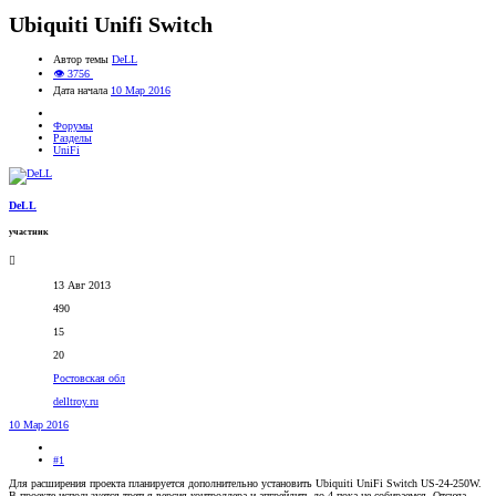
Ubiquiti Unifi Switch
Автор темы
DeLL
👁 3756
Дата начала
10 Мар 2016
Форумы
Разделы
UniFi
DeLL
участник
13 Авг 2013
490
15
20
Ростовская обл
delltroy.ru
10 Мар 2016
#1
Для расширения проекта планируется дополнительно установить Ubiquiti UniFi Switch US-24-250W.
В проекте используется третья версия контроллера и апгрейдить до 4 пока не собираемся. Отсюда