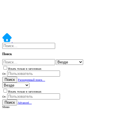
Поиск
Искать только в заголовках
От:
Поиск
Расширенный поиск…
Искать только в заголовках
От:
Поиск
Advanced…
Меню