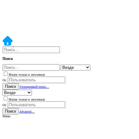
Поиск
Искать только в заголовках
От:
Поиск
Расширенный поиск…
Искать только в заголовках
От:
Поиск
Advanced…
Меню