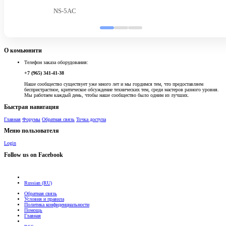
NS-5AC
О комьюнити
Телефон заказа оборудования:
+7 (965) 341-41-38
Наше сообщество существует уже много лет и мы гордимся тем, что предоставляем
беспристрастное, критическое обсуждение технических тем, среди мастеров разного уровня.
Мы работаем каждый день, чтобы наше сообщество было одним из лучших.
Быстрая навигация
Главная
Форумы
Обратная связь
Точка доступа
Меню пользователя
Login
Follow us on Facebook
Russian (RU)
Обратная связь
Условия и правила
Политика конфиденциальности
Помощь
Главная