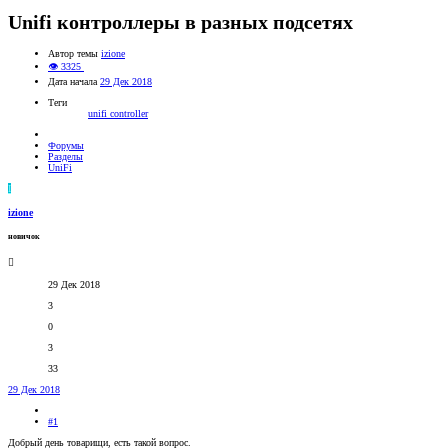
Unifi контроллеры в разных подсетях
Автор темы
izione
👁 3325
Дата начала
29 Дек 2018
Теги
unifi controller
Форумы
Разделы
UniFi
I
izione
новичок
29 Дек 2018
3
0
3
33
29 Дек 2018
#1
Добрый день товарищи, есть такой вопрос.