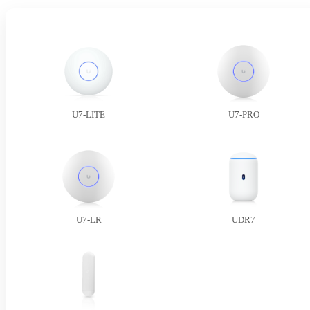
U7-LITE
U7-PRO
U7-LR
UDR7