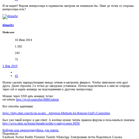
И не видит? Версия контроллера и скриншоты настроек не помешали бы. Пинг до точек со стороны
контроллера есть?
dimacbz
Moderator
16 Июн 2014
1.502
243
75
3 Янв 2019
#5
Нужно сделать маршрутизацию между сетями и настроить фаервол. Чтобы пинговали сети друг
друга. Далее сбросить 2-е точки до заводских установок. Потом подключиться к ним по очереди
через ssh и задать команду на подсоединении к другому контроллеру.
Можно через SSH дать команду точке:
set-inform
http://ip-of-controller:8080/inform
Все способы адаптации:
https://help.ubnt.com/hc/en-us/arti...Adoption-Methods-for-Remote-UniFi-Controllers
Был уже такой вопрос и дан ответ. А вообще нужно читать правила форума и пользоваться поиском.
http://www.ubnt.su/forum/threads/tochki-v-raznyx-setex.6939/
Войдите или зарегистрируйтесь для ответа.
Поделиться:
Facebook
Twitter
Reddit
Pinterest
Tumblr
WhatsApp
Электронная почта
Поделиться
Ссылка