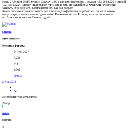
Имею 2 Ubiquiti UniFi Security Gateway USG с разными подсетями, 1 подсеть 192.168.1.Х\24, второй
192.168.0.Х\24. Между ними поднял VPN Site to site. На каждой по 2 точки wifi. Физически
закинуть их в одну сеть возможности нет. Так вот вопрос:
Каким образом возможно завести всю статистику\информацию по работе wifi точек на одном
контроллере, и желательно на одном сайте? Возможно ли это? Если да, вкратце подскажите.
п.с Всех с наступающим Новым годом!
fAntom
Super Moderator
Команда форума
24 Ноя 2017
7.239
443
5.065
ubnt.su
2 Янв 2019
#2
Контроллер уже установлен?
Автор
I
izione
новичок