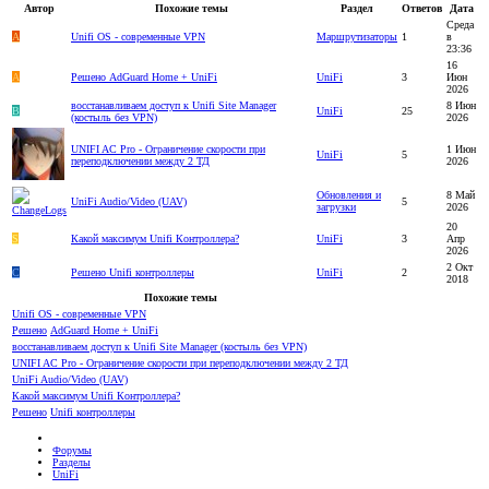
Автор
Похожие темы
Раздел
Ответов
Дата
Среда
A
Unifi OS - современные VPN
Маршрутизаторы
1
в
23:36
16
A
Решено
AdGuard Home + UniFi
UniFi
3
Июн
2026
восстанавливаем доступ к Unifi Site Manager
8 Июн
B
UniFi
25
(костыль без VPN)
2026
UNIFI AC Pro - Ограничение скорости при
1 Июн
UniFi
5
переподключении между 2 ТД
2026
Обновления и
8 Май
UniFi Audio/Video (UAV)
5
загрузки
2026
20
S
Какой максимум Unifi Контроллера?
UniFi
3
Апр
2026
2 Окт
C
Решено
Unifi контроллеры
UniFi
2
2018
Похожие темы
Unifi OS - современные VPN
Решено
AdGuard Home + UniFi
восстанавливаем доступ к Unifi Site Manager (костыль без VPN)
UNIFI AC Pro - Ограничение скорости при переподключении между 2 ТД
UniFi Audio/Video (UAV)
Какой максимум Unifi Контроллера?
Решено
Unifi контроллеры
Форумы
Разделы
UniFi