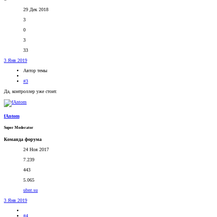
29 Дек 2018
3
0
3
33
3 Янв 2019
Автор темы
#3
Да, контроллер уже стоит.
fAntom
Super Moderator
Команда форума
24 Ноя 2017
7.239
443
5.065
ubnt.su
3 Янв 2019
#4