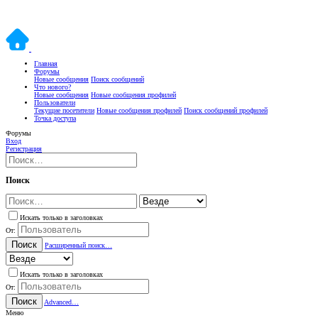
Главная
Форумы
Новые сообщения
Поиск сообщений
Что нового?
Новые сообщения
Новые сообщения профилей
Пользователи
Текущие посетители
Новые сообщения профилей
Поиск сообщений профилей
Точка доступа
Форумы
Вход
Регистрация
Поиск
Искать только в заголовках
От:
Поиск
Расширенный поиск…
Искать только в заголовках
От:
Поиск
Advanced…
Меню