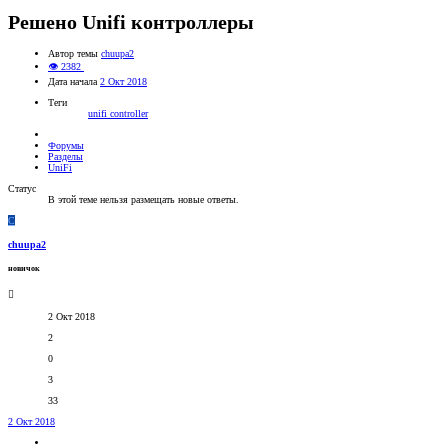
Решено
Unifi контроллеры
Автор темы
chuupa2
👁 2382
Дата начала
2 Окт 2018
Теги
unifi controller
Форумы
Разделы
UniFi
Статус
В этой теме нельзя размещать новые ответы.
C
chuupa2
новичок
2 Окт 2018
2
0
3
33
2 Окт 2018