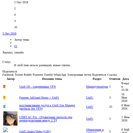
2 Окт 2018
2
0
3
33
3 Окт 2018
Автор темы
#3
Хорошо, спасибо
Статус
В этой теме нельзя размещать новые ответы.
Поделиться:
Facebook
Twitter
Reddit
Pinterest
Tumblr
WhatsApp
Электронная почта
Поделиться
Ссылка
Автор
Похожие темы
Раздел
Ответов
Дата
Вчера
A
Unifi OS - современные VPN
Маршрутизаторы
1
в
23:36
16
A
Решено
AdGuard Home + UniFi
UniFi
3
Июн
2026
восстанавливаем доступ к Unifi Site Manager
8 Июн
B
UniFi
25
(костыль без VPN)
2026
UNIFI AC Pro - Ограничение скорости при
1 Июн
UniFi
5
переподключении между 2 ТД
2026
Обновления и
8 Май
UniFi Audio/Video (UAV)
5
загрузки
2026