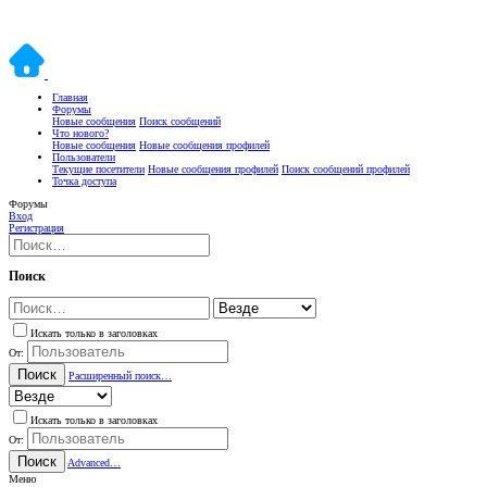
Главная
Форумы
Новые сообщения
Поиск сообщений
Что нового?
Новые сообщения
Новые сообщения профилей
Пользователи
Текущие посетители
Новые сообщения профилей
Поиск сообщений профилей
Точка доступа
Форумы
Вход
Регистрация
Поиск
Искать только в заголовках
От:
Поиск
Расширенный поиск…
Искать только в заголовках
От:
Поиск
Advanced…
Меню