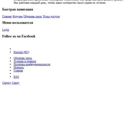
Мы работаем каждый день, чтобы наше сообщество было одним из лучших.
Быстрая навигация
Главная
Форумы
Обратная связь
Точка доступа
Меню пользователя
Login
Follow us on Facebook
Russian (RU)
Обратная связь
Условия и правила
Политика конфиденциальности
Помощь
Главная
RSS
Сверху
Снизу