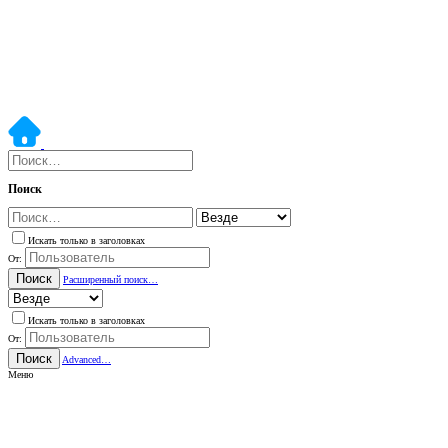
Поиск
Искать только в заголовках
От:
Поиск
Расширенный поиск…
Искать только в заголовках
От:
Поиск
Advanced…
Меню