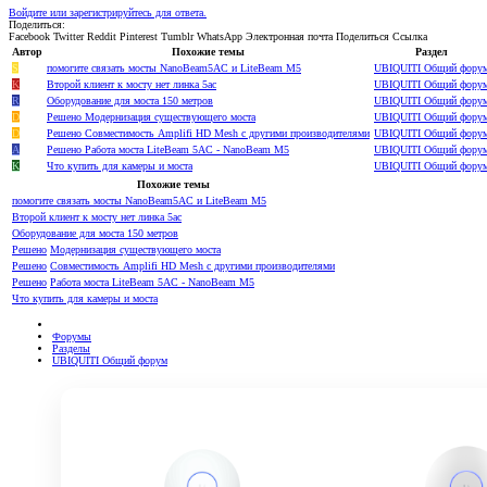
Войдите или зарегистрируйтесь для ответа.
Поделиться:
Facebook
Twitter
Reddit
Pinterest
Tumblr
WhatsApp
Электронная почта
Поделиться
Ссылка
Автор
Похожие темы
Раздел
S
помогите связать мосты NanoBeam5AC и LiteBeam M5
UBIQUITI Общий фору
K
Второй клиент к мосту нет линка 5ac
UBIQUITI Общий фору
R
Оборудование для моста 150 метров
UBIQUITI Общий фору
D
Решено
Модернизация существующего моста
UBIQUITI Общий фору
D
Решено
Совместимость Amplifi HD Mesh c другими производителями
UBIQUITI Общий фору
A
Решено
Работа моста LiteBeam 5AC - NanoBeam M5
UBIQUITI Общий фору
K
Что купить для камеры и моста
UBIQUITI Общий фору
Похожие темы
помогите связать мосты NanoBeam5AC и LiteBeam M5
Второй клиент к мосту нет линка 5ac
Оборудование для моста 150 метров
Решено
Модернизация существующего моста
Решено
Совместимость Amplifi HD Mesh c другими производителями
Решено
Работа моста LiteBeam 5AC - NanoBeam M5
Что купить для камеры и моста
Форумы
Разделы
UBIQUITI Общий форум