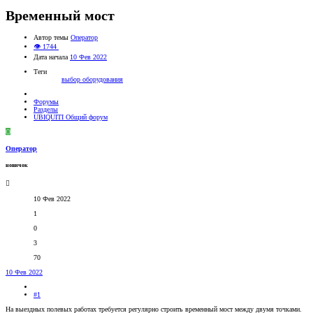
Временный мост
Автор темы
Оператор
👁 1744
Дата начала
10 Фев 2022
Теги
выбор оборудования
Форумы
Разделы
UBIQUITI Общий форум
О
Оператор
новичок
10 Фев 2022
1
0
3
70
10 Фев 2022
#1
На выездных полевых работах требуется регулярно строить временный мост между двумя точками.