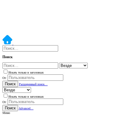
Поиск
Искать только в заголовках
От:
Поиск
Расширенный поиск…
Искать только в заголовках
От:
Поиск
Advanced…
Меню