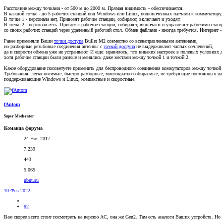
Расстояние между точками - от 500 м до 2000 м. Прямая видимость - обеспечивается.
В каждой точке - до 5 рабочих станций под Windows или Linux, подключенных патчами к коммутатору
В точке 1 - персонала нет, Привозят рабочие станции, собирают, включают и уходят.
В точке 2 - персонал есть. Привозят рабочие станции, собирают, включают и управляют рабочими стан
со своих рабочих станций через удаленный рабочий стол. Обмен файлами - иногда требуется. Интернет - 
Ранее применяли Ваши
точки доступа
Bullet M2 совместно со всенаправленными антеннами,
но разборные резьбовые соединения антенны с
точкой доступа
не выдерживают частых сочленений,
да и скорости обмена уже не устраивают. И еще: нравилось, что никаких настроек в полевых условиях д
хотя рабочие станции были разные и менялись даже местами между точкой 1 и точкой 2.
Какое оборудование посоветуете применить для беспроводного соединения коммутаторов между точкой 
Требования: легко носимые, быстро разборные, многократно собираемые, не требующие постоянных на
поддерживающие Windows и Linux, компактные и скоростные.
fAntom
Super Moderator
Команда форума
24 Ноя 2017
7.239
443
5.065
ubnt.su
10 Фев 2022
#2
Вам скорее всего стоит посмотреть на версию AC, она же Gen2. Там есть аналоги Ваших устройств. Но