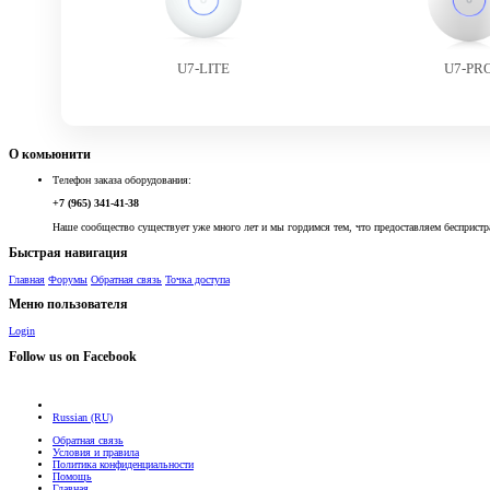
U7-LITE
U7-PR
О комьюнити
Телефон заказа оборудования:
+7 (965) 341-41-38
Наше сообщество существует уже много лет и мы гордимся тем, что предоставляем беспристр
Быстрая навигация
Главная
Форумы
Обратная связь
Точка доступа
Меню пользователя
Login
Follow us on Facebook
Russian (RU)
Обратная связь
Условия и правила
Политика конфиденциальности
Помощь
Главная