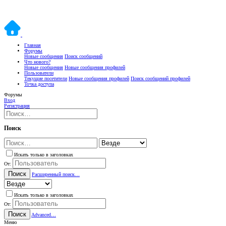
Главная
Форумы
Новые сообщения
Поиск сообщений
Что нового?
Новые сообщения
Новые сообщения профилей
Пользователи
Текущие посетители
Новые сообщения профилей
Поиск сообщений профилей
Точка доступа
Форумы
Вход
Регистрация
Поиск
Искать только в заголовках
От:
Поиск
Расширенный поиск…
Искать только в заголовках
От:
Поиск
Advanced…
Меню