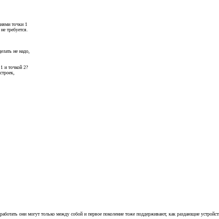
.
циями точки 1
не требуется.
елать не надо,
1 и точкой 2?
строек,
 работать они могут только между собой и первое поколение тоже поддерживают, как раздающие устройст