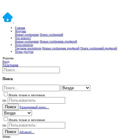
Главная
Форумы
Новые сообщения
Поиск сообщений
Что нового?
Новые сообщения
Новые сообщения профилей
Пользователи
Текущие посетители
Новые сообщения профилей
Поиск сообщений профилей
Точка доступа
Форумы
Вход
Регистрация
Поиск
Искать только в заголовках
От:
Поиск
Расширенный поиск…
Искать только в заголовках
От:
Поиск
Advanced…
Меню