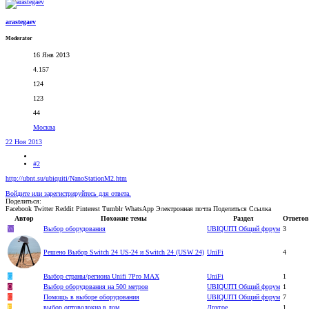
arastegaev
Moderator
16 Янв 2013
4.157
124
123
44
Москва
22 Ноя 2013
#2
http://ubnt.su/ubiquiti/NanoStationM2.htm
Войдите или зарегистрируйтесь для ответа.
Поделиться:
Facebook
Twitter
Reddit
Pinterest
Tumblr
WhatsApp
Электронная почта
Поделиться
Ссылка
Автор
Похожие темы
Раздел
Ответов
W
Выбор оборудования
UBIQUITI Общий форум
3
Решено
Выбор Switch 24 US-24 и Switch 24 (USW 24)
UniFi
4
G
Выбор страны/региона Unifi 7Pro MAX
UniFi
1
O
Выбор оборудования на 500 метров
UBIQUITI Общий форум
1
С
Помощь в выборе оборудования
UBIQUITI Общий форум
7
Е
выбор оптоволокна в дом
Другое
1