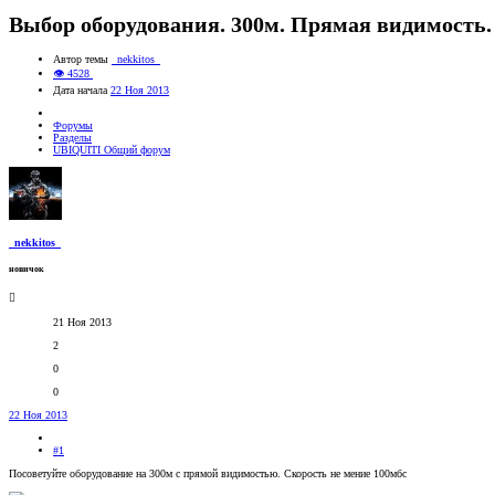
Выбор оборудования. 300м. Прямая видимость.
Автор темы
_nekkitos_
👁 4528
Дата начала
22 Ноя 2013
Форумы
Разделы
UBIQUITI Общий форум
_nekkitos_
новичок
21 Ноя 2013
2
0
0
22 Ноя 2013
#1
Посоветуйте оборудование на 300м с прямой видимостью. Скорость не мение 100мбс