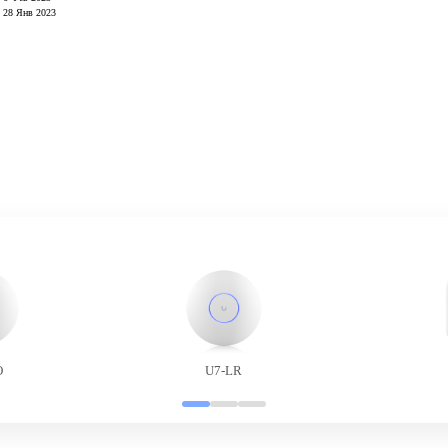
28 Янв 2023
O
U7-LR