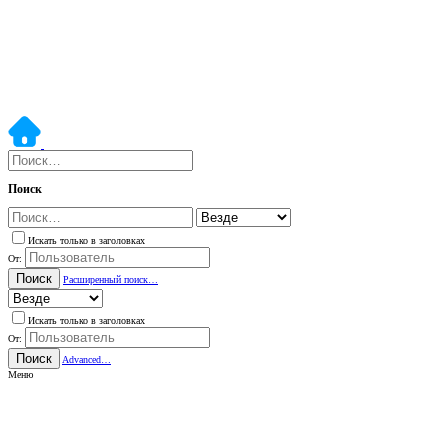
Поиск
Искать только в заголовках
От:
Поиск
Расширенный поиск…
Искать только в заголовках
От:
Поиск
Advanced…
Меню