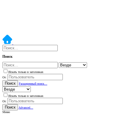
Поиск
Искать только в заголовках
От:
Поиск
Расширенный поиск…
Искать только в заголовках
От:
Поиск
Advanced…
Меню