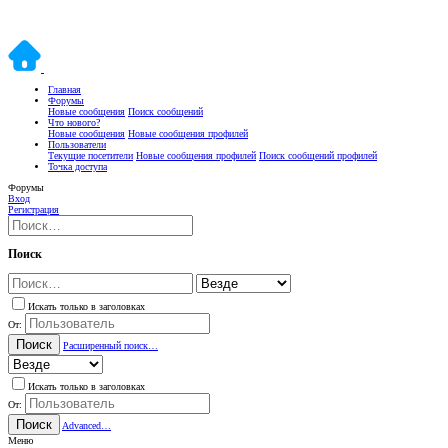
Главная
Форумы
Новые сообщения
Поиск сообщений
Что нового?
Новые сообщения
Новые сообщения профилей
Пользователи
Текущие посетители
Новые сообщения профилей
Поиск сообщений профилей
Точка доступа
Форумы
Вход
Регистрация
Поиск
Искать только в заголовках
От:
Поиск
Расширенный поиск…
Искать только в заголовках
От:
Поиск
Advanced…
Меню