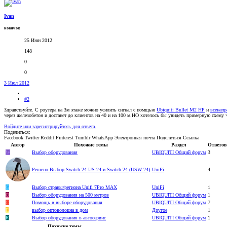
Ivan
новичок
25 Июн 2012
148
0
0
3 Июл 2012
#2
Здравствуйте. С роутера на 3м этаже можно усилить сигнал с помщью
Ubiquiti Bullet M2 HP
и
всенап
через железобетон и достанет до клиентов на 40 и на 100 м.НО хотелось бы увидеть примерную схему 
Войдите или зарегистрируйтесь для ответа.
Поделиться:
Facebook
Twitter
Reddit
Pinterest
Tumblr
WhatsApp
Электронная почта
Поделиться
Ссылка
Автор
Похожие темы
Раздел
Ответов
W
Выбор оборудования
UBIQUITI Общий форум
3
Решено
Выбор Switch 24 US-24 и Switch 24 (USW 24)
UniFi
4
G
Выбор страны/региона Unifi 7Pro MAX
UniFi
1
O
Выбор оборудования на 500 метров
UBIQUITI Общий форум
1
С
Помощь в выборе оборудования
UBIQUITI Общий форум
7
Е
выбор оптоволокна в дом
Другое
1
R
Выбор оборудования в автосервис
UBIQUITI Общий форум
1
Похожие темы