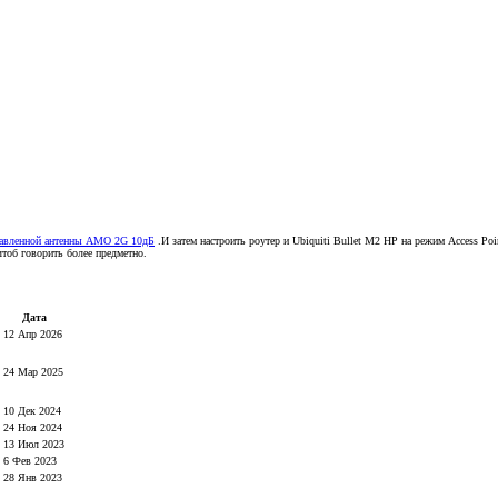
равленной антенны AMO 2G 10дБ
.И затем настроить роутер и Ubiquiti Bullet M2 HP на режим Access P
чтоб говорить более предметно.
Дата
12 Апр 2026
24 Мар 2025
10 Дек 2024
24 Ноя 2024
13 Июл 2023
6 Фев 2023
28 Янв 2023