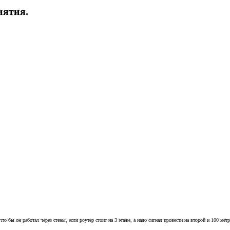
иятия.
о бы он работал через стены, если роутер стоит на 3 этаже, а надо сигнал провести на второй и 100 мет