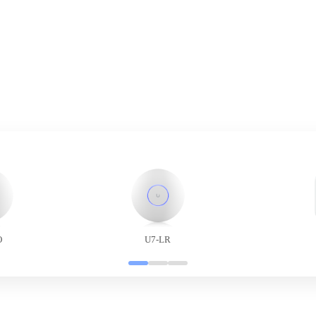
O
U7-LR