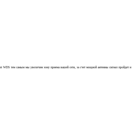
oint WDS тем самым мы увеличим зону приема вашей сети, за счет мощной антенны сигнал пройдет и