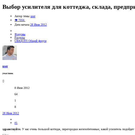
Выбор усилителя для коттеджа, склада, предпр
Автор темы
user
👁 7056
Дата начала
28 Июн 2012
Форумы
Разделы
UBIQUITI Общий форум
user
участник
8 Июн 2012
64
1
8
28 Июн 2012
#1
здравствуйте.
У нас очень большой коттедж, перегородки железобетонные, какой усилитель подойдет чт