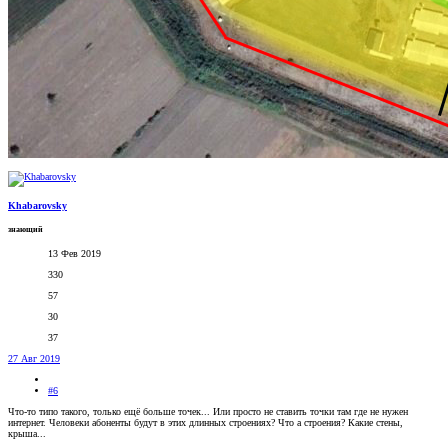
Khabarovsky
знающий
13 Фев 2019
330
57
30
37
27 Авг 2019
#6
Что-то типо такого, только ещё больше точек... Или просто не ставить точки там где не нужен
интернет. Человеки абоненты будут в этих длинных строениях? Что а строения? Какие стены,
крыша...