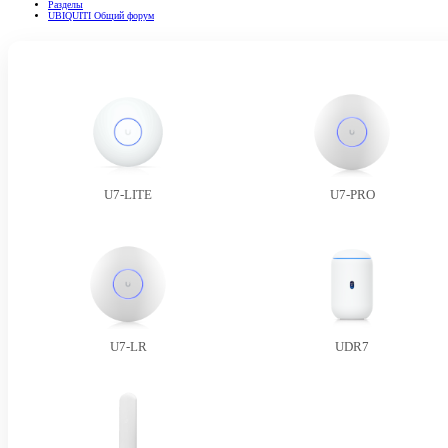
Разделы
UBIQUITI Общий форум
U7-LITE
U7-PRO
U7-LR
UDR7