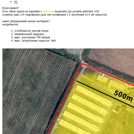
#1
Всем привет!
Есть такая задача на картинке с
желтым
выделено где должен работать wifi
клиенты макс 5-6 смартфонов (для сип телефонии) 1-2 ноутбуков (2-3 мб скорости)
какое оборудование нужно выбирать?
потребности:
устойчивость против ветра
минимальный задержка
макс. расстояние 700 метров
макс. потребления скорости: 4мб