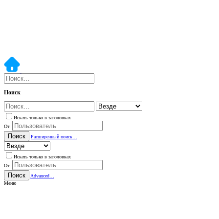
Поиск
Искать только в заголовках
От:
Поиск
Расширенный поиск…
Искать только в заголовках
От:
Поиск
Advanced…
Меню