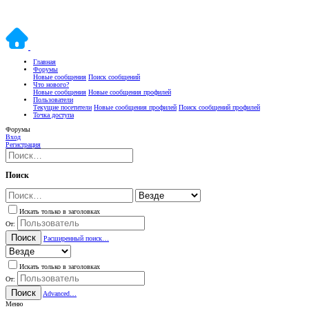
Главная
Форумы
Новые сообщения
Поиск сообщений
Что нового?
Новые сообщения
Новые сообщения профилей
Пользователи
Текущие посетители
Новые сообщения профилей
Поиск сообщений профилей
Точка доступа
Форумы
Вход
Регистрация
Поиск
Искать только в заголовках
От:
Поиск
Расширенный поиск…
Искать только в заголовках
От:
Поиск
Advanced…
Меню