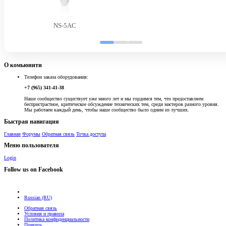
NS-5AC
О комьюнити
Телефон заказа оборудования:
+7 (965) 341-41-38
Наше сообщество существует уже много лет и мы гордимся тем, что предоставляем
беспристрастное, критическое обсуждение технических тем, среди мастеров разного уровня.
Мы работаем каждый день, чтобы наше сообщество было одним из лучших.
Быстрая навигация
Главная
Форумы
Обратная связь
Точка доступа
Меню пользователя
Login
Follow us on Facebook
Russian (RU)
Обратная связь
Условия и правила
Политика конфиденциальности
Помощь