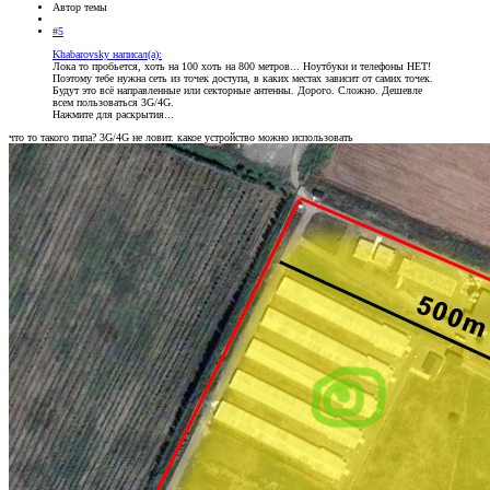
Автор темы
#5
Khabarovsky написал(а):
Лока то пробьется, хоть на 100 хоть на 800 метров... Ноутбуки и телефоны НЕТ!
Поэтому тебе нужна сеть из точек доступа, в каких местах зависит от самих точек.
Будут это всё направленные или секторные антенны. Дорого. Сложно. Дешевле
всем пользоваться 3G/4G.
Нажмите для раскрытия...
что то такого типа? 3G/4G не ловит. какое устройство можно использовать