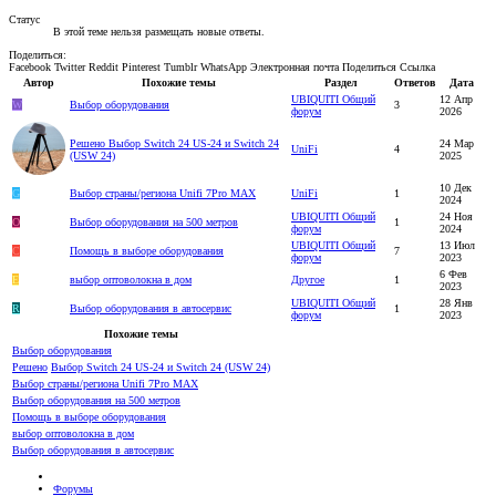
Статус
В этой теме нельзя размещать новые ответы.
Поделиться:
Facebook
Twitter
Reddit
Pinterest
Tumblr
WhatsApp
Электронная почта
Поделиться
Ссылка
Автор
Похожие темы
Раздел
Ответов
Дата
UBIQUITI Общий
12 Апр
W
Выбор оборудования
3
форум
2026
Решено
Выбор Switch 24 US-24 и Switch 24
24 Мар
UniFi
4
(USW 24)
2025
10 Дек
G
Выбор страны/региона Unifi 7Pro MAX
UniFi
1
2024
UBIQUITI Общий
24 Ноя
O
Выбор оборудования на 500 метров
1
форум
2024
UBIQUITI Общий
13 Июл
С
Помощь в выборе оборудования
7
форум
2023
6 Фев
Е
выбор оптоволокна в дом
Другое
1
2023
UBIQUITI Общий
28 Янв
R
Выбор оборудования в автосервис
1
форум
2023
Похожие темы
Выбор оборудования
Решено
Выбор Switch 24 US-24 и Switch 24 (USW 24)
Выбор страны/региона Unifi 7Pro MAX
Выбор оборудования на 500 метров
Помощь в выборе оборудования
выбор оптоволокна в дом
Выбор оборудования в автосервис
Форумы