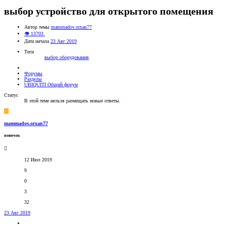
выбор устройство для открытого помещения
Автор темы
mammadov.orxan77
👁 13703
Дата начала
23 Авг 2019
Теги
выбор оборудования
Форумы
Разделы
UBIQUITI Общий форум
Статус
В этой теме нельзя размещать новые ответы.
M
mammadov.orxan77
новичок
12 Июл 2019
9
0
3
32
23 Авг 2019