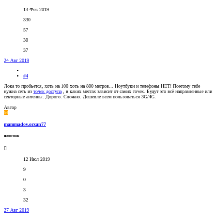
13 Фев 2019
330
57
30
37
24 Авг 2019
#4
Лока то пробьется, хоть на 100 хоть на 800 метров... Ноутбуки и телефоны НЕТ! Поэтому тебе
нужна сеть из
точек доступа
, в каких местах зависит от самих точек. Будут это всё направленные или
секторные антенны. Дорого. Сложно. Дешевле всем пользоваться 3G/4G.
Автор
M
mammadov.orxan77
новичок
12 Июл 2019
9
0
3
32
27 Авг 2019