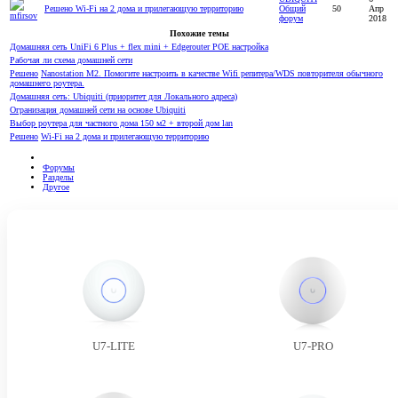
Решено
Wi-Fi на 2 дома и прилегающую территорию
Общий
50
Апр
форум
2018
Похожие темы
Домашняя сеть UniFi 6 Plus + flex mini + Edgerouter POE настройка
Рабочая ли схема домашней сети
Решено
Nanostation M2. Помогите настроить в качестве Wifi репитера/WDS повторителя обычного
домашнего роутера.
Домашняя сеть: Ubiquiti (приоритет для Локального адреса)
Огранизация домашней сети на основе Ubiquiti
Выбор роутера для частного дома 150 м2 + второй дом lan
Решено
Wi-Fi на 2 дома и прилегающую территорию
Форумы
Разделы
Другое
U7-LITE
U7-PRO