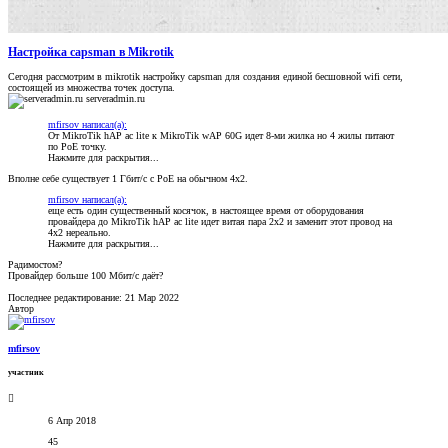
Настройка capsman в Mikrotik
Сегодня рассмотрим в mikrotik настройку capsman для создания единой бесшовной wifi сети,
состоящей из множества точек доступа.
serveradmin.ru
mfirsov написал(а):
От MikroTik hAP ac lite к MikroTik wAP 60G идет 8-ми жилка но 4 жилы питают
по PoE точку.
Нажмите для раскрытия...
Вполне себе существует 1 Гбит/с с PoE на обычном 4x2.
mfirsov написал(а):
еще есть один существенный косячок, в настоящее время от оборудования
провайдера до MikroTik hAP ac lite идет витая пара 2х2 и заменит этот провод на
4х2 нереально.
Нажмите для раскрытия...
Радимостом?
Провайдер больше 100 Мбит/с даёт?
Последнее редактирование:
21 Мар 2022
Автор
mfirsov
участник
6 Апр 2018
45