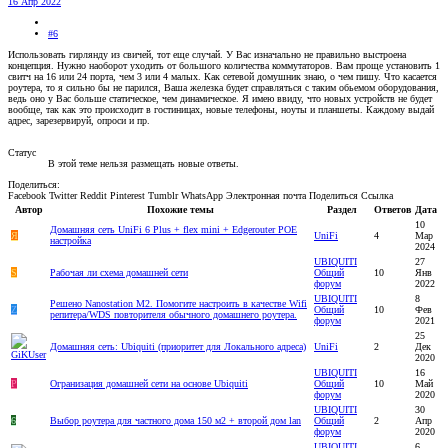
16 Апр 2022
#6
Использовать гирлянду из свичей, тот еще случай. У Вас изначально не правильно выстроена
концепция. Нужно наоборот уходить от большого количества коммутаторов. Вам проще установить 1
свитч на 16 или 24 порта, чем 3 или 4 малых. Как сетевой домушник знаю, о чем пишу. Что касается
роутера, то я сильно бы не парился, Ваша железка будет справляться с таким обьемом оборудования,
ведь оно у Вас больше статическое, чем динамическое. Я имею ввиду, что новых устройств не будет
вообще, так как это происходит в гостиницах, новые телефоны, ноуты и планшеты. Каждому выдай
адрес, зарезервируй, опроси и пр.
Статус
В этой теме нельзя размещать новые ответы.
Поделиться:
Facebook
Twitter
Reddit
Pinterest
Tumblr
WhatsApp
Электронная почта
Поделиться
Ссылка
Автор
Похожие темы
Раздел
Ответов
Дата
10
Домашняя сеть UniFi 6 Plus + flex mini + Edgerouter POE
Я
UniFi
4
Мар
настройка
2024
UBIQUITI
27
S
Рабочая ли схема домашней сети
Общий
10
Янв
форум
2022
UBIQUITI
8
Решено
Nanostation M2. Помогите настроить в качестве Wifi
Z
Общий
10
Фев
репитера/WDS повторителя обычного домашнего роутера.
форум
2021
25
Домашняя сеть: Ubiquiti (приоритет для Локального адреса)
UniFi
2
Дек
2020
UBIQUITI
16
P
Огранизация домашней сети на основе Ubiquiti
Общий
10
Май
форум
2020
UBIQUITI
30
6
Выбор роутера для частного дома 150 м2 + второй дом lan
Общий
2
Апр
форум
2020
UBIQUITI
6