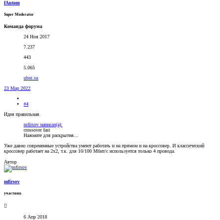
fAntom
Super Moderator
Команда форума
24 Ноя 2017
7.237
443
5.065
ubnt.su
23 Мар 2022
#4
Идея правильная.
mfirsov написал(а):
crossover fast
Нажмите для раскрытия...
Уже давно современные устройства умеют работать и на прямом и на кроссовер. И классический
кроссовер работает на 2х2, т.к. для 10/100 Мбит/с используется только 4 провода.
Автор
mfirsov
участник
6 Апр 2018