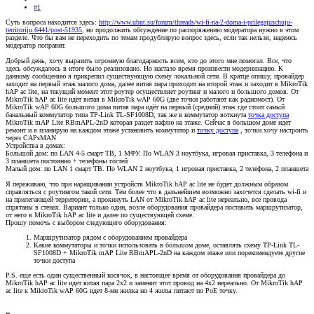
#1
Суть вопроса находится здесь:
http://www.ubnt.su/forum/threads/wi-fi-na-2-doma-i-prilegajuschuju-
territoriju.6441/post-51935
, но продолжить обсуждение по распоряжению модератора нужно в этом
разделе. Что бы вам не переходить по темам продублирую вопрос здесь, если так нельзя, надеюсь
модератор поправит.
Добрый день, хочу выразить огромную благодарность всем, кто до этого мне помогал. Все, что
здесь обсуждалось в итоге было реализовано. Но настало время произвести модернизацию. К
данному сообщению я прикрепил существующую схему локальной сети. В кратце опишу, провайдер
заходит на первый этаж малого дома, далее витая пара приходит на второй этаж и заходит в MikroTik
hAP ac lite, на текущий момент этот роутер осуществляет роутинг и малого и большого домов. От
MikroTik hAP ac lite идёт витая в MikroTik wAP 60G (две точки работают как радиомост). От
MikroTik wAP 60G большого дома витая пара идёт на первый (средний) этаж где стоит самый
банальный коммутатор типа TP-Link TL-SF1008D, так же в коммутатор воткнута
точка доступа
MikroTik mAP Lite RBmAPL-2nD которая раздет вафлю на этаже. Сейчас в большом доме идет
ремонт и я планирую на каждом этаже установить коммутатор и
точку доступа
, точки хочу настроить
через CAPsMAN
Устройства в домах:
Большой дом: по LAN 4-5 смарт ТВ, 1 МФУ. По WLAN 3 ноутбука, игровая приставка, 3 телефона и
3 планшета постоянно + телефоны гостей
Малый дом: по LAN 1 смарт ТВ. По WLAN 2 ноутбука, 1 игровая приставка, 2 телефона, 2 планшета
Я переживаю, что при наращивании устройств MikroTik hAP ac lite не будет должным образом
справляться с роутингом такой сети. Тем более что в дальнейшем возможно захочется сделать wi-fi и
на прилегающей территории, а прокинуть LAN от MikroTik hAP ac lite нереально, все провода
спрятаны в стенах. Вариант только один, возле оборудования провайдера поставить маршрутизатор,
от него в MikroTik hAP ac lite и далее по существующей схеме.
Прошу помочь с выбором следующего оборудования:
Маршрутизатор рядом с оборудованием провайдера
Какие коммутаторы и точки использовать в большом доме, оставлять схему TP-Link TL-
SF1008D + MikroTik mAP Lite RBmAPL-2nD на каждом этаже или порекомендуете другие
точки доступа
P.S. еще есть один существенный косячок, в настоящее время от оборудования провайдера до
MikroTik hAP ac lite идет витая пара 2х2 и заменит этот провод на 4х2 нереально. От MikroTik hAP
ac lite к MikroTik wAP 60G идет 8-ми жилка но 4 жилы питают по PoE точку.