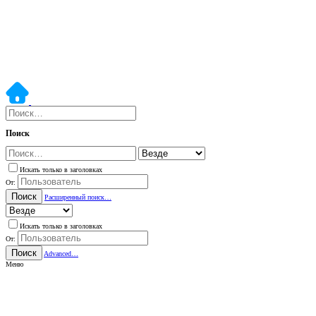
Поиск
Искать только в заголовках
От:
Поиск
Расширенный поиск…
Искать только в заголовках
От:
Поиск
Advanced…
Меню