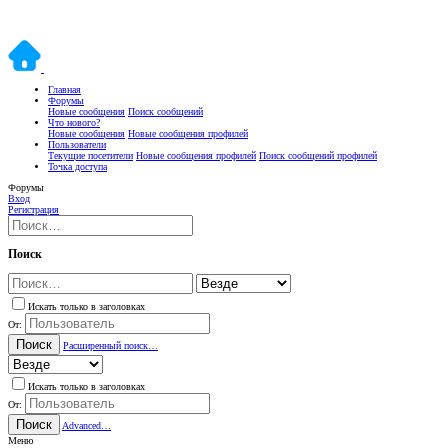
Главная
Форумы
Новые сообщения
Поиск сообщений
Что нового?
Новые сообщения
Новые сообщения профилей
Пользователи
Текущие посетители
Новые сообщения профилей
Поиск сообщений профилей
Точка доступа
Форумы
Вход
Регистрация
Поиск
Искать только в заголовках
От:
Поиск
Расширенный поиск…
Искать только в заголовках
От:
Поиск
Advanced…
Меню