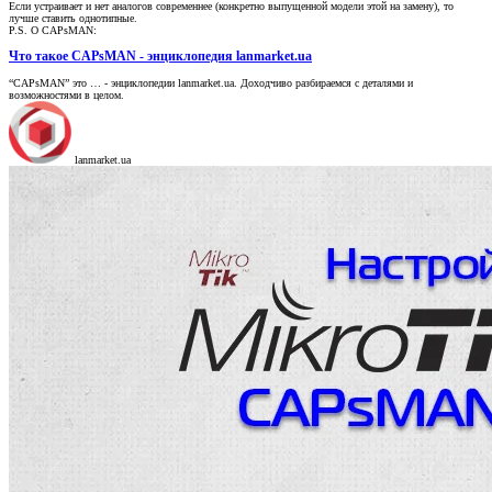
Если устраивает и нет аналогов современнее (конкретно выпущенной модели этой на замену), то
лучше ставить однотипные.
P.S. О CAPsMAN:
Что такое CAPsMAN - энциклопедия lanmarket.ua
“CAPsMAN” это … - энциклопедии lanmarket.ua. Доходчиво разбираемся с деталями и
возможностями в целом.
lanmarket.ua