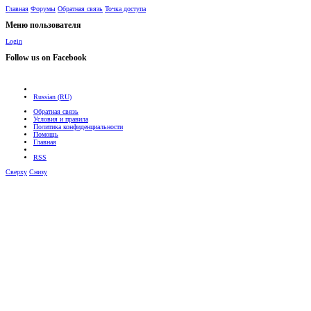
Главная
Форумы
Обратная связь
Точка доступа
Меню пользователя
Login
Follow us on Facebook
Russian (RU)
Обратная связь
Условия и правила
Политика конфиденциальности
Помощь
Главная
RSS
Сверху
Снизу