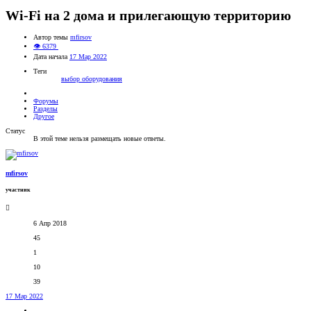
Wi-Fi на 2 дома и прилегающую территорию
Автор темы
mfirsov
👁 6379
Дата начала
17 Мар 2022
Теги
выбор оборудования
Форумы
Разделы
Другое
Статус
В этой теме нельзя размещать новые ответы.
mfirsov
участник
6 Апр 2018
45
1
10
39
17 Мар 2022