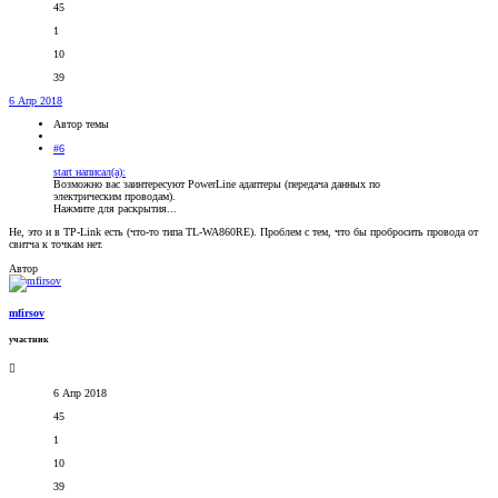
45
1
10
39
6 Апр 2018
Автор темы
#6
start написал(а):
Возможно вас заинтересуют PowerLine адаптеры (передача данных по
электрическим проводам).
Нажмите для раскрытия...
Не, это и в TP-Link есть (что-то типа TL-WA860RE). Проблем с тем, что бы пробросить провода от
свитча к точкам нет.
Автор
mfirsov
участник
6 Апр 2018
45
1
10
39