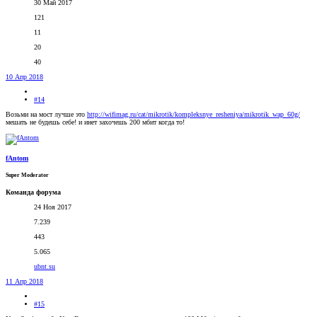
30 Май 2017
121
11
20
40
10 Апр 2018
#14
Возьми на мост лучше это
http://wifimag.ru/cat/mikrotik/kompleksnye_resheniya/mikrotik_wap_60g/
мешать не будешь себе! и инет захочешь 200 мбит когда то!
fAntom
Super Moderator
Команда форума
24 Ноя 2017
7.239
443
5.065
ubnt.su
11 Апр 2018
#15