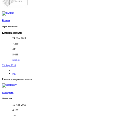
fAntom
Super Moderator
Команда форума
24 Ноя 2017
7.239
443
5.065
ubnt.su
23 Апр 2018
#17
Разнесите на разные каналы.
arastegaev
Moderator
16 Янв 2013
4.157
124