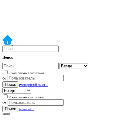
Поиск
Искать только в заголовках
От:
Поиск
Расширенный поиск…
Искать только в заголовках
От:
Поиск
Advanced…
Меню