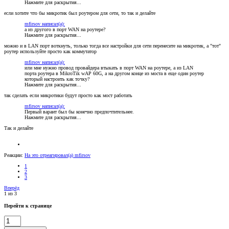
Нажмите для раскрытия...
если хотите что бы микротик был роутером для сети, то так и делайте
mfirsov написал(а):
а из другого в порт WAN на роутере?
Нажмите для раскрытия...
можно и в LAN порт воткнуть, только тогда все настройки для сети перенесите на микротик, а "тот"
роутер используйте просто как коммутатор
mfirsov написал(а):
или мне нужно провод провайдера втыкать в порт WAN на роутере, а из LAN
порта роутера в MikroTik wAP 60G, а на другом конце из моста в еще один роутер
который настроить как точку?
Нажмите для раскрытия...
так сделать если микротики будут просто как мост работать
mfirsov написал(а):
Первый варант был бы конечно предпочтительнее.
Нажмите для раскрытия...
Так и делайте
Реакции:
На это отреагировал(а)
mfirsov
1
2
3
Вперёд
1 из 3
Перейти к странице