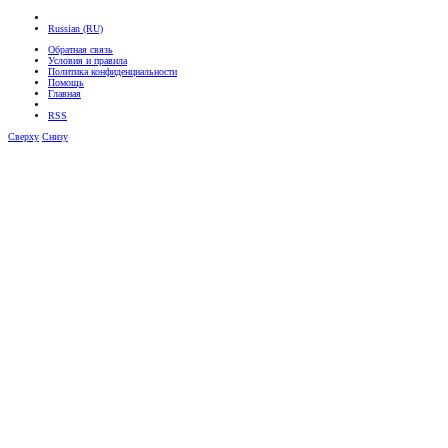
Russian (RU)
Обратная связь
Условия и правила
Политика конфиденциальности
Помощь
Главная
RSS
Сверху
Снизу