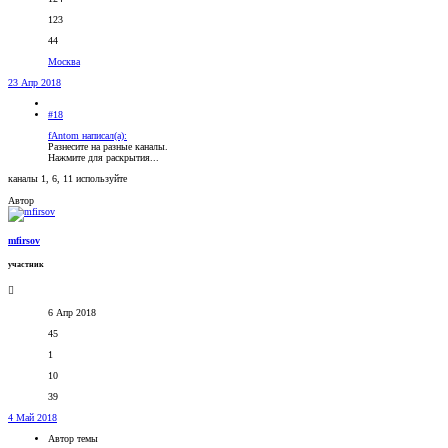
123
44
Москва
23 Апр 2018
#18
fAntom написал(а):
Разнесите на разные каналы.
Нажмите для раскрытия...
каналы 1, 6, 11 используйте
Автор
mfirsov
участник
6 Апр 2018
45
1
10
39
4 Май 2018
Автор темы