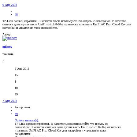
6 Апр 2018
#8
TP-Link должен справится. В качестве моста используйте что-нибудь из nanostation. В качестве
свитча в доме лучше взять UniFi switch 8-60w, от него же и запитать UniFi AC Pro. Cloud Key для
настройки и управления тоже понадобится.
Автор
mfirsov
участник
6 Апр 2018
45
1
10
39
7 Апр 2018
Автор темы
#9
fAntom написал(а):
TP-Link должен справится. В качестве моста используйте что-нибудь из
nanostation. В качестве свитча в доме лучше взять UniFi switch 8-60w, от него же
и запитать UniFi AC Pro. Cloud Key для настройки и управления тоже
понадобится.