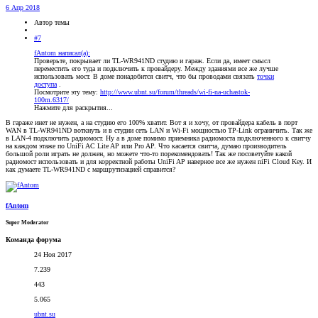
6 Апр 2018
Автор темы
#7
fAntom написал(а):
Проверьте, покрывает ли TL-WR941ND студию и гараж. Если да, имеет смысл
переместить его туда и подключить к провайдеру. Между зданиями все же лучше
использовать мост. В доме понадобится свитч, что бы проводами связать
точки
доступа
.
Посмотрите эту тему:
http://www.ubnt.su/forum/threads/wi-fi-na-uchastok-
100m.6317/
Нажмите для раскрытия...
В гараже инет не нужен, а на студию его 100% хватит. Вот я и хочу, от провайдера кабель в порт
WAN в TL-WR941ND воткнуть и в студии сеть LAN и Wi-Fi мощностью TP-Link ограничить. Так же
в LAN-4 подключить радиомост. Ну а в доме помимо приемника радиомоста подключенного к свитчу
на каждом этаже по UniFi AC Lite AP или Pro AP. Что касается свитча, думаю производитель
большой роли играть не должен, но можете что-то порекомендовать! Так же посоветуйте какой
радиомост использовать и для корректной работы UniFi AP наверное все же нужен niFi Cloud Key. И
как думаете TL-WR941ND с маршрутизацией справится?
fAntom
Super Moderator
Команда форума
24 Ноя 2017
7.239
443
5.065
ubnt.su