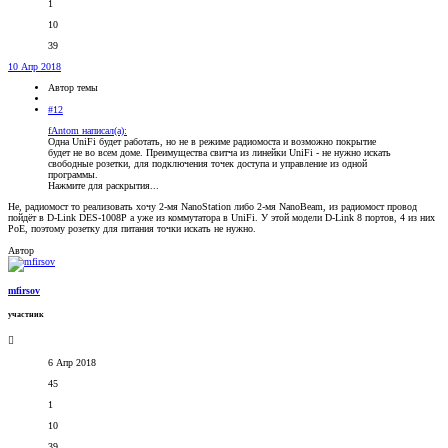
1
10
39
10 Апр 2018
Автор темы
#12
fAntom написал(а):
Одна UniFi будет работать, но не в режиме радиомоста и возможно покрытие
будет не во всем доме. Преимущества свитча из линейки UniFi - не нужно искать
свободные розетки, для подключения точек доступа и управление из одной
программы.
Нажмите для раскрытия...
Не, радиомост то реализовать хочу 2-мя NanoStation либо 2-мя NanoBeam, из радиомост провод
пойдёт в D-Link DES-1008P а уже из коммутатора в UniFi. У этой модели D-Link 8 портов, 4 из них
PoE, поэтому розетку для питания точки искать не нужно.
Автор
mfirsov
участник
6 Апр 2018
45
1
10
39