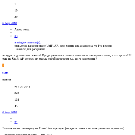
1
10
39
6 Апр 2018
Автор темы
#3
arastegaev написал(а):
ставьте на каждом этаже UniFi AP, если хотите два диапазона, то Pro версии
Нажмите для раскрытия...
а студию с домом чем связать? Вроде радиомост ставить смешно на такое расстояние, а что делать? И
еще по UniFi AP вопрос, их между собой проводом ч.з. свич коннектить?
S
start
эксперт
21 Сен 2014
849
138
45
6 Апр 2018
#4
Возможно вас заинтересуют PowerLine адаптеры (передача данных по электрическим проводам).
Последнее редактирование:
6 Апр 2018