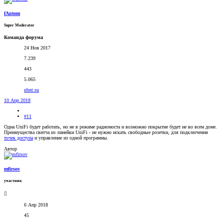
fAntom
Super Moderator
Команда форума
24 Ноя 2017
7.239
443
5.065
ubnt.su
10 Апр 2018
#11
Одна UniFi будет работать, но не в режиме радиомоста и возможно покрытие будет не во всем доме.
Преимущества свитча из линейки UniFi - не нужно искать свободные розетки, для подключения
точек доступа
и управление из одной программы.
Автор
mfirsov
участник
6 Апр 2018
45