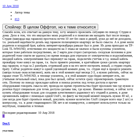
10 Апр 2018
Автор темы
#13
Спойлер:
В целом Оффтоп, но к теме относится
Спасибо всем, кто отвечает на данную тему, хочу немного прояснить ситуацию по поводу Студии и
дома. Дело в том, что это имущество моих родителей и я помогаю им наладить быт после пожара.
Студия (мансарда над гаражом) простояла почти 10 лет без окон и дверей, руки до неё не доходили,
т.к. реальной надобности делать над гаражом полноценную квартиру не было смысла. А в доме жили
родители и младший брат, кабель интернет-провайдера раньше был в доме. Из дома приходил на TP-
Link TL-W941ND, естественно его мощности на 3 этажа не хватало и были куплены усилители,
которые тоже работали посредственно, но 2 марта дом сгорел (загорелась соседская половина и дом
родителей тоже спасти не удалось) во время пожара дом отрезали от электричества и водоснабжения,
вводной кабель электропитания был перекинут на гараж, подключён счетчик и т.д. новый кабель
провайдер тоже кинул на гараж, т.к. было принято решение, в кратчайшие сроки сделать квартиру
над гаражом, и года за 2 разобрать сгоревший дом и на его месте построить новый, а студию отдать
брату. Сейчас родители живут в одной уцелевшей комнате дома, т.к. студия ещё в процессе ремонта
(завтра только окна вставляют), жить им в этой комнате ещё месяца 2-3, а нужно работать, сейчас на
гараже стоит TL-W941ND, в теплице усилитель, и в этой комнате худо-бедно интернет есть, но
учитывая печальный опыт, пока дом был целый, сейчас хочется сразу спроектировать грамотную
сеть. Поэтому по поводу прокладке кабеля и поиска розеток под точки доступа и прочее
оборудование говорить смысла нет, провода во время строительства будет проложен там где нужно и
розетки будут специально для точек доступа сделаны там, где нужно. Именно поэтому, я сейчас хочу
купить оборудование только для создания качественного радиомост м/у студией и домом, в доме
организовать вафлю с помощью одной UniFi, по факту на текущий момент покрыть нужно 40 м2, а
уже когда дом будет строиться новый, докупить нужное количество UniFi (скорее всего еще 2 шт.) и
контроллер, т.к. в доме стационарного ПК нет и не планируется, а интернет используется только на
ноутбуках, планшетах и телеках
Последнее редактирование:
10 Апр 2018
D
DenX
участник