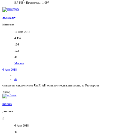
5,7 KB · Просмотры: 1.097
arastegaev
Moderator
16 Янв 2013
4.157
124
123
44
Москва
6 Апр 2018
#2
ставьте на каждом этаже UniFi AP, если хотите два диапазона, то Pro версии
Автор
mfirsov
участник
6 Апр 2018
45