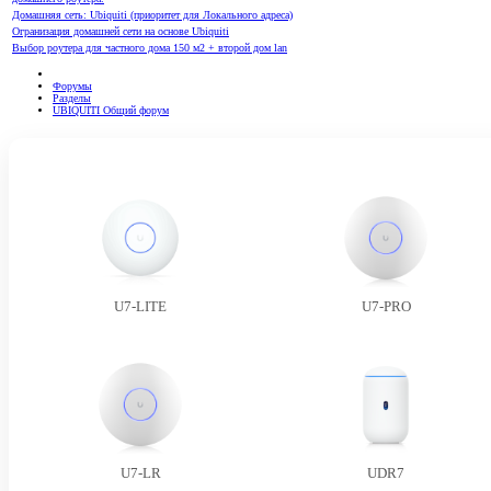
Домашняя сеть: Ubiquiti (приоритет для Локального адреса)
Огранизация домашней сети на основе Ubiquiti
Выбор роутера для частного дома 150 м2 + второй дом lan
Форумы
Разделы
UBIQUITI Общий форум
U7-LITE
U7-PRO
U7-LR
UDR7