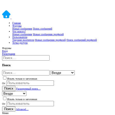
Главная
Форумы
Новые сообщения
Поиск сообщений
Что нового?
Новые сообщения
Новые сообщения профилей
Пользователи
Текущие посетители
Новые сообщения профилей
Поиск сообщений профилей
Точка доступа
Форумы
Вход
Регистрация
Поиск
Искать только в заголовках
От:
Поиск
Расширенный поиск…
Искать только в заголовках
От:
Поиск
Advanced…
Меню