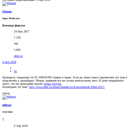
fAntom
Super Moderator
Команда форума
24 Ноя 2017
7.239
443
5.065
ubnt.su
6 Апр 2018
#5
Проверьте, покрывает ли TL-WR941ND студию и гараж. Если да, имеет смысл переместить его туда и
подключить к провайдеру. Между зданиями все же лучше использовать мост. В доме понадобится
свитч, что бы проводами связать
точки доступа
.
Посмотрите эту тему:
http://www.ubnt.su/forum/threads/wi-fi-na-uchastok-100m.6317/
Автор
mfirsov
участник
6 Апр 2018