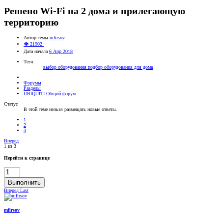
Решено
Wi-Fi на 2 дома и прилегающую
территорию
Автор темы
mfirsov
👁 21902
Дата начала
6 Апр 2018
Теги
выбор оборудования
подбор оборудования для дома
Форумы
Разделы
UBIQUITI Общий форум
Статус
В этой теме нельзя размещать новые ответы.
1
2
3
Вперёд
1 из 3
Перейти к странице
Выполнить
Вперёд
Last
mfirsov