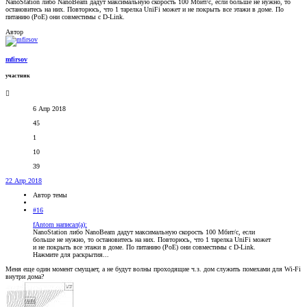
NanoStation либо NanoBeam дадут максимальную скорость 100 Мбит/с, если больше не нужно, то
остановитесь на них. Повторюсь, что 1 тарелка UniFi может и не покрыть все этажи в доме. По
питанию (PoE) они совместимы с D-Link.
Автор
mfirsov
участник
6 Апр 2018
45
1
10
39
22 Апр 2018
Автор темы
#16
fAntom написал(а):
NanoStation либо NanoBeam дадут максимальную скорость 100 Мбит/с, если
больше не нужно, то остановитесь на них. Повторюсь, что 1 тарелка UniFi может
и не покрыть все этажи в доме. По питанию (PoE) они совместимы с D-Link.
Нажмите для раскрытия...
Меня еще один момент смущает, а не будут волны проходящие ч.з. дом служить помехами для Wi-Fi
внутри дома?