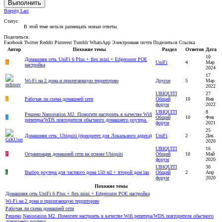
Выполнить
Вперёд
Last
Статус
В этой теме нельзя размещать новые ответы.
Поделиться:
Facebook
Twitter
Reddit
Pinterest
Tumblr
WhatsApp
Электронная почта
Поделиться
Ссылка
Автор
Похожие темы
Раздел
Ответов
Дата
10
Домашняя сеть UniFi 6 Plus + flex mini + Edgerouter POE
Я
UniFi
4
Мар
настройка
2024
17
Wi-Fi на 2 дома и прилегающую территорию
Другое
5
Мар
2022
UBIQUITI
27
S
Рабочая ли схема домашней сети
Общий
10
Янв
форум
2022
UBIQUITI
8
Решено
Nanostation M2. Помогите настроить в качестве Wifi
Z
Общий
10
Фев
репитера/WDS повторителя обычного домашнего роутера.
форум
2021
25
Домашняя сеть: Ubiquiti (приоритет для Локального адреса)
UniFi
2
Дек
2020
UBIQUITI
16
P
Огранизация домашней сети на основе Ubiquiti
Общий
10
Май
форум
2020
UBIQUITI
30
6
Выбор роутера для частного дома 150 м2 + второй дом lan
Общий
2
Апр
форум
2020
Похожие темы
Домашняя сеть UniFi 6 Plus + flex mini + Edgerouter POE настройка
Wi-Fi на 2 дома и прилегающую территорию
Рабочая ли схема домашней сети
Решено
Nanostation M2. Помогите настроить в качестве Wifi репитера/WDS повторителя обычного
домашнего роутера.