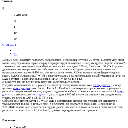
участник
6 Апр 2018
45
1
10
39
6 Апр 2018
#1
Добрый день, помогите подобрать оборудование. Территория коттеджа 25 соток, в одном углу стоит
гараж+квартира (внизу гараж, сверху квартира-студия площадью 84 м2), на другой стороне участка 2-
х этажный дом+цокольный этаж (0-ой и 1-ый этажи площадью 120 м2, 2-ой этаж 100 м2). Строения
деревянные, но внутри все стены обшиты гипсоволокном которые крепятся к металлическим
направляющим с частотой 400 мм. это что касается помех. Кабель интернет провайдера заведен в
гараж. Задача: Качественный Wi-Fi в квартире-студии, 3-ёх этажном доме и всей территории, а так же
LAN в студии и доме (для подключения МФУ, TV без wi-fi и т.д.)
Я вижу это так, но все же хочу получить совет профессионалов.
В студии устанавливаем wi-fi роутер или маршрутизатор и отдельную wi-fi
точку доступа
, к нему
цепляем
точку доступа
типа Ubiquiti UniFi AP Outdoor5 для покрытия прилегающей территории и
радиомост направленный на дом, в доме с радиомоста кабель пускаем в свитч а из него в wi-fi
точку
доступа
, а скорее всего
точки доступа
, т.к. на дом в 340 м2 нужно как минимум на каждом этаже
ставить по точке и LAN к МФУ, ТВ и т.д.
Сейчас в доме используется TL-WR941ND с усилителями сигнала, без усилков его мощности с
трудом хватает только на первый этаж, а с усилками он работает не стабильно. В принципе TL-
WR941ND можно использовать для студии, думаю его хватит за глаза, а так же к нему подключить
радиомост и biquiti UniFi AP Outdoor5, думаю с маршрутизацией он справится.
Вложения
Схема.pdf