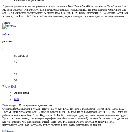
Нажмите для раскрытия...
Я рассматривал в качестве радиомоста использовать NanoBeam 5ac-16, но можно и NanoStation Loco
M2 или LocoM5, NanoStation M5 вообще нет смысла использовать, по цене дороже чем NanoBeam
5ac-16 а в скорости проигрывает. А свитч думал D-Link DES-1008P поставить 4 PoE порта. Хотя как
я понял, для UniFi AC Pro - PoE не обязательно, ведь с каждой тарелкой идет свой блок писания.
Автор
mfirsov
участник
6 Апр 2018
45
1
10
39
7 Апр 2018
Автор темы
#10
Еще вопрос. Хочу временно сделать так:
От провайдера провод в студии идет в TL-WR941ND, из него в радиомост (NanoStation Loco M2,
LocoM5 или NanoBeam 5ac-16 еще не определился), в доме из радиомоста в UniFi AC Pro. Будет ли
работать моя схема без Cloud Key, ведь UniFi AC Pro будет одна, соответственно репитера не будет.
Просто кто-то пишет, что контроллер (физический или виртуальный) должен быть всегда подключен,
кто-то говорит, что для работы одной UniFi AC Pro достаточно с помощью виртуального
контроллера один раз настроить точку доступа и все, далее контролер не нужен.