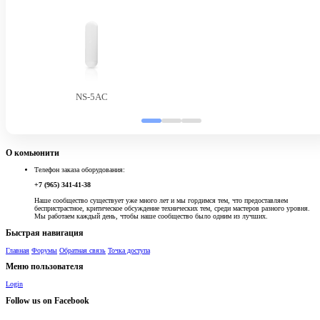
NS-5AC
О комьюнити
Телефон заказа оборудования:
+7 (965) 341-41-38
Наше сообщество существует уже много лет и мы гордимся тем, что предоставляем
беспристрастное, критическое обсуждение технических тем, среди мастеров разного уровня.
Мы работаем каждый день, чтобы наше сообщество было одним из лучших.
Быстрая навигация
Главная
Форумы
Обратная связь
Точка доступа
Меню пользователя
Login
Follow us on Facebook