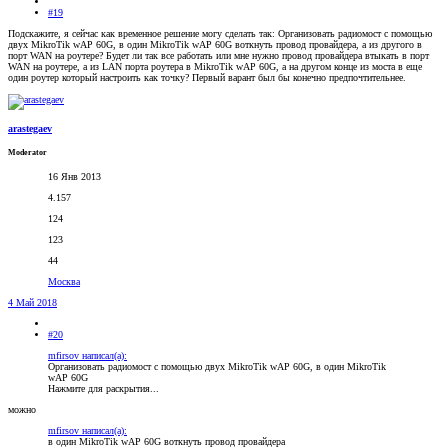
#19
Подскажите, я сейчас как временное решение могу сделать так: Организовать радиомост с помощью
двух MikroTik wAP 60G, в один MikroTik wAP 60G воткнуть провод провайдера, а из другого в
порт WAN на роутере? Будет ли так все работать или мне нужно провод провайдера втыкать в порт
WAN на роутере, а из LAN порта роутера в MikroTik wAP 60G, а на другом конце из моста в еще
один роутер который настроить как точку? Первый варант был бы конечно предпочтительнее.
arastegaev
Moderator
16 Янв 2013
4.157
124
123
44
Москва
4 Май 2018
#20
mfirsov написал(а):
Организовать радиомост с помощью двух MikroTik wAP 60G, в один MikroTik
wAP 60G
Нажмите для раскрытия...
можно
mfirsov написал(а):
в один MikroTik wAP 60G воткнуть провод провайдера