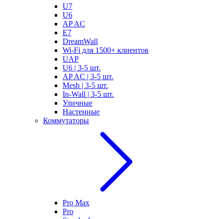
U7
U6
AP AC
E7
DreamWall
Wi-Fi для 1500+ клиентов
UAP
U6 | 3-5 шт.
AP AC | 3-5 шт.
Mesh | 3-5 шт.
In-Wall | 3-5 шт.
Уличные
Настенные
Коммутаторы
Pro Max
Pro