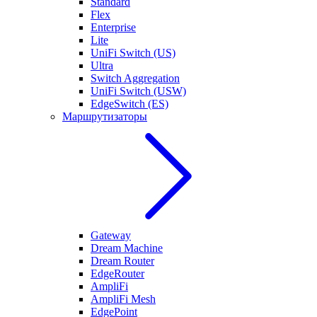
Standard
Flex
Enterprise
Lite
UniFi Switch (US)
Ultra
Switch Aggregation
UniFi Switch (USW)
EdgeSwitch (ES)
Маршрутизаторы
Gateway
Dream Machine
Dream Router
EdgeRouter
AmpliFi
AmpliFi Mesh
EdgePoint