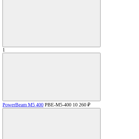
1
PowerBeam M5 400
PBE-M5-400
10 260 ₽