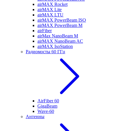
airMAX Rocket
airMAX Lite
airMAX LTU
airMAX PowerBeam ISO
airMAX PowerBeam M
airFiber
airMax NanoBeam M
airMAX NanoBeam AC
airMAX IsoStation
Радиомосты 60 ГГц
AirFiber 60
GigaBeam
Wave-60
Антенны