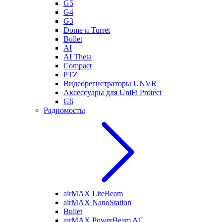
G5
G4
G3
Dome и Turret
Bullet
AI
AI Theta
Compact
PTZ
Видеорегистраторы UNVR
Аксессуары для UniFi Protect
G6
Радиомосты
airMAX LiteBeam
airMAX NanoStation
Bullet
airMAX PowerBeam AC