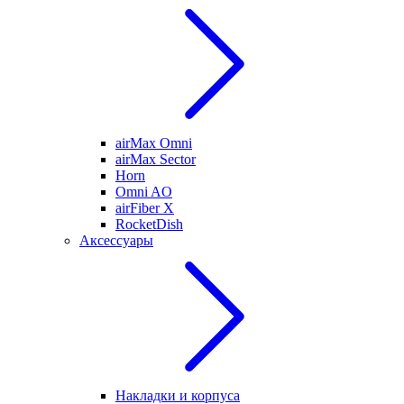
airMax Omni
airMax Sector
Horn
Omni AO
airFiber X
RocketDish
Аксессуары
Накладки и корпуса