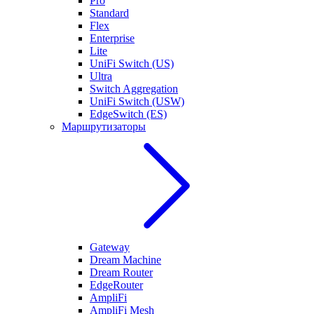
Pro
Standard
Flex
Enterprise
Lite
UniFi Switch (US)
Ultra
Switch Aggregation
UniFi Switch (USW)
EdgeSwitch (ES)
Маршрутизаторы
Gateway
Dream Machine
Dream Router
EdgeRouter
AmpliFi
AmpliFi Mesh