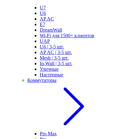
U7
U6
AP AC
E7
DreamWall
Wi-Fi для 1500+ клиентов
UAP
U6 | 3-5 шт.
AP AC | 3-5 шт.
Mesh | 3-5 шт.
In-Wall | 3-5 шт.
Уличные
Настенные
Коммутаторы
Pro Max