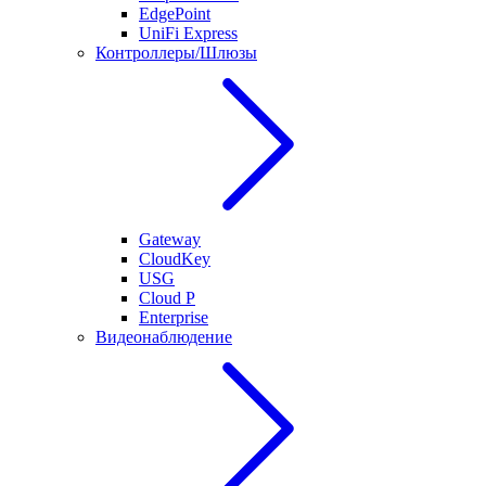
EdgePoint
UniFi Express
Контроллеры/Шлюзы
Gateway
CloudKey
USG
Cloud P
Enterprise
Видеонаблюдение