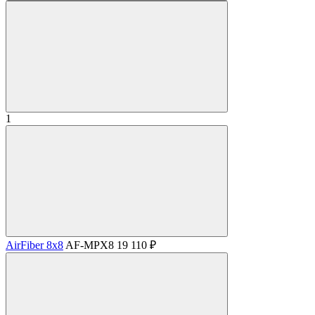
1
AirFiber 8x8
AF-MPX8
19 110 ₽