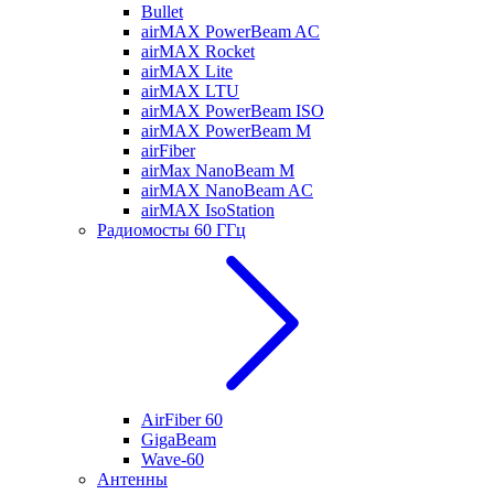
Bullet
airMAX PowerBeam AC
airMAX Rocket
airMAX Lite
airMAX LTU
airMAX PowerBeam ISO
airMAX PowerBeam M
airFiber
airMax NanoBeam M
airMAX NanoBeam AC
airMAX IsoStation
Радиомосты 60 ГГц
AirFiber 60
GigaBeam
Wave-60
Антенны