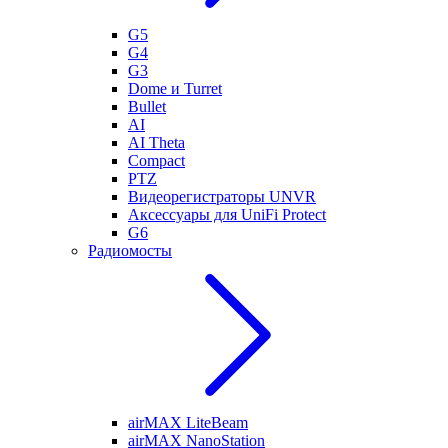
G5
G4
G3
Dome и Turret
Bullet
AI
AI Theta
Compact
PTZ
Видеорегистраторы UNVR
Аксессуары для UniFi Protect
G6
Радиомосты
airMAX LiteBeam
airMAX NanoStation