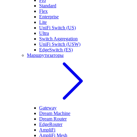
Pro
Standard
Flex
Enterprise
Lite
UniFi Switch (US)
Ultra
Switch Aggregation
UniFi Switch (USW)
EdgeSwitch (ES)
Маршрутизаторы
Gateway
Dream Machine
Dream Router
EdgeRouter
AmpliFi
AmpliFi Mesh