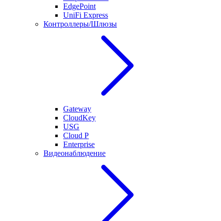
EdgePoint
UniFi Express
Контроллеры/Шлюзы
Gateway
CloudKey
USG
Cloud P
Enterprise
Видеонаблюдение