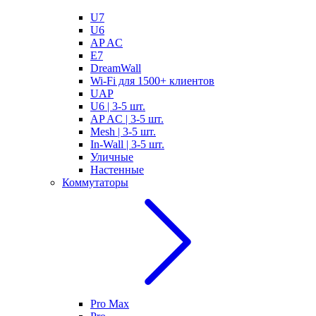
U7
U6
AP AC
E7
DreamWall
Wi-Fi для 1500+ клиентов
UAP
U6 | 3-5 шт.
AP AC | 3-5 шт.
Mesh | 3-5 шт.
In-Wall | 3-5 шт.
Уличные
Настенные
Коммутаторы
Pro Max