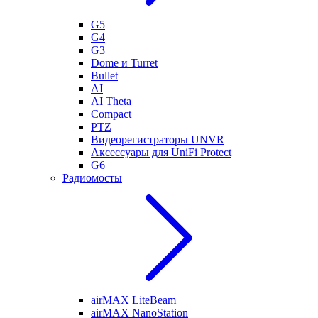
G5
G4
G3
Dome и Turret
Bullet
AI
AI Theta
Compact
PTZ
Видеорегистраторы UNVR
Аксессуары для UniFi Protect
G6
Радиомосты
airMAX LiteBeam
airMAX NanoStation