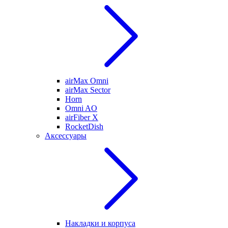
airMax Omni
airMax Sector
Horn
Omni AO
airFiber X
RocketDish
Аксессуары
Накладки и корпуса