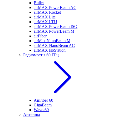
Bullet
airMAX PowerBeam AC
airMAX Rocket
airMAX Lite
airMAX LTU
airMAX PowerBeam ISO
airMAX PowerBeam M
airFiber
airMax NanoBeam M
airMAX NanoBeam AC
airMAX IsoStation
Радиомосты 60 ГГц
AirFiber 60
GigaBeam
Wave-60
Антенны