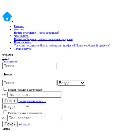
Главная
Форумы
Новые сообщения
Поиск сообщений
Что нового?
Новые сообщения
Новые сообщения профилей
Пользователи
Текущие посетители
Новые сообщения профилей
Поиск сообщений профилей
Точка доступа
Форумы
Вход
Регистрация
Поиск
Искать только в заголовках
От:
Поиск
Расширенный поиск…
Искать только в заголовках
От:
Поиск
Advanced…
Меню