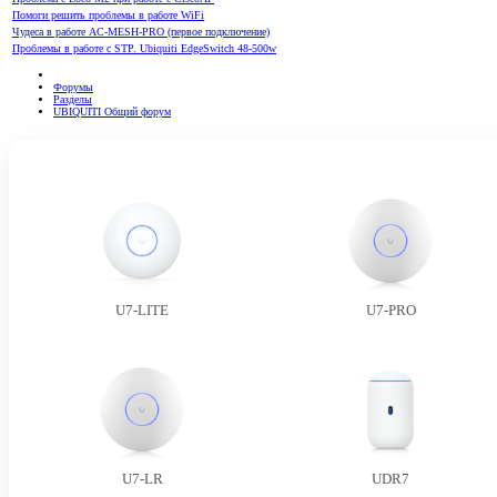
Помоги решить проблемы в работе WiFi
Чудеса в работе AC-MESH-PRO (первое подключение)
Проблемы в работе с STP. Ubiquiti EdgeSwitch 48-500w
Форумы
Разделы
UBIQUITI Общий форум
U7-LITE
U7-PRO
U7-LR
UDR7