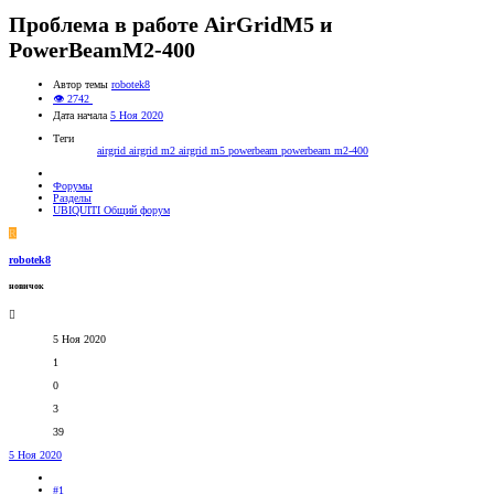
Проблема в работе AirGridM5 и
PowerBeamM2-400
Автор темы
robotek8
👁 2742
Дата начала
5 Ноя 2020
Теги
airgrid
airgrid m2
airgrid m5
powerbeam
powerbeam m2-400
Форумы
Разделы
UBIQUITI Общий форум
R
robotek8
новичок
5 Ноя 2020
1
0
3
39
5 Ноя 2020
#1