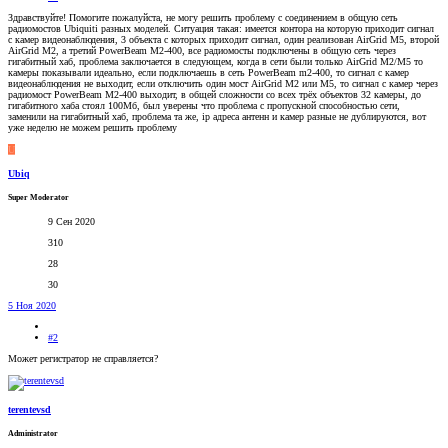
Здравствуйте! Помогите пожалуйста, не могу решить проблему с соединением в общую сеть
радиомостов Ubiquiti разных моделей. Ситуация такая: имеется контора на которую приходит сигнал
с камер видеонаблюдения, 3 объекта с которых приходит сигнал, один реализован AirGrid M5, второй
AirGrid M2, а третий PowerBeam M2-400, все радиомосты подключены в общую сеть через
гигабитный хаб, проблема заключается в следующем, когда в сети были только AirGrid M2/M5 то
камеры показывали идеально, если подключаешь в сеть PowerBeam m2-400, то сигнал с камер
видеонаблюдения не выходит, если отключить один мост AirGrid M2 или M5, то сигнал с камер через
радиомост PowerBeam M2-400 выходит, в общей сложности со всех трёх объектов 32 камеры, до
гигабитного хаба стоял 100Мб, был уверены что проблема с пропускной способностью сети,
заменили на гигабитный хаб, проблема та же, ip адреса антенн и камер разные не дублируются, вот
уже неделю не можем решить проблему
U
Ubiq
Super Moderator
9 Сен 2020
310
28
30
5 Ноя 2020
#2
Может регистратор не справляется?
terentevsd
Administrator