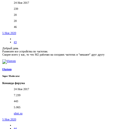
24 Ноя 2017
239
20
20
46
5 Ноя 2020
#3
Добрый день
Разнесите все устройства по частотам.
Скорее всего у вас, то что М2 работаю на соседних частотах и "мешают" друг другу
fAntom
Super Moderator
Команда форума
24 Ноя 2017
7.239
443
5.065
ubnt.su
5 Ноя 2020
#4