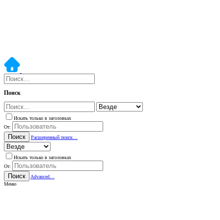
Поиск
Искать только в заголовках
От:
Поиск
Расширенный поиск…
Искать только в заголовках
От:
Поиск
Advanced…
Меню