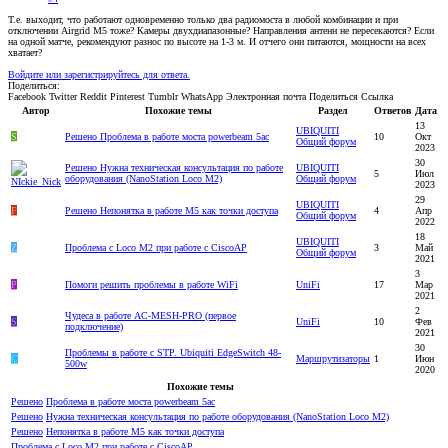
Т.е. выходит, что работают одновременно только два радиомоста в любой комбинации и при
отключении Airgrid M5 тоже? Камеры двухдиапазонные? Направления антенн не пересекаются? Если
на одной матче, рекомендуют разнос по высоте на 1-3 м. И отчего они питаются, мощности на всех
хватает?
Войдите или зарегистрируйтесь для ответа.
Поделиться:
Facebook
Twitter
Reddit
Pinterest
Tumblr
WhatsApp
Электронная почта
Поделиться
Ссылка
Автор
Похожие темы
Раздел
Ответов
Дата
13
UBIQUITI
S
Решено
Проблема в работе моста powerbeam 5ac
10
Окт
Общий форум
2023
30
Решено
Нужна техническая консультация по работе
UBIQUITI
5
Июл
оборудования (NanoStation Loco M2)
Общий форум
2023
29
UBIQUITI
F
Решено
Непонятка в работе M5 как точки доступа
4
Апр
Общий форум
2022
18
UBIQUITI
Z
Проблема с Loco M2 при работе c CiscoAP
3
Май
Общий форум
2021
3
P
Помоги решить проблемы в работе WiFi
UniFi
17
Мар
2021
2
Чудеса в работе AC-MESH-PRO (первое
S
UniFi
10
Фев
подключение)
2021
30
Проблемы в работе с STP. Ubiquiti EdgeSwitch 48-
C
Маршрутизаторы
1
Июн
500w
2020
Похожие темы
Решено
Проблема в работе моста powerbeam 5ac
Решено
Нужна техническая консультация по работе оборудования (NanoStation Loco M2)
Решено
Непонятка в работе M5 как точки доступа
Проблема с Loco M2 при работе c CiscoAP