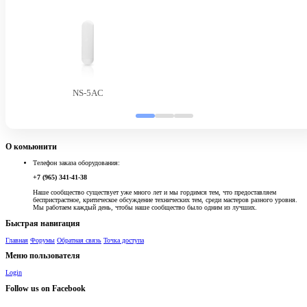
NS-5AC
О комьюнити
Телефон заказа оборудования:
+7 (965) 341-41-38
Наше сообщество существует уже много лет и мы гордимся тем, что предоставляем
беспристрастное, критическое обсуждение технических тем, среди мастеров разного уровня.
Мы работаем каждый день, чтобы наше сообщество было одним из лучших.
Быстрая навигация
Главная
Форумы
Обратная связь
Точка доступа
Меню пользователя
Login
Follow us on Facebook