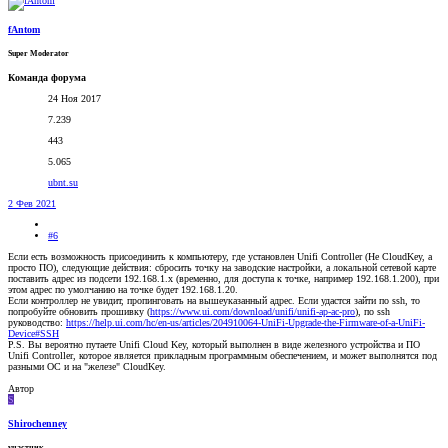
fAntom
Super Moderator
Команда форума
24 Ноя 2017
7.239
443
5.065
ubnt.su
2 Фев 2021
#6
Если есть возможность присоединить к компьютеру, где установлен Unifi Controller (Не CloudKey, а
просто ПО), следующие действия: сбросить точку на заводские настройки, а локальной сетевой карте
поставить адрес из подсети 192.168.1.х (временно, для доступа к точке, например 192.168.1.200), при
этом адрес по умолчанию на точке будет 192.168.1.20.
Если контроллер не увидит, пропинговать на вышеуказанный адрес. Если удастся зайти по ssh, то
попробуйте обновить прошивку (
https://www.ui.com/download/unifi/unifi-ap-ac-pro
), по ssh
руководство:
https://help.ui.com/hc/en-us/articles/204910064-UniFi-Upgrade-the-Firmware-of-a-UniFi-
Device#SSH
P.S. Вы вероятно путаете Unifi Cloud Key, который выполнен в виде железного устройства и ПО
Unifi Controller, которое является прикладным программным обеспечением, и может выполнятся под
разными ОС и на "железе" CloudKey.
Автор
S
Shirochenney
участник