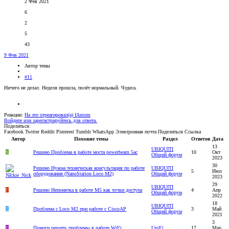
2 Фев 2021
6
2
5
43
9 Фев 2021
Автор темы
#11
Ничего не делал. Неделя прошла, полёт нормальный. Чудеса.
Реакции:
На это отреагировал(а)
fAntom
Войдите или зарегистрируйтесь для ответа.
Поделиться:
Facebook
Twitter
Reddit
Pinterest
Tumblr
WhatsApp
Электронная почта
Поделиться
Ссылка
Автор
Похожие темы
Раздел
Ответов
Дата
13
UBIQUITI
S
Решено
Проблема в работе моста powerbeam 5ac
10
Окт
Общий форум
2023
30
Решено
Нужна техническая консультация по работе
UBIQUITI
5
Июл
оборудования (NanoStation Loco M2)
Общий форум
2023
29
UBIQUITI
F
Решено
Непонятка в работе M5 как точки доступа
4
Апр
Общий форум
2022
18
UBIQUITI
Z
Проблема с Loco M2 при работе c CiscoAP
3
Май
Общий форум
2021
3
P
Помоги решить проблемы в работе WiFi
UniFi
17
Мар