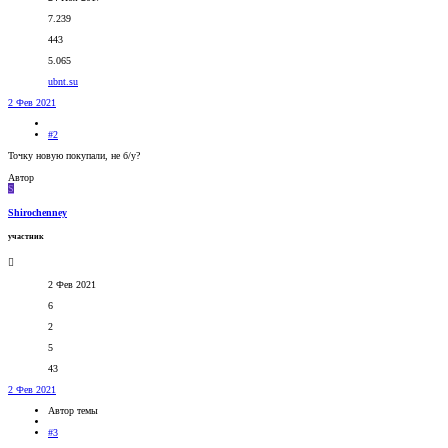
7.239
443
5.065
ubnt.su
2 Фев 2021
#2
Точку новую покупали, не б/у?
Автор
S
Shirochenney
участник
2 Фев 2021
6
2
5
43
2 Фев 2021
Автор темы
#3