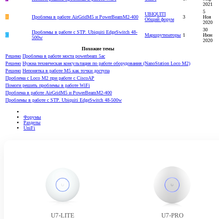
2021
5
UBIQUITI
R
Проблема в работе AirGridM5 и PowerBeamM2-400
3
Ноя
Общий форум
2020
30
Проблемы в работе с STP. Ubiquiti EdgeSwitch 48-
C
Маршрутизаторы
1
Июн
500w
2020
Похожие темы
Решено
Проблема в работе моста powerbeam 5ac
Решено
Нужна техническая консультация по работе оборудования (NanoStation Loco M2)
Решено
Непонятка в работе M5 как точки доступа
Проблема с Loco M2 при работе c CiscoAP
Помоги решить проблемы в работе WiFi
Проблема в работе AirGridM5 и PowerBeamM2-400
Проблемы в работе с STP. Ubiquiti EdgeSwitch 48-500w
Форумы
Разделы
UniFi
U7-LITE
U7-PRO