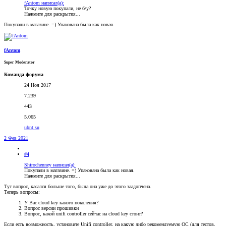
fAntom написал(а):
Точку новую покупали, не б/у?
Нажмите для раскрытия...
Покупали в магазине. =) Упакована была как новая.
fAntom
Super Moderator
Команда форума
24 Ноя 2017
7.239
443
5.065
ubnt.su
2 Фев 2021
#4
Shirochenney написал(а):
Покупали в магазине. =) Упакована была как новая.
Нажмите для раскрытия...
Тут вопрос, касался больше того, была она уже до этого заадопчена.
Теперь вопросы:
У Вас cloud key какого поколения?
Вопрос версии прошивки
Вопрос, какой unifi controller сейчас на cloud key стоит?
Если есть возможность, установите Unifi controller, на какую либо рекомендуемую ОС (для тестов,