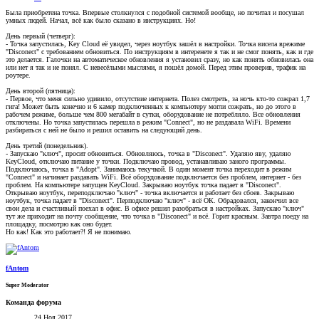
Была приобретена точка. Впервые столкнулся с подобной системой вообще, но почитал и посушал
умных людей. Начал, всё как было сказано в инструкциях. Но!
День первый (четверг):
- Точка запустилась, Key Cloud её увидел, через ноутбук зашёл в настройки. Точка висела врежиме
"Disconect" с требованием обновиться. По инструкциям в интеренете я так и не смог понять, как и где
это делается. Галочки на автоматическое обновления я установил сразу, но как понять обновилась она
или нет я так и не понял. С невесёлыми мыслями, я пошёл домой. Перед этим проверив, трафик на
роутере.
День второй (пятница):
- Первое, что меня сильно удивило, отсутствие интернета. Полез смотреть, за ночь кто-то сожрал 1,7
гига! Может быть конечно и 6 камер подключенных к компьютеру могли сожрать, но до этого в
рабочем режиме, больше чем 800 мегабайт в сутки, оборудование не потребляло. Все обновления
отключены. Но точка запустилась перешла в режим "Connect", но не раздавала WiFi. Времени
разбираться с ней не было и решил оставить на следующий день.
День третий (понедельник).
- Запускаю "ключ", просит обновиться. Обновляюсь, точка в "Disconect". Удаляю яву, удаляю
KeyCloud, отключаю питание у точки. Подключаю провод, устанавливаю заного программы.
Подключаюсь, точка в "Adopt". Занимаюсь текучкой. В один момент точка переходит в режим
"Connect" и начинает раздавать WiFi. Всё оборудование подключается без проблем, интернет - без
проблем. На компьютере запущен KeyCloud. Закрываю ноутбук точка падает в "Disconect".
Открываю ноутбук, переподключаю "ключ" - точка включается и работает без сбоев. Закрываю
ноутбук, точка падает в "Disconect". Перподключаю "ключ" - всё ОК. Обрадовался, закончил все
свои дела и счастливый поехал в офис. В офисе решил разобраться в настройках. Запускаю "ключ"
тут же приходит на почту сообщение, что точка в "Disconect" и всё. Горит красным. Завтра поеду на
площадку, посмотрю как оно будет.
Но как! Как это работает?! Я не понимаю.
fAntom
Super Moderator
Команда форума
24 Ноя 2017