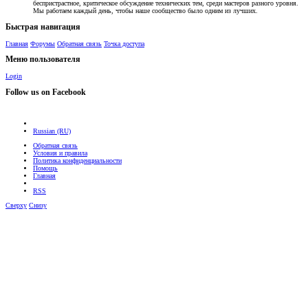
беспристрастное, критическое обсуждение технических тем, среди мастеров разного уровня.
Мы работаем каждый день, чтобы наше сообщество было одним из лучших.
Быстрая навигация
Главная
Форумы
Обратная связь
Точка доступа
Меню пользователя
Login
Follow us on Facebook
Russian (RU)
Обратная связь
Условия и правила
Политика конфиденциальности
Помощь
Главная
RSS
Сверху
Снизу