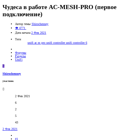
Чудеса в работе AC-MESH-PRO (первое
подключение)
Автор темы
Shirochenney
👁 4771
Дата начала
2 Фев 2021
Теги
unifi ac m pro
unifi controller
unifi controller 6
Форумы
Разделы
UniFi
S
Shirochenney
участник
2 Фев 2021
6
2
5
43
2 Фев 2021
#1