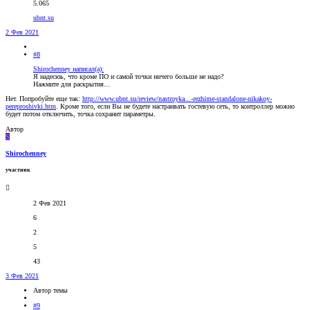
5.065
ubnt.su
2 Фев 2021
#8
Shirochenney написал(а):
Я надесюь, что кроме ПО и самой точки ничего больше не надо?
Нажмите для раскрытия...
Нет. Попробуйте еще так:
http://www.ubnt.su/review/nastroyka...-rezhime-standalone-nikakoy-
pereproshivki.htm
. Кроме того, если Вы не будете настраивать гостевую сеть, то контроллер можно
будет потом отключить, точка сохранит параметры.
Автор
S
Shirochenney
участник
2 Фев 2021
6
2
5
43
3 Фев 2021
Автор темы
#9