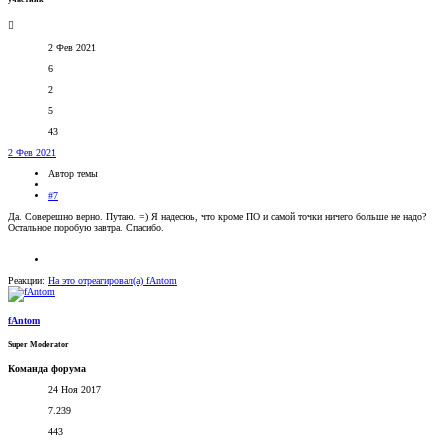
2 Фев 2021
6
2
5
43
2 Фев 2021
Автор темы
#7
Да. Соверешно верно. Путаю. =) Я надесюь, что кроме ПО и самой точки ничего больше не надо?
Остальное поробую завтра. Спасибо.
Реакции:
На это отреагировал(а)
fAntom
fAntom
Super Moderator
Команда форума
24 Ноя 2017
7.239
443