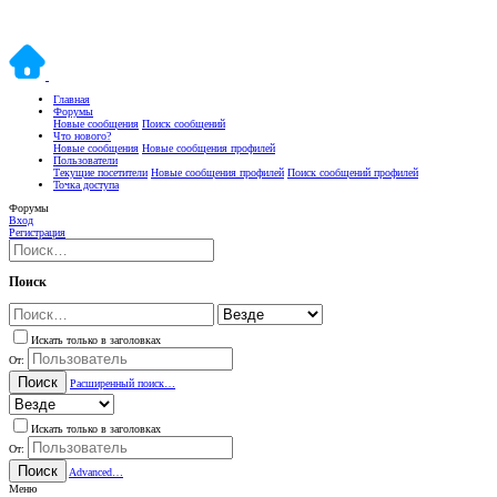
Главная
Форумы
Новые сообщения
Поиск сообщений
Что нового?
Новые сообщения
Новые сообщения профилей
Пользователи
Текущие посетители
Новые сообщения профилей
Поиск сообщений профилей
Точка доступа
Форумы
Вход
Регистрация
Поиск
Искать только в заголовках
От:
Поиск
Расширенный поиск…
Искать только в заголовках
От:
Поиск
Advanced…
Меню