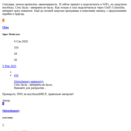
Ситуация, начала проявлять закономерность. Я сейчас пришёл и подключился в WiFi, по средством
ноутбука. Сеть была - интернета не было. Как только я стал подключасться через UniFi Controller,
интернет сразу появился. Ещё до полной загрузки программы и появления окошка, с предложением
перейти в браузер.
U
Ubiq
Super Moderator
9 Сен 2020
310
28
30
3 Фев 2021
#10
Shirochenney написал(а):
Сеть была - интернета не было.
Нажмите для раскрытия...
Проверьте, DNS на ноутбуке|DHCP, правильно настроен?
Автор
S
Shirochenney
участник