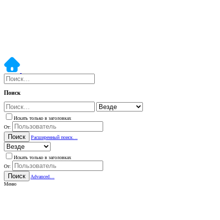
Поиск
Искать только в заголовках
От:
Поиск
Расширенный поиск…
Искать только в заголовках
От:
Поиск
Advanced…
Меню