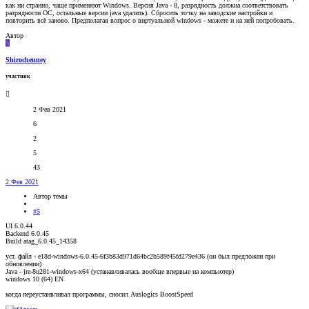
как ни странно, чаще применяют Windows. Версия Java - 8, разрядность должна соответствовать
разрядности ОС, остальные версии java удалить). Сбросить точку на заводские настройки и
повторить всё заново. Предполагая вопрос о виртуальной windows - можете и на ней попробовать.
Автор
S
Shirochenney
участник
2 Фев 2021
6
2
5
43
2 Фев 2021
Автор темы
#5
UI 6.0.44
Backend 6.0.45
Build atag_6.0.45_14358
уст. файл - e18d-windows-6.0.45-6f3b83d971d64bc2b589f45fd279e436 (он был предложен при
обновлении)
Java - jre-8u281-windows-x64 (устанавливалась вообще впервые на компьютер)
windows 10 (64) EN
когда переустанвливал программы, сносил Auslogics BoostSpeed