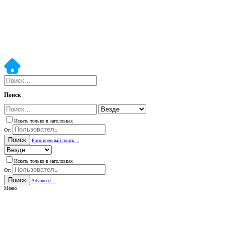
Поиск
Искать только в заголовках
От:
Поиск
Расширенный поиск…
Искать только в заголовках
От:
Поиск
Advanced…
Меню