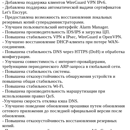
- Добавлена поддержка клиентов WireGuard VPN IPv6.
- Добавлена поддержка автоматической выдачи сертификатов
Let’s Encrypt.
- Предоставлена возможность восстановления локальных
резервных копий суперадминистраторами.
- Улучшен пользовательский интерфейс Alarm Manager.
- Повышена производительность IDS/IPS и загрузка ЦП.
- Повышена стабильность VPN в IPsec, WireGuard и OpenVPN.
- Улучшено восстановление DHCP-клиента при потере WAN-
соединения.
- Повышена стабильность DNS через HTTPS (DoH) и обработка
конфигурации.
- Улучшена совместимость с интернет-провайдерами,
требующими периодического ARP-запроса в глобальной сети.
- Повышена стабильность системы.
- Повышена отказоустойчивость обнаружения устройств и
повышена общая стабильность.
- Повышена стабильность Wi-Fi.
- Повышена производительность маршрутизации при
использовании правил QoS.
-Улучшена скорость отклика кэша DNS.
- Улучшено поведение обновления прошивки путем обновления
сетевого приложения до последней официальной версии после
обновления.
- Повышена отказоустойчивость восстановления резервных
копий.