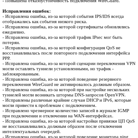
- Повышена отказоустойчивость подключения WireGuard.
Исправления ошибок:
- Исправлена ошибка, из-за которой события IPS/IDS всегда
отображались как события низкого риска.
- Исправлена ошибка, из-за которой сертификаты обновлялись
ежедневно.
- Исправлена ошибка, из-за которой трафик IPsec мог быть
потерян.
- Исправлена ошибка, из-за которой конфигурация QoS не
восстанавливалась после повторного подключения интерфейса
PPP.
- Исправлена ошибка, из-за которой сценарии переключения VPN
могли оставлять туннели установленными, но трафик -
заблокированным.
- Исправлена ошибка, из-за которой поведение резервного
переключения WireGuard не активировалось должным образом.
- Исправлена ошибка, из-за которой при настройке нескольких
туннелей могли возникать штормы DNS-запросов OpenVPN.
- Исправлены различные крайние случаи DHCP и IPv6, которые
могли привести к проблемам с подключением.
- Исправлено чрезмерное количество записей в журнале IGMP
при подключении и отключении на WAN-интерфейсах.
- Исправлена ошибка, из-за которой настройки привязки ЦП QoS
не восстанавливались должным образом после отключения
интеллектуальных очередей.
- Исправлена ошибка, из-за которой поведение монитора ping