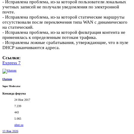
- Исправлена проблема, из-за которой пользователи локальных
учетных записей не получали уведомления по электронной
почте.
- Исправлена проблема, из-за которой статические маршруты
отсутствовали после переключения типа WAN с динамического
на статический.
- Исправлена проблема, из-за которой фильтрация контента не
применялась к определенным потокам трафика.
- Исправлены ложные срабатывания, утверждающие, что в пуле
DHCP заканчиваются адреса.
Ссылки:
Express 7
fAntom
Super Moderator
Команда форума
24 Ноя 2017
7.239
443
5.065
ubnt.su
13 Янв 2026