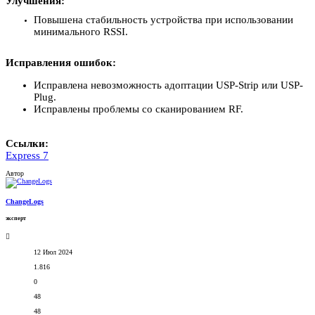
Улучшения:
Повышена стабильность устройства при использовании
минимального RSSI.
Исправления ошибок:
Исправлена невозможность адоптации USP-Strip или USP-
Plug.
Исправлены проблемы со сканированием RF.
Ссылки:
Express 7
Автор
ChangeLogs
эксперт
12 Июл 2024
1.816
0
48
48