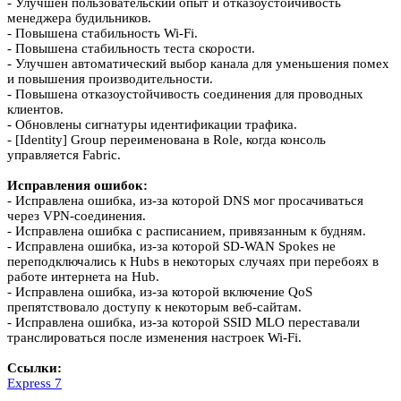
- Улучшен пользовательский опыт и отказоустойчивость
менеджера будильников.
- Повышена стабильность Wi-Fi.
- Повышена стабильность теста скорости.
- Улучшен автоматический выбор канала для уменьшения помех
и повышения производительности.
- Повышена отказоустойчивость соединения для проводных
клиентов.
- Обновлены сигнатуры идентификации трафика.
- [Identity] Group переименована в Role, когда консоль
управляется Fabric.
Исправления ошибок:
- Исправлена ошибка, из-за которой DNS мог просачиваться
через VPN-соединения.
- Исправлена ошибка с расписанием, привязанным к будням.
- Исправлена ошибка, из-за которой SD-WAN Spokes не
переподключались к Hubs в некоторых случаях при перебоях в
работе интернета на Hub.
- Исправлена ошибка, из-за которой включение QoS
препятствовало доступу к некоторым веб-сайтам.
- Исправлена ошибка, из-за которой SSID MLO переставали
транслироваться после изменения настроек Wi-Fi.
Ссылки:
Express 7