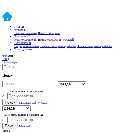
Главная
Форумы
Новые сообщения
Поиск сообщений
Что нового?
Новые сообщения
Новые сообщения профилей
Пользователи
Текущие посетители
Новые сообщения профилей
Поиск сообщений профилей
Точка доступа
Форумы
Вход
Регистрация
Поиск
Искать только в заголовках
От:
Поиск
Расширенный поиск…
Искать только в заголовках
От:
Поиск
Advanced…
Меню