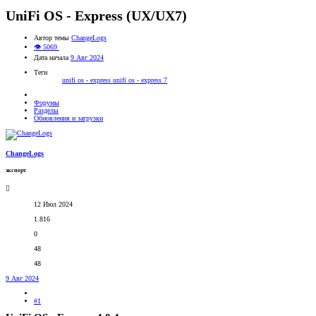
UniFi OS - Express (UX/UX7)
Автор темы
ChangeLogs
👁 5069
Дата начала
9 Авг 2024
Теги
unifi os - express
unifi os - express 7
Форумы
Разделы
Обновления и загрузки
ChangeLogs
эксперт
12 Июл 2024
1.816
0
48
48
9 Авг 2024
#1