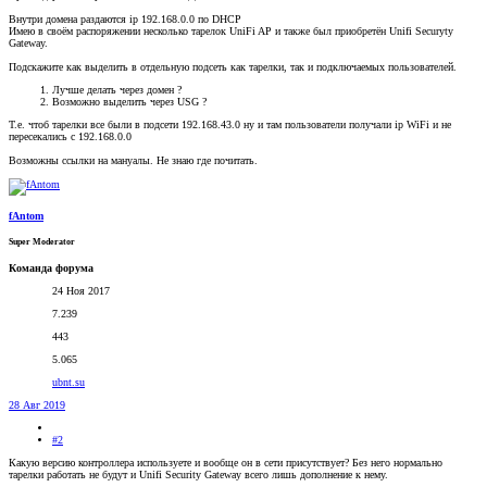
Внутри домена раздаются ip 192.168.0.0 по DHCP
Имею в своём распоряжении несколько тарелок UniFi AP и также был приобретён Unifi Securyty
Gateway.
Подскажите как выделить в отдельную подсеть как тарелки, так и подключаемых пользователей.
Лучше делать через домен ?
Возможно выделить через USG ?
Т.е. чтоб тарелки все были в подсети 192.168.43.0 ну и там пользователи получали ip WiFi и не
пересекались с 192.168.0.0
Возможны ссылки на мануалы. Не знаю где почитать.
fAntom
Super Moderator
Команда форума
24 Ноя 2017
7.239
443
5.065
ubnt.su
28 Авг 2019
#2
Какую версию контроллера используете и вообще он в сети присутствует? Без него нормально
тарелки работать не будут и Unifi Security Gateway всего лишь дополнение к нему.