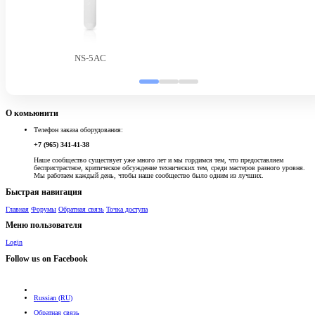
NS-5AC
О комьюнити
Телефон заказа оборудования:
+7 (965) 341-41-38
Наше сообщество существует уже много лет и мы гордимся тем, что предоставляем
беспристрастное, критическое обсуждение технических тем, среди мастеров разного уровня.
Мы работаем каждый день, чтобы наше сообщество было одним из лучших.
Быстрая навигация
Главная
Форумы
Обратная связь
Точка доступа
Меню пользователя
Login
Follow us on Facebook
Russian (RU)
Обратная связь