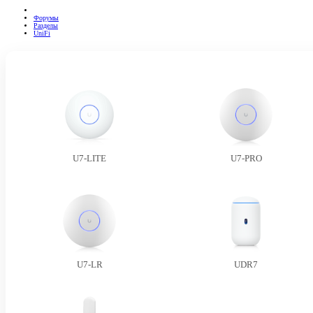
Форумы
Разделы
UniFi
U7-LITE
U7-PRO
U7-LR
UDR7