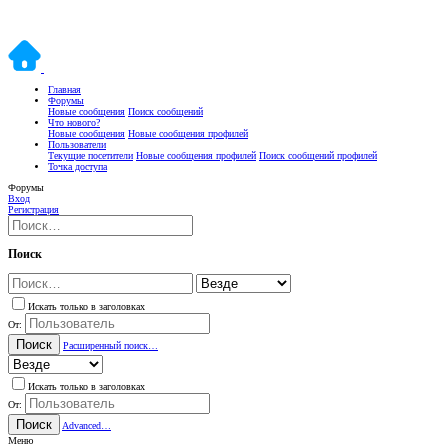
Главная
Форумы
Новые сообщения
Поиск сообщений
Что нового?
Новые сообщения
Новые сообщения профилей
Пользователи
Текущие посетители
Новые сообщения профилей
Поиск сообщений профилей
Точка доступа
Форумы
Вход
Регистрация
Поиск
Искать только в заголовках
От:
Поиск
Расширенный поиск…
Искать только в заголовках
От:
Поиск
Advanced…
Меню