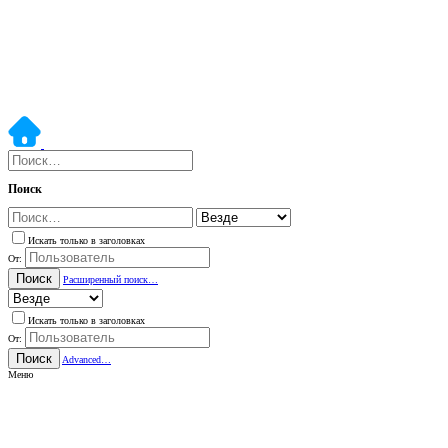
Поиск
Искать только в заголовках
От:
Поиск
Расширенный поиск…
Искать только в заголовках
От:
Поиск
Advanced…
Меню