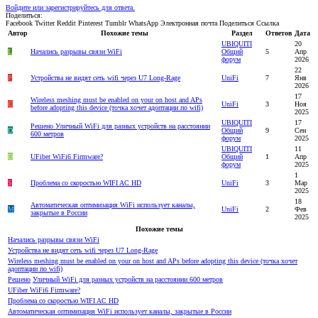
Войдите или зарегистрируйтесь для ответа.
Поделиться:
Facebook
Twitter
Reddit
Pinterest
Tumblr
WhatsApp
Электронная почта
Поделиться
Ссылка
Автор
Похожие темы
Раздел
Ответов
Дата
UBIQUITI
20
L
Начались разрывы связи WiFi
Общий
5
Апр
форум
2026
22
P
Устройства не видят сеть wifi через U7 Long-Rage
UniFi
7
Янв
2026
17
Wireless meshing must be enabled on your on host and APs
C
UniFi
3
Ноя
before adopting this device (точка хочет адоптации по wifi)
2025
UBIQUITI
17
Решено
Уличный WiFi для разных устройств на расстоянии
D
Общий
9
Сен
600 метров
форум
2025
UBIQUITI
11
D
UFiber WiFi6 Firmware?
Общий
1
Апр
форум
2025
1
S
Проблема со скоростью WIFI AC HD
UniFi
3
Мар
2025
18
Автоматическая оптимизация WiFi использует каналы,
M
UniFi
2
Фев
закрытые в России
2025
Похожие темы
Начались разрывы связи WiFi
Устройства не видят сеть wifi через U7 Long-Rage
Wireless meshing must be enabled on your on host and APs before adopting this device (точка хочет
адоптации по wifi)
Решено
Уличный WiFi для разных устройств на расстоянии 600 метров
UFiber WiFi6 Firmware?
Проблема со скоростью WIFI AC HD
Автоматическая оптимизация WiFi использует каналы, закрытые в России