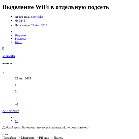
Выделение WiFi в отдельную подсеть
Автор темы
shortcake
👁 3245
Дата начала
22 Авг 2019
Форумы
Разделы
UniFi
S
shortcake
новичок
22 Авг 2019
1
0
3
40
22 Авг 2019
#1
Добрый день. Возможно что вопрос ламерский, но делать нечего.
Сеть
Провайдер -> Микротик -> PfSense -> Домен.