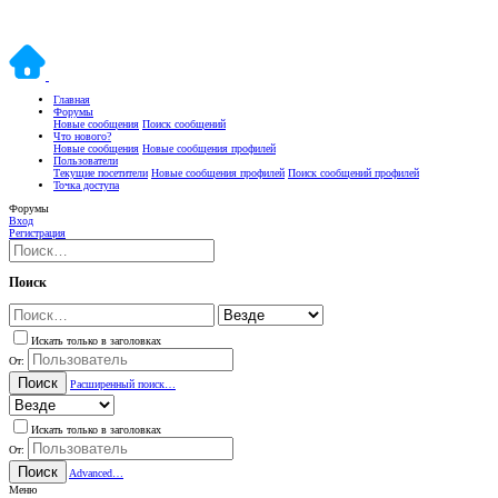
Главная
Форумы
Новые сообщения
Поиск сообщений
Что нового?
Новые сообщения
Новые сообщения профилей
Пользователи
Текущие посетители
Новые сообщения профилей
Поиск сообщений профилей
Точка доступа
Форумы
Вход
Регистрация
Поиск
Искать только в заголовках
От:
Поиск
Расширенный поиск…
Искать только в заголовках
От:
Поиск
Advanced…
Меню