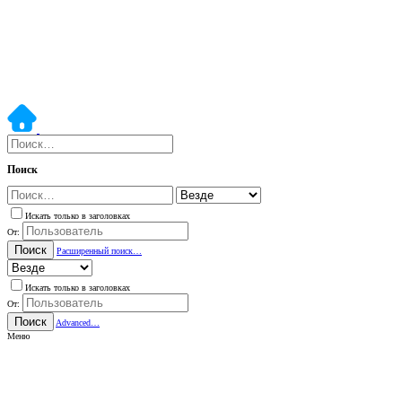
Поиск
Искать только в заголовках
От:
Поиск
Расширенный поиск…
Искать только в заголовках
От:
Поиск
Advanced…
Меню