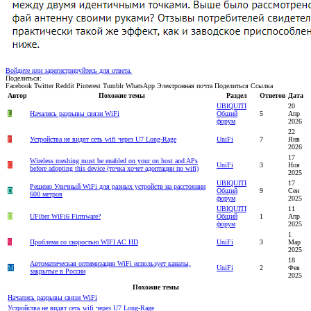
Войдите или зарегистрируйтесь для ответа.
Поделиться:
Facebook
Twitter
Reddit
Pinterest
Tumblr
WhatsApp
Электронная почта
Поделиться
Ссылка
Автор
Похожие темы
Раздел
Ответов
Дата
UBIQUITI
20
L
Начались разрывы связи WiFi
Общий
5
Апр
форум
2026
22
P
Устройства не видят сеть wifi через U7 Long-Rage
UniFi
7
Янв
2026
17
Wireless meshing must be enabled on your on host and APs
C
UniFi
3
Ноя
before adopting this device (точка хочет адоптации по wifi)
2025
UBIQUITI
17
Решено
Уличный WiFi для разных устройств на расстоянии
D
Общий
9
Сен
600 метров
форум
2025
UBIQUITI
11
D
UFiber WiFi6 Firmware?
Общий
1
Апр
форум
2025
1
S
Проблема со скоростью WIFI AC HD
UniFi
3
Мар
2025
18
Автоматическая оптимизация WiFi использует каналы,
M
UniFi
2
Фев
закрытые в России
2025
Похожие темы
Начались разрывы связи WiFi
Устройства не видят сеть wifi через U7 Long-Rage