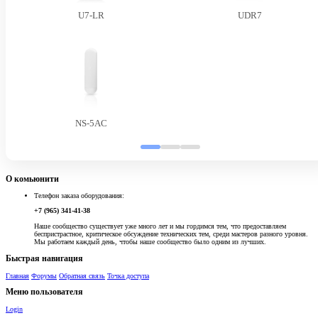
U7-LR
UDR7
NS-5AC
О комьюнити
Телефон заказа оборудования:
+7 (965) 341-41-38
Наше сообщество существует уже много лет и мы гордимся тем, что предоставляем
беспристрастное, критическое обсуждение технических тем, среди мастеров разного уровня.
Мы работаем каждый день, чтобы наше сообщество было одним из лучших.
Быстрая навигация
Главная
Форумы
Обратная связь
Точка доступа
Меню пользователя
Login