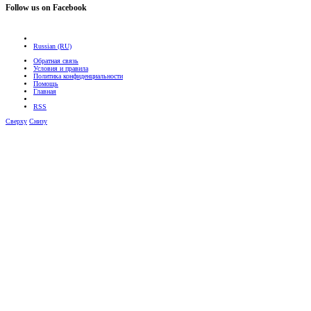
Follow us on Facebook
Russian (RU)
Обратная связь
Условия и правила
Политика конфиденциальности
Помощь
Главная
RSS
Сверху
Снизу