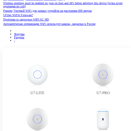
Wireless meshing must be enabled on your on host and APs before adopting this device (точка хочет
адоптации по wifi)
Решено
Уличный WiFi для разных устройств на расстоянии 600 метров
UFiber WiFi6 Firmware?
Проблема со скоростью WIFI AC HD
Автоматическая оптимизация WiFi использует каналы, закрытые в России
Форумы
Разделы
-
U7-LITE
U7-PRO