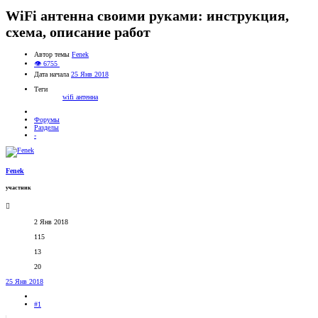
WiFi антенна своими руками: инструкция,
схема, описание работ
Автор темы
Fenek
👁 6755
Дата начала
25 Янв 2018
Теги
wifi
антенна
Форумы
Разделы
-
Fenek
участник
2 Янв 2018
115
13
20
25 Янв 2018
#1