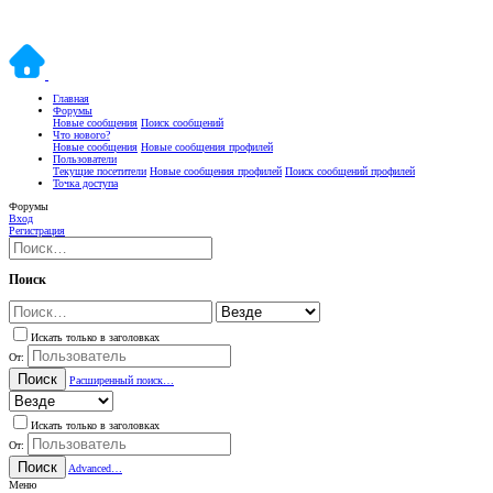
Главная
Форумы
Новые сообщения
Поиск сообщений
Что нового?
Новые сообщения
Новые сообщения профилей
Пользователи
Текущие посетители
Новые сообщения профилей
Поиск сообщений профилей
Точка доступа
Форумы
Вход
Регистрация
Поиск
Искать только в заголовках
От:
Поиск
Расширенный поиск…
Искать только в заголовках
От:
Поиск
Advanced…
Меню