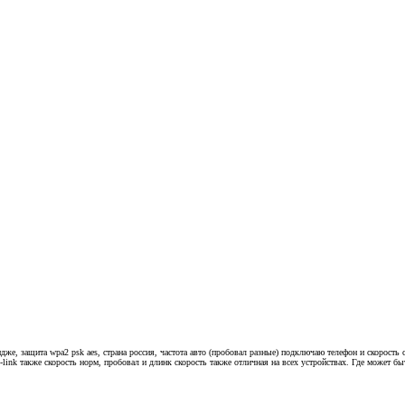
дже, защита wpa2 psk aes, страна россия, частота авто (пробовал разные) подключаю телефон и скорость
-link также скорость норм, пробовал и длинк скорость также отличная на всех устройствах. Где может б