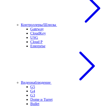
Контроллеры/Шлюзы
Gateway
CloudKey
USG
Cloud P
Enterprise
Видеонаблюдение
G5
G4
G3
Dome и Turret
Bullet