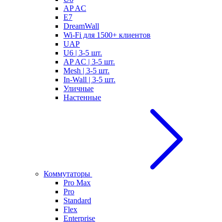
AP AC
E7
DreamWall
Wi-Fi для 1500+ клиентов
UAP
U6 | 3-5 шт.
AP AC | 3-5 шт.
Mesh | 3-5 шт.
In-Wall | 3-5 шт.
Уличные
Настенные
Коммутаторы
Pro Max
Pro
Standard
Flex
Enterprise