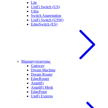
Lite
UniFi Switch (US)
Ultra
Switch Aggregation
UniFi Switch (USW)
EdgeSwitch (ES)
Маршрутизаторы
Gateway
Dream Machine
Dream Router
EdgeRouter
AmpliFi
AmpliFi Mesh
EdgePoint
UniFi Express