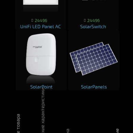
24496
24496
UniFi LED Panel AC
SolarSwitch
SolarPoint
SolarPanels
Технические характеристики