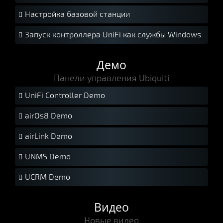
Настройка базовой станции

Запуск контроллера UniFi как службы Windows

Демо
Панели управления Ubiquiti
UniFi Controller Demo

airOs8 Demo

airLink Demo

UNMS Demo

UCRM Demo

Видео
Новые видео