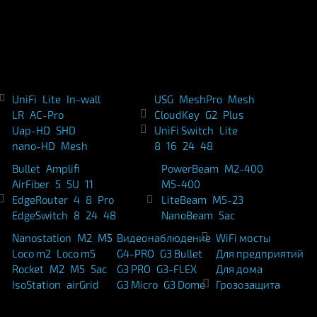
UniFi
Lite
In-wall
USG
MeshPro
Mesh
LR
AC-Pro
CloudKey
G2
Plus
Uap-HD
SHD
UniFi Switch
Lite
nano-HD
Mesh
8
16
24
48
Bullet
Amplifi
PowerBeam
M2-400
AirFiber
5
5U
11
M5-400
EdgeRouter
4
8
Pro
LiteBeam
M5-23
EdgeSwitch
8
24
48
NanoBeam
5ac
Nanostation
M2
M5
Видеонаблюдение
WiFi мосты
Loco m2
Loco m5
G4-PRO
G3 Bullet
Для предприятий
Rocket
M2
M5
5ac
G3 PRO
G3-FLEX
Для дома
IsoStation
airGrid
G3 Micro
G3 Dome
Грозозащита