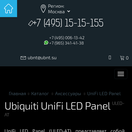
Регион:
+7 (495) 15-15-155
+7 (495) 006-13-42
+7 (965) 341-41-38
ubnt@ubnt.su
0
Togg
navi
Главная
Каталог
Аксессуары
UniFi LED Panel
Ubiquiti
UniFi LED Panel
ULED-
AT
UniFi LED Panel (ULED-AT) представляет собой