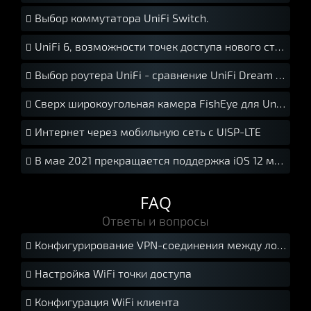
Выбор коммутатора UniFi Switch.

UniFi 6, возможности точек доступа нового стандарта Wi-Fi 6.

Выбор роутера UniFi - сравнение UniFi Dream Machine Pro, UniFi Dream Machine, UniFi Security Gateway Pro, UniFi Security Gateway

Сверх широкоугольная камера FishEye для UniFi Protect

Интернет через мобильную сеть с UISP-LTE

В мае 2021 прекращается поддержка iOS 12 мобильной версией UniFi Protect

FAQ
Ответы и вопросы
Конфигурирование VPN-соединения между локальными сетями с помощью USG.

Настройка WiFi точки доступа

Конфигурация WiFi клиента
